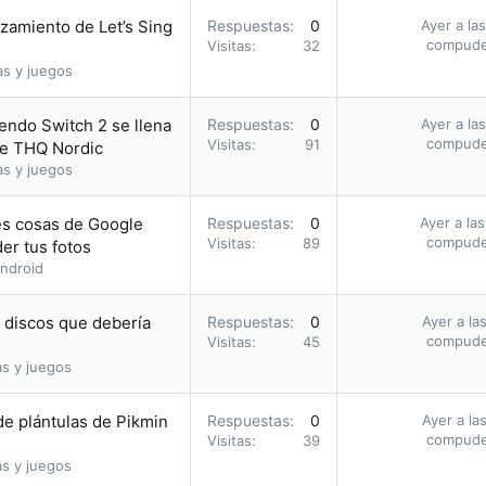
nzamiento de Let’s Sing
Respuestas
0
Ayer a la
compud
Visitas
32
as y juegos
endo Switch 2 se llena
Respuestas
0
Ayer a la
compud
Visitas
91
de THQ Nordic
as y juegos
res cosas de Google
Respuestas
0
Ayer a la
compud
Visitas
89
er tus fotos
ndroid
s discos que debería
Respuestas
0
Ayer a la
compud
Visitas
45
as y juegos
e plántulas de Pikmin
Respuestas
0
Ayer a la
compud
Visitas
39
as y juegos