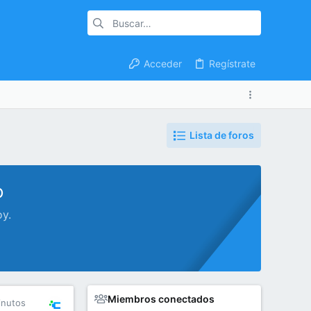
Acceder
Regístrate
Lista de foros
o
oy.
Miembros conectados
inutos