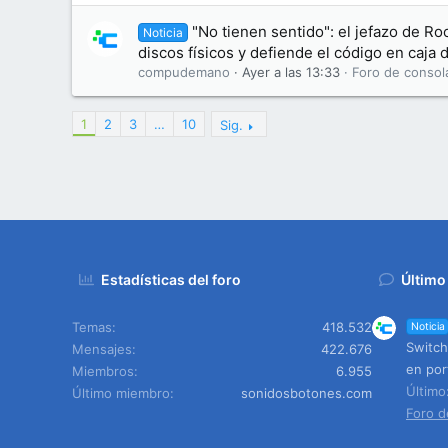
"No tienen sentido": el jefazo de Ro
Noticia
discos físicos y defiende el código en caja
compudemano
Ayer a las 13:33
Foro de consol
1
2
3
…
10
Sig.
Estadísticas del foro
Último
Temas
418.532
Noticia
Switch
Mensajes
422.676
en port
Miembros
6.955
Últim
Último miembro
sonidosbotones.com
Foro d