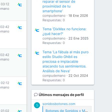
reparar el sensor de
 03:12
proximidad de tu
emano
smartphone'
compudemano
18 Ene 2026
Respuestas: 0
 02:42
Tema 'DixMax no funciona:
emano
¿qué hacer?'
compudemano
22 Ene 2025
Respuestas: 0
Tema 'La fábula al más puro
 02:42
estilo Studio Ghibli es
emano
preciosa e implacable
atacando tus sentimientos.
Análisis de Neva'
compudemano
22 Oct 2024
Respuestas: 0
 02:12
emano
Últimos mensajes de perfil
sonidosbotones.com
S
Botones de Sonidos y Meme Soundboard Gratis
 01:02