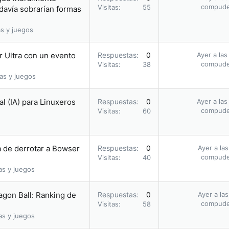
compud
Visitas
55
davía sobrarían formas
s y juegos
r Ultra con un evento
Respuestas
0
Ayer a las
compud
Visitas
38
as y juegos
al (IA) para Linuxeros
Respuestas
0
Ayer a las
compud
Visitas
60
a de derrotar a Bowser
Respuestas
0
Ayer a la
compud
Visitas
40
as y juegos
agon Ball: Ranking de
Respuestas
0
Ayer a la
compud
Visitas
58
as y juegos