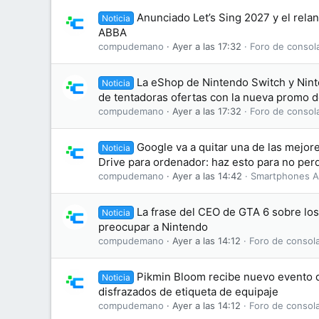
Anunciado Let’s Sing 2027 y el rela
Noticia
ABBA
compudemano
Ayer a las 17:32
Foro de consol
La eShop de Nintendo Switch y Nint
Noticia
de tentadoras ofertas con la nueva promo 
compudemano
Ayer a las 17:32
Foro de consol
Google va a quitar una de las mejo
Noticia
Drive para ordenador: haz esto para no perd
compudemano
Ayer a las 14:42
Smartphones A
La frase del CEO de GTA 6 sobre lo
Noticia
preocupar a Nintendo
compudemano
Ayer a las 14:12
Foro de consol
Pikmin Bloom recibe nuevo evento d
Noticia
disfrazados de etiqueta de equipaje
compudemano
Ayer a las 14:12
Foro de consol