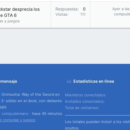
ckstar desprecia los
Respuestas
0
Ayer a la
compud
Visitas
111
 de GTA 6
as y juegos
 mensaje
Estadísticas en línea
Onimusha: Way of the Sword en
Miembros conectados
 2: sólido en el dock, con deberes
Invitados conectados
átil
Total de visitantes
o: compudemano
hace 45 minutos
e consolas y juegos
Los totales pueden incluir a los visi
ocultos.