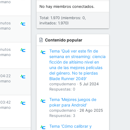
emano
No hay miembros conectados.
Total: 1.970 (miembros: 0,
inutos
invitados: 1.970)
emano
Contenido popular
inutos
Tema 'Qué ver este fin de
emano
semana en streaming: ciencia
ficción de altísimo nivel en
una de las mejores películas
del género. No te pierdas
 04:22
Blade Runner 2049'
emano
compudemano
5 Jul 2024
Respuestas: 0
Tema 'Mejores juegos de
 03:42
poker para Android'
emano
compudemano
26 Ago 2025
Respuestas: 3
Tema 'Cómo calibrar y