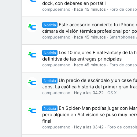
dock, con deberes en portátil
compudemano
hace 45 minutos
Foro de conso
Este accesorio convierte tu iPhone
Noticia
cámara de visión térmica profesional por p
compudemano
hace 45 minutos
Smartphones 
Los 10 mejores Final Fantasy de la hi
Noticia
definitiva de las entregas principales
compudemano
hace 45 minutos
Foro de conso
Un precio de escándalo y un cese f
Noticia
Jobs. La caótica historia del primer gran fr
compudemano
Hoy a las 04:22
OS X
En Spider-Man podías jugar con Mar
Noticia
pero alguien en Activision se puso muy nerv
final
compudemano
Hoy a las 03:42
Foro de consol