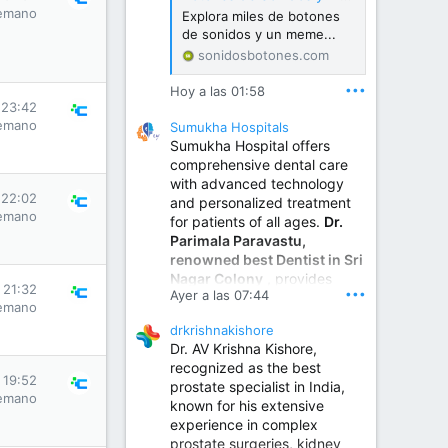
emano
Explora miles de botones
de sonidos y un meme...
sonidosbotones.com
•••
Hoy a las 01:58
 23:42
emano
Sumukha Hospitals
Sumukha Hospital offers
comprehensive dental care
with advanced technology
 22:02
and personalized treatment
emano
for patients of all ages.
Dr.
Parimala Paravastu,
renowned best Dentist in Sri
Nagar Colony
, provides
s 21:32
•••
Ayer a las 07:44
expert care for tooth pain,
emano
gum disease, root canal
drkrishnakishore
treatment, dental implants,
Dr. AV Krishna Kishore,
smile designing, cosmetic
recognized as the best
dentistry.
s 19:52
prostate specialist in India,
emano
known for his extensive
experience in complex
Sumukha Hospital | Ear, Nose & Throat, Dental & Maxillofacial Surgery Center
prostate surgeries, kidney