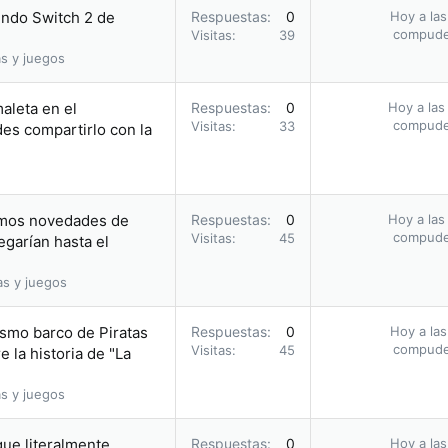
endo Switch 2 de
Respuestas
0
Hoy a las
compud
Visitas
39
s y juegos
aleta en el
Respuestas
0
Hoy a las
compud
Visitas
33
des compartirlo con la
íamos novedades de
Respuestas
0
Hoy a las
compud
Visitas
45
egarían hasta el
as y juegos
ismo barco de Piratas
Respuestas
0
Hoy a las
compud
Visitas
45
 la historia de "La
s y juegos
que literalmente
Respuestas
0
Hoy a las