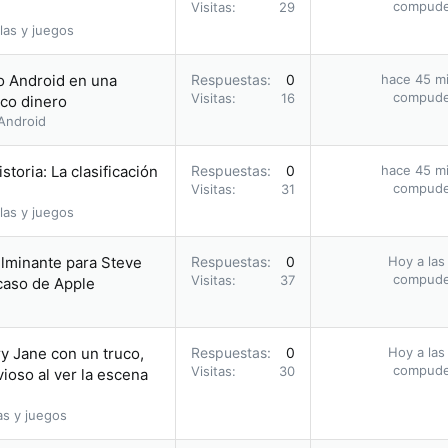
compud
Visitas
29
las y juegos
 o Android en una
Respuestas
0
hace 45 m
compud
Visitas
16
oco dinero
Android
storia: La clasificación
Respuestas
0
hace 45 m
compud
Visitas
31
las y juegos
ulminante para Steve
Respuestas
0
Hoy a las
compud
Visitas
37
acaso de Apple
y Jane con un truco,
Respuestas
0
Hoy a las
compud
Visitas
30
ioso al ver la escena
as y juegos