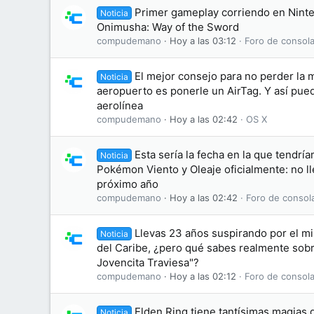
Primer gameplay corriendo en Nint
Noticia
Onimusha: Way of the Sword
compudemano
Hoy a las 03:12
Foro de consola
El mejor consejo para no perder la m
Noticia
aeropuerto es ponerle un AirTag. Y así pue
aerolínea
compudemano
Hoy a las 02:42
OS X
Esta sería la fecha en la que tendr
Noticia
Pokémon Viento y Oleaje oficialmente: no ll
próximo año
compudemano
Hoy a las 02:42
Foro de consol
Llevas 23 años suspirando por el m
Noticia
del Caribe, ¿pero qué sabes realmente sobre
Jovencita Traviesa"?
compudemano
Hoy a las 02:12
Foro de consola
Elden Ring tiene tantísimas magias 
Noticia