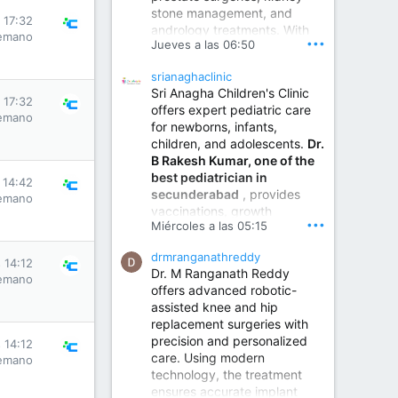
stone management, and
www.sumukhahospitals.co
s 17:32
andrology treatments. With
m
emano
•••
Jueves a las 06:50
years of surgical practice and
a strong focus on minimally
srianaghaclinic
invasive and robotic
Sri Anagha Children's Clinic
techniques.
s 17:32
offers expert pediatric care
emano
for newborns, infants,
children, and adolescents.
Dr.
Best Urologist in Vijayawada | Urology Specialist in Vijayawada
B Rakesh Kumar, one of the
Dr. A. V. Krishna Kishore,
best pediatrician in
the Best Urologist...
s 14:42
secunderabad
, provides
emano
vaccinations, growth
www.drkrishnakishore.com
•••
Miércoles a las 05:15
monitoring, newborn care,
treatment for childhood
drmranganathreddy
illnesses, nutrition guidance,
s 14:12
Dr. M Ranganath Reddy
and preventive healthcare in
emano
offers advanced robotic-
a child-friendly environment.
assisted knee and hip
replacement surgeries with
precision and personalized
Children Hospital in Secunderabad | Best Pediatrician in Hyderabad | Neonatologist in Medchal
s 14:12
care. Using modern
emano
Our pediatrician and
technology, the treatment
Neonatologist team at...
ensures accurate implant
www.srianaghaclinic.com