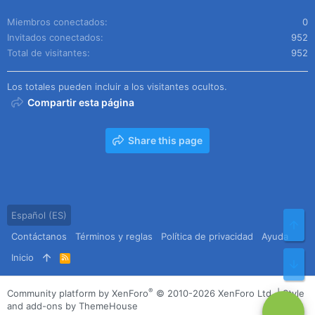
Miembros conectados
0
Invitados conectados
952
Total de visitantes
952
Los totales pueden incluir a los visitantes ocultos.
Compartir esta página
Share this page
Español (ES)
Arr
Contáctanos
Términos y reglas
Política de privacidad
Ayuda
Inicio
R
Pie
S
S
®
Community platform by XenForo
© 2010-2026 XenForo Ltd.
|
Style
and add-ons by ThemeHouse