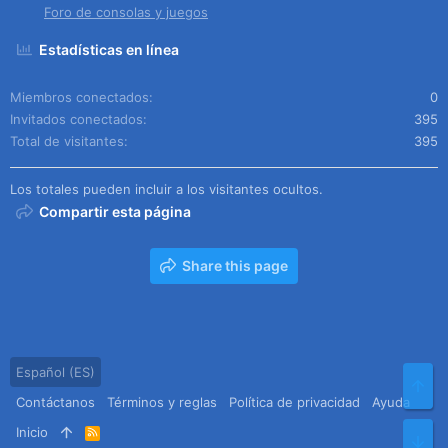
Foro de consolas y juegos
Estadísticas en línea
Miembros conectados
0
Invitados conectados
395
Total de visitantes
395
Los totales pueden incluir a los visitantes ocultos.
Compartir esta página
Share this page
Español (ES)
Arr
Contáctanos
Términos y reglas
Política de privacidad
Ayuda
Inicio
R
Pie
S