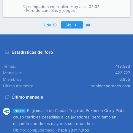
compudemano
Hoy a las 02:02
Foro de consolas y juegos
Último
1 de 10
Sig.
Estadísticas del foro
Temas
418.583
Mensajes
422.727
Miembros
6.955
Último miembro
sonidosbotones.com
Último mensaje
El gimnasio de Ciudad Trigal de Pokémon Oro y Plata
Noticia
causó terribles pesadillas a los jugadores, pero también
esconde uno de los mayores secretos de la
Último: compudemano
hace 28 minutos