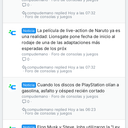
0
compudemano
Hoy a las 07:32
Foro de consolas y juegos
La película de live-action de Naruto ya es
Noticia
una realidad: Lionsgate pone fecha de inicio al
rodaje de una de las adaptaciones más
esperadas de los próx
compudemano
Foro de consolas y juegos
0
compudemano
Hoy a las 07:32
Foro de consolas y juegos
Cuando los discos de PlayStation olían a
Noticia
gasolina, asfalto y césped recién cortado
compudemano
Foro de consolas y juegos
0
compudemano
Hoy a las 06:23
Foro de consolas y juegos
Elon Musk y Steve Jobs utilizaron la "Ley
Noticia