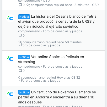
compudemano
OS X
compudemano
hace 18 minutos
OS X
0
La historia del Cessna blanco de Tetris,
Noticia
el avión que provocó la censura de la URSS y
dejó en ridículo al ejército soviético
compudemano
Foro de consolas y juegos
0
compudemano
hace 58 minutos
Foro de consolas y juegos
Ver online Sonic: La Pelicula en
Noticia
streaming
compudemano
Foro de consolas y juegos
0
compudemano
Hoy a las 08:32
Foro de consolas y juegos
Un cartucho de Pokémon Diamante se
Noticia
perdió en Andorra y encuentra a su dueña 16
años después
compudemano
Foro de consolas y juegos