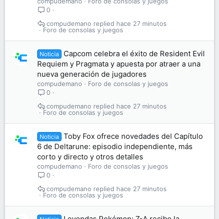
compudemano
Foro de consolas y juegos
0
compudemano
hace 27 minutos
Foro de consolas y juegos
Capcom celebra el éxito de Resident Evil
Noticia
Requiem y Pragmata y apuesta por atraer a una
nueva generación de jugadores
compudemano
Foro de consolas y juegos
0
compudemano
hace 27 minutos
Foro de consolas y juegos
Toby Fox ofrece novedades del Capítulo
Noticia
6 de Deltarune: episodio independiente, más
corto y directo y otros detalles
compudemano
Foro de consolas y juegos
0
compudemano
hace 27 minutos
Foro de consolas y juegos
Leyendas Pokémon: Z-A recibe la