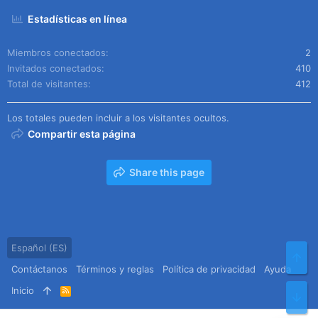
Estadísticas en línea
Miembros conectados
2
Invitados conectados
410
Total de visitantes
412
Los totales pueden incluir a los visitantes ocultos.
Compartir esta página
Share this page
Español (ES)
Arr
Contáctanos
Términos y reglas
Política de privacidad
Ayuda
Inicio
R
Pie
S
S