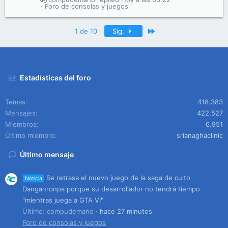
Foro de consolas y juegos
Último
1 de 10
Sig.
Estadísticas del foro
Temas
418.383
Mensajes
422.527
Miembros
6.951
Último miembro
srianaghaclinic
Último mensaje
Se retrasa el nuevo juego de la saga de culto
Noticia
Danganronpa porque su desarrollador no tendrá tiempo
"mientras juega a GTA VI"
Último: compudemano
hace 27 minutos
Foro de consolas y juegos