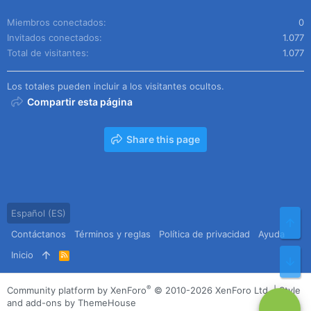
Miembros conectados
0
Invitados conectados
1.077
Total de visitantes
1.077
Los totales pueden incluir a los visitantes ocultos.
Compartir esta página
Share this page
Español (ES)
Arr
Contáctanos
Términos y reglas
Política de privacidad
Ayuda
Inicio
R
Pie
S
S
®
Community platform by XenForo
© 2010-2026 XenForo Ltd.
|
Style
and add-ons by ThemeHouse