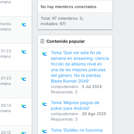
emano
No hay miembros conectados.
Total: 97 (miembros: 0,
inutos
invitados: 97)
emano
Contenido popular
 01:23
Tema 'Qué ver este fin de
emano
semana en streaming: ciencia
ficción de altísimo nivel en
una de las mejores películas
del género. No te pierdas
 01:23
Blade Runner 2049'
emano
compudemano
5 Jul 2024
Respuestas: 0
Tema 'Mejores juegos de
 00:13
poker para Android'
emano
compudemano
26 Ago 2025
Respuestas: 3
Tema 'DixMax no funciona:
s 20:12