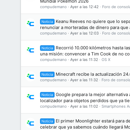
Mundial Pokémon 2026
compudemano
Ayer a las 12:42
Foro de consol
Keanu Reeves no quiere que lo sepa
Noticia
renunciar a morteradas de dinero para que 
compudemano
Ayer a las 12:03
Foro de consol
Recorrió 10.000 kilómetros hasta la
Noticia
una misión: convencer a Tim Cook de no co
compudemano
Ayer a las 11:32
OS X
Minecraft recibe la actualización 24
Noticia
compudemano
Ayer a las 11:32
Foro de consol
Google prepara la mejor alternativa 
Noticia
localizador para objetos perdidos que ya ti
compudemano
Ayer a las 11:02
Smartphones A
El primer Moonlighter estará para d
Noticia
celebrar que ya sabemos cuándo llegará Moo