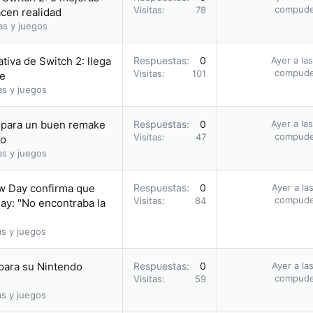
compud
Visitas
78
acen realidad
as y juegos
tiva de Switch 2: llega
Respuestas
0
Ayer a la
compud
Visitas
101
ie
as y juegos
a para un buen remake
Respuestas
0
Ayer a la
compud
Visitas
47
io
as y juegos
ew Day confirma que
Respuestas
0
Ayer a la
compud
Visitas
84
ay: "No encontraba la
as y juegos
 para su Nintendo
Respuestas
0
Ayer a la
compud
Visitas
59
as y juegos