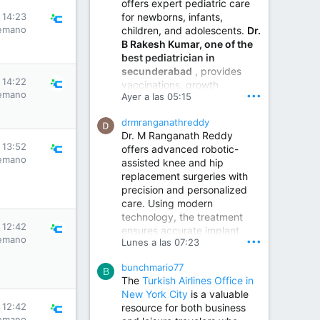
offers expert pediatric care
for newborns, infants,
s 14:23
emano
children, and adolescents.
Dr.
B Rakesh Kumar, one of the
best pediatrician in
secunderabad
, provides
s 14:22
vaccinations, growth
emano
•••
Ayer a las 05:15
monitoring, newborn care,
treatment for childhood
drmranganathreddy
illnesses, nutrition guidance,
Dr. M Ranganath Reddy
and preventive healthcare in
s 13:52
offers advanced robotic-
a child-friendly environment.
emano
assisted knee and hip
replacement surgeries with
precision and personalized
Children Hospital in Secunderabad | Best Pediatrician in Hyderabad | Neonatologist in Medchal
care. Using modern
Our pediatrician and
technology, the treatment
Neonatologist team at...
s 12:42
ensures accurate implant
www.srianaghaclinic.com
emano
•••
Lunes a las 07:23
placement, reduced pain,
quicker recovery, and
bunchmario77
improved joint function,
B
The
Turkish Airlines Office in
helping patients return to an
New York City
is a valuable
active and comfortable
s 12:42
resource for both business
lifestyle.
emano