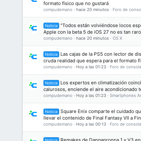
formato físico que no gustará
compudemano
hace 20 minutos
Foro de conso
"Todos están volviéndose locos espe
Noticia
Apple con la beta 5 de iOS 27 no es tan ra
compudemano
hace 20 minutos
OS X
Las cajas de la PS5 con lector de di
Noticia
cruda realidad que espera para el formato fí
compudemano
Hoy a las 01:23
Foro de consola
Los expertos en climatización coinc
Noticia
calurosos, enciende el aire acondicionado 
compudemano
Hoy a las 01:23
Smartphones A
Square Enix comparte el cuidado qu
Noticia
llevar el contenido de Final Fantasy VII a Fi
compudemano
Hoy a las 00:13
Foro de consola
Remakes de Danganronpa 1 y V3 en 
Noticia