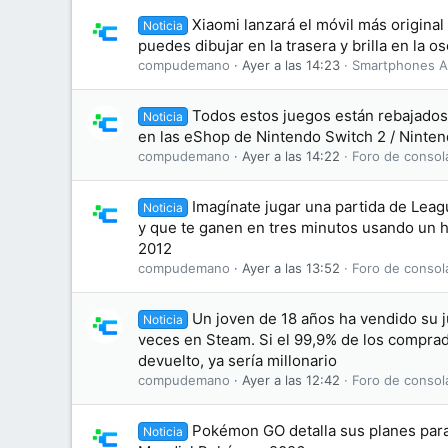
Xiaomi lanzará el móvil más original
Noticia
puedes dibujar en la trasera y brilla en la o
compudemano
Ayer a las 14:23
Smartphones A
Todos estos juegos están rebajados 
Noticia
en las eShop de Nintendo Switch 2 / Ninten
compudemano
Ayer a las 14:22
Foro de consol
Imagínate jugar una partida de Leag
Noticia
y que te ganen en tres minutos usando un 
2012
compudemano
Ayer a las 13:52
Foro de consol
Un joven de 18 años ha vendido su 
Noticia
veces en Steam. Si el 99,9% de los comprad
devuelto, ya sería millonario
compudemano
Ayer a las 12:42
Foro de consol
Pokémon GO detalla sus planes par
Noticia