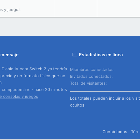
as y juegos
 mensaje
Estadísticas en línea
Diablo IV para Switch 2 ya tendría
Miembros conectados
 precio y un formato físico que no
Invitados conectados
á
Total de visitantes
o: compudemano
hace 20 minutos
e consolas y juegos
Los totales pueden incluir a los visi
ocultos.
Contáctanos
Térm