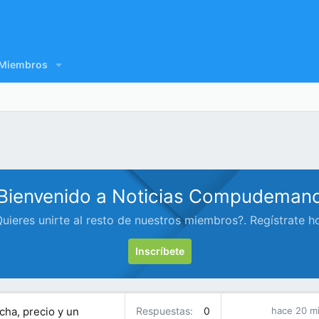
Miembros
Bienvenido a Noticias Compudeman
uieres unirte al resto de nuestros miembros?. Regístrate h
Inscríbete
echa, precio y un
Respuestas
0
hace 20 m