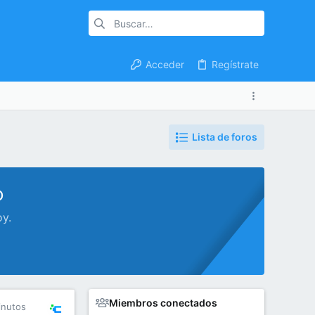
Acceder
Regístrate
Lista de foros
o
oy.
Miembros conectados
inutos