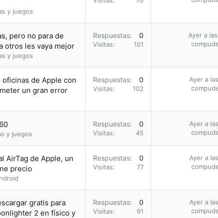
Visitas
70
as y juegos
s, pero no para de
Respuestas
0
Ayer a la
compud
Visitas
101
a otros les vaya mejor
as y juegos
s oficinas de Apple con
Respuestas
0
Ayer a la
compud
Visitas
102
meter un gran error
.60
Respuestas
0
Ayer a la
compud
Visitas
45
as y juegos
al AirTag de Apple, un
Respuestas
0
Ayer a la
compud
Visitas
77
ene precio
ndroid
escargar gratis para
Respuestas
0
Ayer a la
compud
Visitas
91
nlighter 2 en físico y