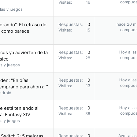
compud
Visitas
16
las y juegos
rando". El retraso de
Respuestas
0
hace 20 m
compud
Visitas
15
ro como parece
scos ya advierten de la
Respuestas
0
Hoy a las
compud
Visitas
28
sico
s y juegos
iden: "En días
Respuestas
0
Hoy a las
compud
Visitas
13
temprano para ahorrar"
ndroid
e está teniendo al
Respuestas
0
Hoy a las
compud
Visitas
38
nal Fantasy XIV
s y juegos
Switch 2: 5 mejoras
Respuestas
0
Ayer a la