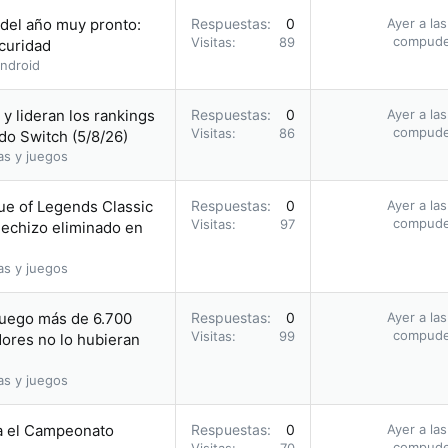
 del año muy pronto:
Respuestas
0
Ayer a la
compud
Visitas
89
scuridad
ndroid
y lideran los rankings
Respuestas
0
Ayer a la
compud
Visitas
86
do Switch (5/8/26)
as y juegos
ue of Legends Classic
Respuestas
0
Ayer a la
compud
Visitas
97
hechizo eliminado en
as y juegos
juego más de 6.700
Respuestas
0
Ayer a la
compud
Visitas
99
ores no lo hubieran
as y juegos
a el Campeonato
Respuestas
0
Ayer a la
compud