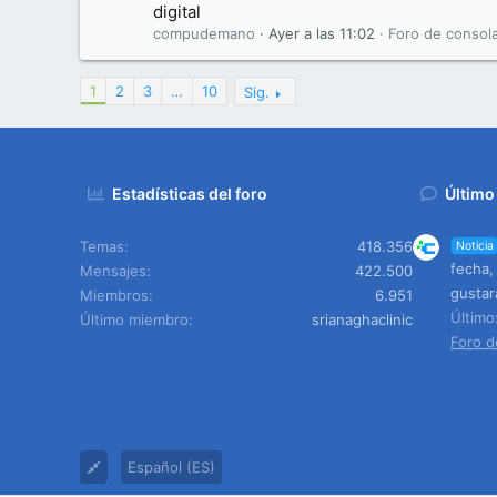
digital
compudemano
Ayer a las 11:02
Foro de consol
1
2
3
…
10
Sig.
Estadísticas del foro
Último
Temas
418.356
Noticia
fecha,
Mensajes
422.500
gustar
Miembros
6.951
Últim
Último miembro
srianaghaclinic
Foro d
Español (ES)