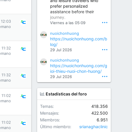
and leisure travelers who
prefer personalized
assistance before their
Orthopedic Surgeon in Kondapur | Best Orthopedic Doctor in Kondapur | Dr. M. Ranganath Reddy
journey.
Consult Dr. M. Ranganath
s 12:03
•••
Viernes a las 05:09
Reddy, the best...
emano
nuoichonhuong
www.drranganathreddy.co
https://nuoichonhuong.com/b
m
log/
s 11:32
•••
29 Jul 2026
emano
nuoichonhuong
https://nuoichonhuong.com/g
ioi-thieu-nuoi-chon-huong/
s 11:32
•••
29 Jul 2026
emano
Estadísticas del foro
s 11:02
emano
Temas
418.356
Mensajes
422.500
Miembros
6.951
s 11:02
Último miembro
srianaghaclinic
emano