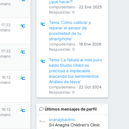
¿qué hacer?'
emano
compudemano
22 Ene 2025
Respuestas: 0
Tema 'Cómo calibrar y
s 17:22
reparar el sensor de
emano
proximidad de tu
smartphone'
compudemano
18 Ene 2026
Respuestas: 0
s 17:22
emano
Tema 'La fábula al más puro
estilo Studio Ghibli es
preciosa e implacable
atacando tus sentimientos.
s 16:12
Análisis de Neva'
emano
compudemano
22 Oct 2024
Respuestas: 0
Últimos mensajes de perfil
s 16:12
emano
srianaghaclinic
Sri Anagha Children's Clinic