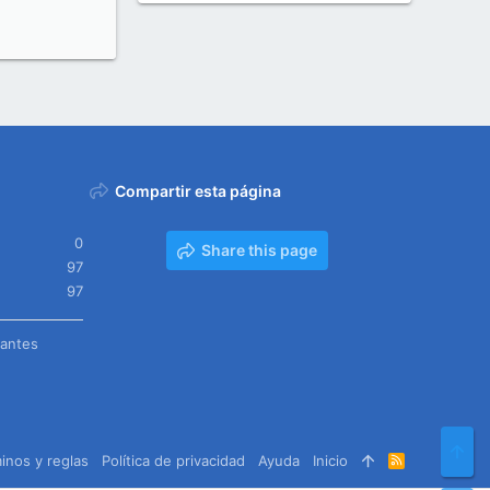
Compartir esta página
0
Share this page
97
97
tantes
Arr
inos y reglas
Política de privacidad
Ayuda
Inicio
R
S
S