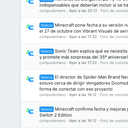
indispensables que deberían incluir si se h
compudemano
Ayer a las 20:12
Foro de consol
Minecraft pone fecha a su versión na
Noticia
el 27 de octubre con Vibrant Visuals de ser
compudemano
Ayer a las 17:22
Foro de consol
Sonic Team explica qué se necesit
Noticia
y promete más sorpresas del 35º aniversar
compudemano
Ayer a las 17:22
Foro de consol
El director de Spider-Man Brand N
Noticia
estuvo cerca de dirigir Vengadores Doomsd
forma de conectar con ese proyecto
compudemano
Ayer a las 16:12
Foro de consol
Minecraft confirma fecha y mejoras
Noticia
Switch 2 Edition
compudemano
Ayer a las 16:12
Foro de consol