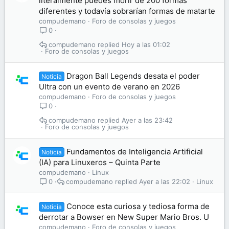
literalmente puedes morir de 200 formas
diferentes y todavía sobrarían formas de matarte
compudemano
Foro de consolas y juegos
0
compudemano
Hoy a las 01:02
Foro de consolas y juegos
Dragon Ball Legends desata el poder
Noticia
Ultra con un evento de verano en 2026
compudemano
Foro de consolas y juegos
0
compudemano
Ayer a las 23:42
Foro de consolas y juegos
Fundamentos de Inteligencia Artificial
Noticia
(IA) para Linuxeros – Quinta Parte
compudemano
Linux
compudemano
Ayer a las 22:02
Linux
0
Conoce esta curiosa y tediosa forma de
Noticia
derrotar a Bowser en New Super Mario Bros. U
compudemano
Foro de consolas y juegos