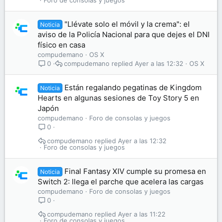
Foro de consolas y juegos
"Llévate solo el móvil y la crema": el
Noticia
aviso de la Policía Nacional para que dejes el DNI
físico en casa
compudemano
OS X
compudemano
Ayer a las 12:32
OS X
0
Están regalando pegatinas de Kingdom
Noticia
Hearts en algunas sesiones de Toy Story 5 en
Japón
compudemano
Foro de consolas y juegos
0
compudemano
Ayer a las 12:32
Foro de consolas y juegos
Final Fantasy XIV cumple su promesa en
Noticia
Switch 2: llega el parche que acelera las cargas
compudemano
Foro de consolas y juegos
0
compudemano
Ayer a las 11:22
Foro de consolas y juegos