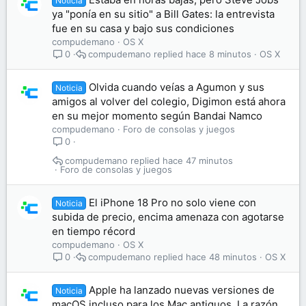
Noticia
ya "ponía en su sitio" a Bill Gates: la entrevista
fue en su casa y bajo sus condiciones
compudemano
OS X
compudemano
hace 8 minutos
OS X
0
Olvida cuando veías a Agumon y sus
Noticia
amigos al volver del colegio, Digimon está ahora
en su mejor momento según Bandai Namco
compudemano
Foro de consolas y juegos
0
compudemano
hace 47 minutos
Foro de consolas y juegos
El iPhone 18 Pro no solo viene con
Noticia
subida de precio, encima amenaza con agotarse
en tiempo récord
compudemano
OS X
compudemano
hace 48 minutos
OS X
0
Apple ha lanzado nuevas versiones de
Noticia
macOS incluso para los Mac antiguos. La razón