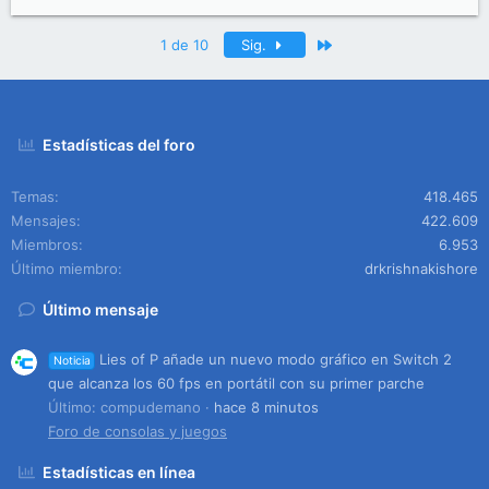
Último
1 de 10
Sig.
Estadísticas del foro
Temas
418.465
Mensajes
422.609
Miembros
6.953
Último miembro
drkrishnakishore
Último mensaje
Lies of P añade un nuevo modo gráfico en Switch 2
Noticia
que alcanza los 60 fps en portátil con su primer parche
Último: compudemano
hace 8 minutos
Foro de consolas y juegos
Estadísticas en línea