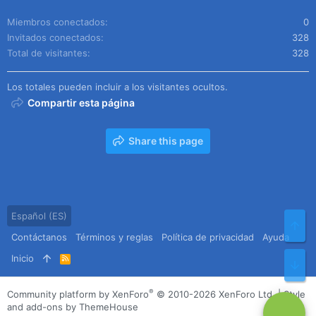
Miembros conectados
0
Invitados conectados
328
Total de visitantes
328
Los totales pueden incluir a los visitantes ocultos.
Compartir esta página
Share this page
Español (ES)
Arr
Contáctanos
Términos y reglas
Política de privacidad
Ayuda
Inicio
R
Pie
S
S
®
Community platform by XenForo
© 2010-2026 XenForo Ltd.
|
Style
and add-ons by ThemeHouse