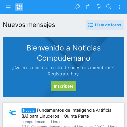
Nuevos mensajes
Lista de foros
Bienvenido a Noticias
Compudemano
¿Quieres unirte al resto de nuestros miembros?.
Regístrate hoy.
Inscríbete
Fundamentos de Inteligencia Artificial
Noticia
(IA) para Linuxeros – Quinta Parte
compudemano
Linux
compudemano
Hoy a las 22:02
Linux
0