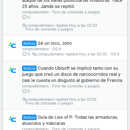
ataque de los vallas publicitarias voladoras" hace
25 años. Jamás se repitió
compudemano
Foro de consolas y juegos
0
compudemano
Hoy a las 02:02
Foro de consolas y juegos
Sé un loco, John
Noticia
compudemano
OS X
compudemano
Hoy a las 02:02
OS X
0
Cuando Ubisoft se implicó tanto con su
Noticia
juego que creó un disco de narcocorridos real y
casi le cuesta un disgusto al gobierno de Francia
compudemano
Foro de consolas y juegos
0
compudemano
Hoy a las 01:02
Foro de consolas y juegos
Guía de Lies of P: Todas las armaduras,
Noticia
atuendos y máscaras
compudemano
Foro de consolas y juegos