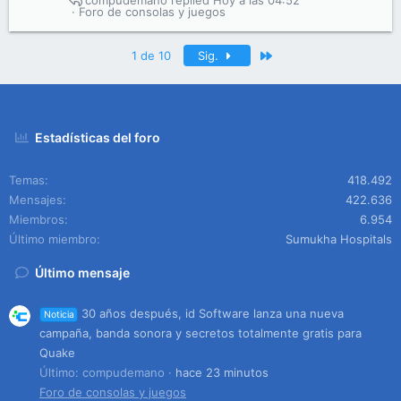
compudemano
Hoy a las 04:52
Foro de consolas y juegos
Último
1 de 10
Sig.
Estadísticas del foro
Temas
418.492
Mensajes
422.636
Miembros
6.954
Último miembro
Sumukha Hospitals
Último mensaje
30 años después, id Software lanza una nueva
Noticia
campaña, banda sonora y secretos totalmente gratis para
Quake
Último: compudemano
hace 23 minutos
Foro de consolas y juegos