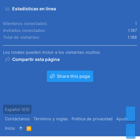
Estadísticas en línea
Miembros conectados
1
Invitados conectados
1.187
Total de visitantes
1.188
Los totales pueden incluir a los visitantes ocultos.
Compartir esta página
Share this page
Español (ES)
Arr
Contáctanos
Términos y reglas
Política de privacidad
Ayuda
Inicio
R
Pie
S
S