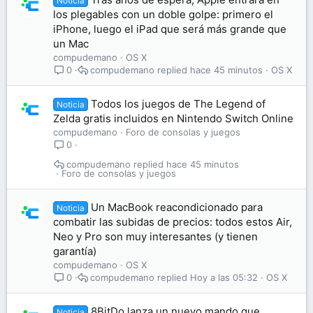
Noticia
los plegables con un doble golpe: primero el
iPhone, luego el iPad que será más grande que
un Mac
compudemano
OS X
compudemano
hace 45 minutos
OS X
0
Todos los juegos de The Legend of
Noticia
Zelda gratis incluidos en Nintendo Switch Online
compudemano
Foro de consolas y juegos
0
compudemano
hace 45 minutos
Foro de consolas y juegos
Un MacBook reacondicionado para
Noticia
combatir las subidas de precios: todos estos Air,
Neo y Pro son muy interesantes (y tienen
garantía)
compudemano
OS X
compudemano
Hoy a las 05:32
OS X
0
8BitDo lanza un nuevo mando que
Noticia