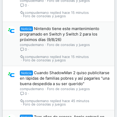
compudemano
Foro de consolas y juegos
0
compudemano
hace 15 minutos
Foro de consolas y juegos
Nintendo tiene este mantenimiento
Noticia
programado en Switch y Switch 2 para los
próximos días (9/8/26)
compudemano
Foro de consolas y juegos
0
compudemano
hace 15 minutos
Foro de consolas y juegos
Cuando ShadowMan 2 quiso publicitarse
Noticia
en lápidas de familias pobres y así pagarles "una
buena despedida a su ser querido"
compudemano
Foro de consolas y juegos
0
compudemano
hace 45 minutos
Foro de consolas y juegos
Tras años de espera, Apple entrará en