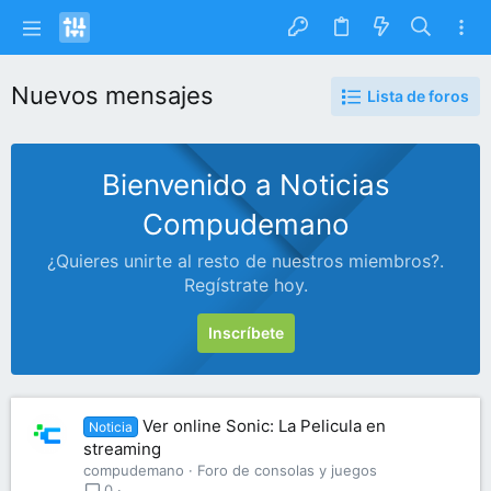
Nuevos mensajes
Lista de foros
Bienvenido a Noticias
Compudemano
¿Quieres unirte al resto de nuestros miembros?.
Regístrate hoy.
Inscríbete
Ver online Sonic: La Pelicula en
Noticia
streaming
compudemano
Foro de consolas y juegos
0