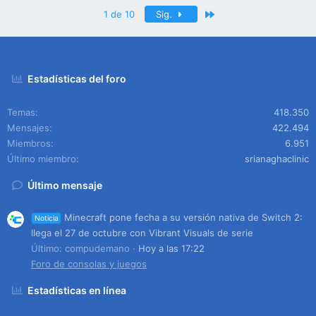
Último
1 de 10
Sig.
Estadísticas del foro
Temas
418.350
Mensajes
422.494
Miembros
6.951
Último miembro
srianaghaclinic
Último mensaje
Minecraft pone fecha a su versión nativa de Switch 2:
Noticia
llega el 27 de octubre con Vibrant Visuals de serie
Último: compudemano
Hoy a las 17:22
Foro de consolas y juegos
Estadísticas en línea