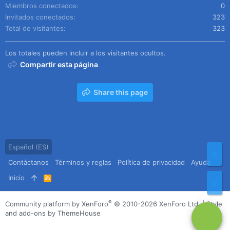
Miembros conectados
0
Invitados conectados
323
Total de visitantes
323
Los totales pueden incluir a los visitantes ocultos.
Compartir esta página
Share this page
Español (ES)
Arr
Contáctanos
Términos y reglas
Política de privacidad
Ayuda
Inicio
R
Pie
S
S
®
Community platform by XenForo
© 2010-2026 XenForo Ltd.
|
Style
and add-ons by ThemeHouse