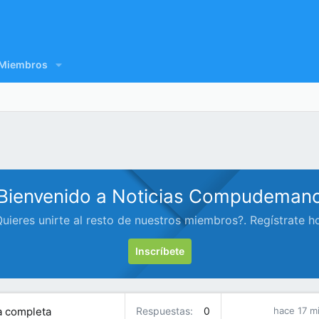
Miembros
Bienvenido a Noticias Compudeman
uieres unirte al resto de nuestros miembros?. Regístrate h
Inscríbete
ía completa
Respuestas
0
hace 17 m