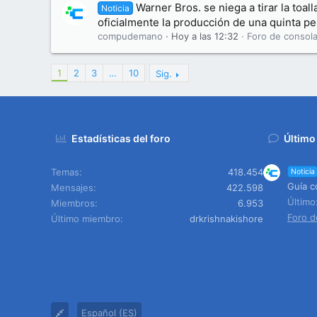
Warner Bros. se niega a tirar la toal
Noticia
oficialmente la producción de una quinta pel
compudemano
Hoy a las 12:32
Foro de consola
1
2
3
…
10
Sig.
Estadísticas del foro
Último
Temas
418.454
Noticia
Guía c
Mensajes
422.598
Últim
Miembros
6.953
Foro d
Último miembro
drkrishnakishore
Español (ES)