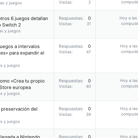
compud
Visitas
2
as y juegos
otros 6 juegos detallan
Respuestas
0
Hoy a las
compud
Visitas
31
o Switch 2
as y juegos
uegos a intervalos
Respuestas
0
Hoy a las
compud
Visitas
47
les» para expandir el
s y juegos
romo «Crea tu propio
Respuestas
0
Hoy a las
compud
Visitas
40
 Store europea
s y juegos
a preservación del
Respuestas
0
Hoy a las
compud
Visitas
39
s y juegos
 llegada a Nintendo
Respuestas
0
Hoy a las