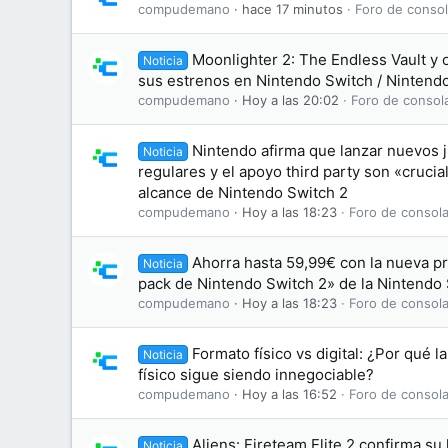
compudemano
hace 17 minutos
Foro de consol
Moonlighter 2: The Endless Vault y 
Noticia
sus estrenos en Nintendo Switch / Nintend
compudemano
Hoy a las 20:02
Foro de consol
Nintendo afirma que lanzar nuevos j
Noticia
regulares y el apoyo third party son «crucia
alcance de Nintendo Switch 2
compudemano
Hoy a las 18:23
Foro de consola
Ahorra hasta 59,99€ con la nueva p
Noticia
pack de Nintendo Switch 2» de la Nintendo
compudemano
Hoy a las 18:23
Foro de consola
Formato físico vs digital: ¿Por qué l
Noticia
físico sigue siendo innegociable?
compudemano
Hoy a las 16:52
Foro de consola
Aliens: Fireteam Elite 2 confirma su
Noticia