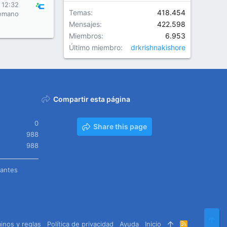
 12:32
Temas
418.454
emano
Mensajes
422.598
Miembros
6.953
Último miembro
drkrishnakishore
Compartir esta página
0
Share this page
988
988
tantes
Arr
inos y reglas
Política de privacidad
Ayuda
Inicio
R