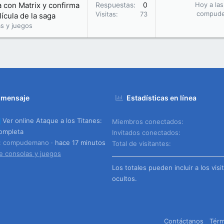
la con Matrix y confirma
Respuestas
0
Hoy a las
compud
Visitas
73
ícula de la saga
s y juegos
 mensaje
Estadísticas en línea
Ver online Ataque a los Titanes:
Miembros conectados
ompleta
Invitados conectados
o: compudemano
hace 17 minutos
Total de visitantes
e consolas y juegos
Los totales pueden incluir a los visi
ocultos.
Contáctanos
Térm