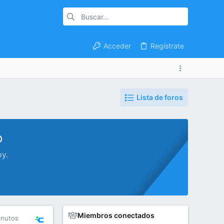
Acceder
Regístrate
Lista de foros
o
oy.
Miembros conectados
inutos