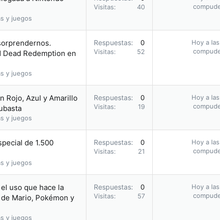
compud
Visitas
40
s y juegos
 sorprendernos.
Respuestas
0
Hoy a las
compud
Visitas
52
ed Dead Redemption en
s y juegos
 Rojo, Azul y Amarillo
Respuestas
0
Hoy a las
compud
Visitas
19
subasta
s y juegos
pecial de 1.500
Respuestas
0
Hoy a las
compud
Visitas
21
s y juegos
el uso que hace la
Respuestas
0
Hoy a las
compud
Visitas
57
 de Mario, Pokémon y
s y juegos