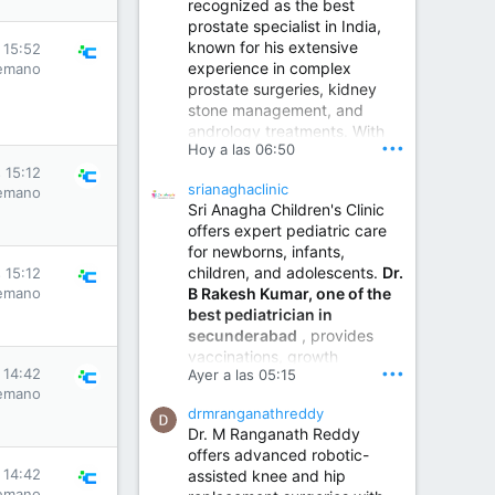
recognized as the best
prostate specialist in India,
known for his extensive
 15:52
experience in complex
emano
prostate surgeries, kidney
stone management, and
andrology treatments. With
•••
Hoy a las 06:50
years of surgical practice and
a strong focus on minimally
 15:12
srianaghaclinic
emano
invasive and robotic
Sri Anagha Children's Clinic
techniques.
offers expert pediatric care
for newborns, infants,
children, and adolescents.
Dr.
 15:12
Best Urologist in Vijayawada | Urology Specialist in Vijayawada
B Rakesh Kumar, one of the
emano
Dr. A. V. Krishna Kishore,
best pediatrician in
the Best Urologist...
secunderabad
, provides
vaccinations, growth
www.drkrishnakishore.com
•••
 14:42
Ayer a las 05:15
monitoring, newborn care,
emano
treatment for childhood
drmranganathreddy
illnesses, nutrition guidance,
Dr. M Ranganath Reddy
and preventive healthcare in
offers advanced robotic-
a child-friendly environment.
 14:42
assisted knee and hip
emano