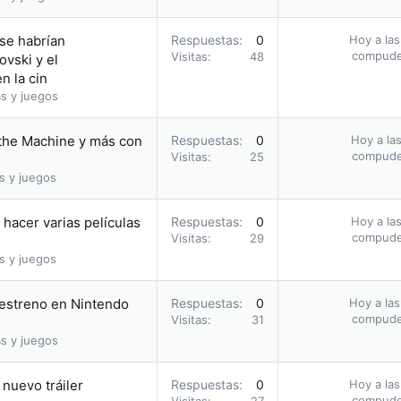
 se habrían
Respuestas
0
Hoy a las
compud
Visitas
48
vski y el
n la cin
s y juegos
 the Machine y más con
Respuestas
0
Hoy a las
compud
Visitas
25
s y juegos
hacer varias películas
Respuestas
0
Hoy a las
compud
Visitas
29
s y juegos
u estreno en Nintendo
Respuestas
0
Hoy a las
compud
Visitas
31
s y juegos
nuevo tráiler
Respuestas
0
Hoy a las
compud