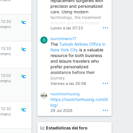
replacement surgeries with
precision and personalized
Children Hospital in Secunderabad | Best Pediatrician in Hyderabad | Neonatologist in Medchal
care. Using modern
Our pediatrician and
technology, the treatment
Neonatologist team at...
 13:33
ensures accurate implant
www.srianaghaclinic.com
emano
•••
Lunes a las 07:23
placement, reduced pain,
quicker recovery, and
bunchmario77
improved joint function,
B
The
Turkish Airlines Office in
helping patients return to an
 13:33
New York City
is a valuable
active and comfortable
emano
resource for both business
lifestyle.
and leisure travelers who
prefer personalized
assistance before their
Orthopedic Surgeon in Kondapur | Best Orthopedic Doctor in Kondapur | Dr. M. Ranganath Reddy
 13:02
journey.
Consult Dr. M. Ranganath
emano
•••
Viernes a las 05:09
Reddy, the best...
nuoichonhuong
www.drranganathreddy.co
https://nuoichonhuong.com/b
m
log/
 12:32
•••
29 Jul 2026
emano
Estadísticas del foro