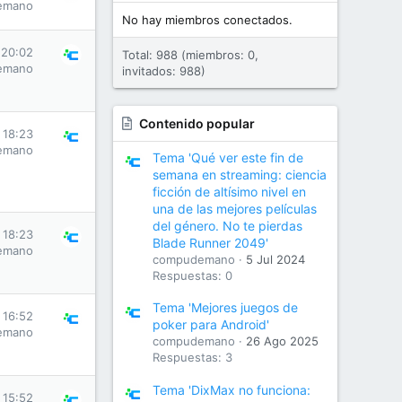
emano
No hay miembros conectados.
 20:02
Total: 988 (miembros: 0,
emano
invitados: 988)
Contenido popular
 18:23
emano
Tema 'Qué ver este fin de
semana en streaming: ciencia
ficción de altísimo nivel en
una de las mejores películas
del género. No te pierdas
 18:23
Blade Runner 2049'
emano
compudemano
5 Jul 2024
Respuestas: 0
Tema 'Mejores juegos de
 16:52
poker para Android'
emano
compudemano
26 Ago 2025
Respuestas: 3
Tema 'DixMax no funciona:
 15:52