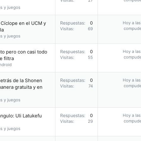
Visitas
27
s y juegos
o Cíclope en el UCM y
Respuestas
0
Hoy a las
compud
Visitas
69
la
s y juegos
to pero con casi todo
Respuestas
0
Hoy a las
compud
Visitas
55
 filtra
ndroid
etrás de la Shonen
Respuestas
0
Hoy a las
compud
Visitas
74
nera gratuita y en
s y juegos
ángulo: Uli Latukefu
Respuestas
0
Hoy a las
compud
Visitas
29
s y juegos