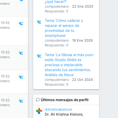
¿qué hacer?'
emano
compudemano
22 Ene 2025
Respuestas: 0
Tema 'Cómo calibrar y
 15:52
reparar el sensor de
emano
proximidad de tu
smartphone'
compudemano
18 Ene 2026
Respuestas: 0
 15:52
Tema 'La fábula al más puro
emano
estilo Studio Ghibli es
preciosa e implacable
atacando tus sentimientos.
Análisis de Neva'
 15:52
compudemano
22 Oct 2024
emano
Respuestas: 0
Últimos mensajes de perfil
 15:52
emano
drkrishnakishore
Dr. AV Krishna Kishore,