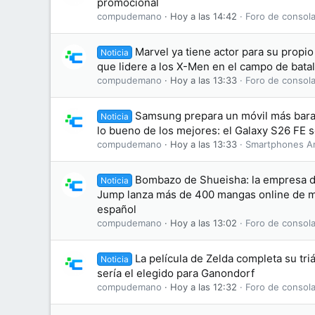
promocional
compudemano
Hoy a las 14:42
Foro de consola
Marvel ya tiene actor para su propi
Noticia
que lidere a los X-Men en el campo de batal
compudemano
Hoy a las 13:33
Foro de consola
Samsung prepara un móvil más bara
Noticia
lo bueno de los mejores: el Galaxy S26 FE se
compudemano
Hoy a las 13:33
Smartphones A
Bombazo de Shueisha: la empresa d
Noticia
Jump lanza más de 400 mangas online de ma
español
compudemano
Hoy a las 13:02
Foro de consola
La película de Zelda completa su tri
Noticia
sería el elegido para Ganondorf
compudemano
Hoy a las 12:32
Foro de consola