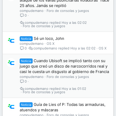
ataque de los vallas publicitarias voladoras" hace
25 años. Jamás se repitió
compudemano
Foro de consolas y juegos
0
compudemano
Hoy a las 02:02
Foro de consolas y juegos
Sé un loco, John
Noticia
compudemano
OS X
compudemano
Hoy a las 02:02
OS X
0
Cuando Ubisoft se implicó tanto con su
Noticia
juego que creó un disco de narcocorridos real y
casi le cuesta un disgusto al gobierno de Francia
compudemano
Foro de consolas y juegos
0
compudemano
Hoy a las 01:02
Foro de consolas y juegos
Guía de Lies of P: Todas las armaduras,
Noticia
atuendos y máscaras
compudemano
Foro de consolas y juegos