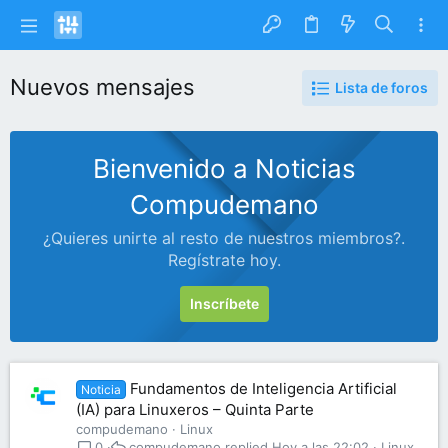
Nuevos mensajes
Lista de foros
Bienvenido a Noticias
Compudemano
¿Quieres unirte al resto de nuestros miembros?.
Regístrate hoy.
Inscríbete
Fundamentos de Inteligencia Artificial
Noticia
(IA) para Linuxeros – Quinta Parte
compudemano
Linux
compudemano
Hoy a las 22:02
Linux
0