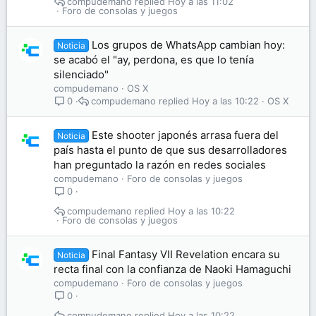
compudemano
Hoy a las 11:02
Foro de consolas y juegos
Los grupos de WhatsApp cambian hoy:
Noticia
se acabó el "ay, perdona, es que lo tenía
silenciado"
compudemano
OS X
compudemano
Hoy a las 10:22
OS X
0
Este shooter japonés arrasa fuera del
Noticia
país hasta el punto de que sus desarrolladores
han preguntado la razón en redes sociales
compudemano
Foro de consolas y juegos
0
compudemano
Hoy a las 10:22
Foro de consolas y juegos
Final Fantasy VII Revelation encara su
Noticia
recta final con la confianza de Naoki Hamaguchi
compudemano
Foro de consolas y juegos
0
compudemano
Hoy a las 10:22