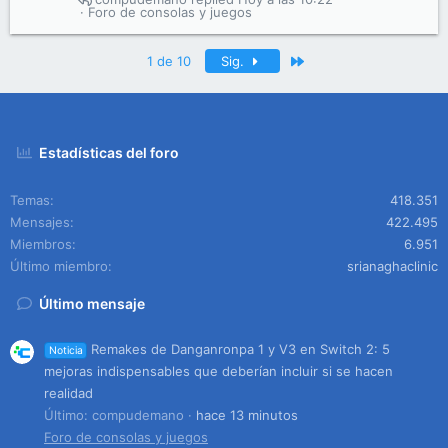
Foro de consolas y juegos
Último
1 de 10
Sig.
Estadísticas del foro
Temas
418.351
Mensajes
422.495
Miembros
6.951
Último miembro
srianaghaclinic
Último mensaje
Remakes de Danganronpa 1 y V3 en Switch 2: 5
Noticia
mejoras indispensables que deberían incluir si se hacen
realidad
Último: compudemano
hace 13 minutos
Foro de consolas y juegos