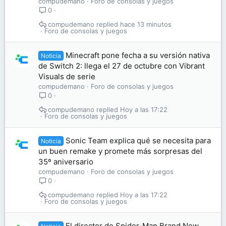
compudemano
Foro de consolas y juegos
0
compudemano
hace 13 minutos
Foro de consolas y juegos
Minecraft pone fecha a su versión nativa
Noticia
de Switch 2: llega el 27 de octubre con Vibrant
Visuals de serie
compudemano
Foro de consolas y juegos
0
compudemano
Hoy a las 17:22
Foro de consolas y juegos
Sonic Team explica qué se necesita para
Noticia
un buen remake y promete más sorpresas del
35º aniversario
compudemano
Foro de consolas y juegos
0
compudemano
Hoy a las 17:22
Foro de consolas y juegos
El director de Spider-Man Brand New