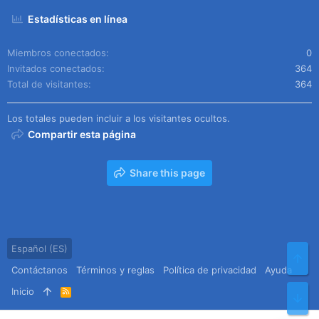
Estadísticas en línea
Miembros conectados
0
Invitados conectados
364
Total de visitantes
364
Los totales pueden incluir a los visitantes ocultos.
Compartir esta página
Share this page
Español (ES)
Arr
Contáctanos
Términos y reglas
Política de privacidad
Ayuda
Inicio
R
Pie
S
S