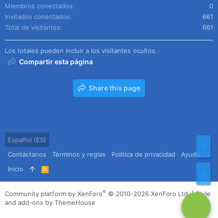
Miembros conectados
0
Invitados conectados
661
Total de visitantes
661
Los totales pueden incluir a los visitantes ocultos.
Compartir esta página
Share this page
Español (ES)
Arr
Contáctanos
Términos y reglas
Política de privacidad
Ayuda
Inicio
R
Pie
S
S
®
Community platform by XenForo
© 2010-2026 XenForo Ltd.
|
Style
and add-ons by ThemeHouse