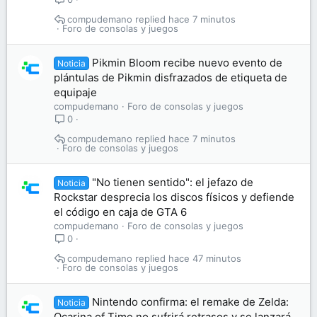
compudemano
hace 7 minutos
Foro de consolas y juegos
Pikmin Bloom recibe nuevo evento de
Noticia
plántulas de Pikmin disfrazados de etiqueta de
equipaje
compudemano
Foro de consolas y juegos
0
compudemano
hace 7 minutos
Foro de consolas y juegos
"No tienen sentido": el jefazo de
Noticia
Rockstar desprecia los discos físicos y defiende
el código en caja de GTA 6
compudemano
Foro de consolas y juegos
0
compudemano
hace 47 minutos
Foro de consolas y juegos
Nintendo confirma: el remake de Zelda:
Noticia
Ocarina of Time no sufrirá retrasos y se lanzará