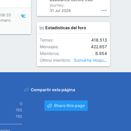
Orthopedic Surgeon in Kondapur | Best Orthopedic Doctor in Kondapur | Dr. M. Ranganath Reddy
journey.
Consult Dr. M. Ranganath
•••
31 Jul 2026
Reddy, the best...
 08:33
emano
www.drranganathreddy.co
Estadísticas del foro
m
Temas
418.513
Mensajes
422.657
Miembros
6.954
Último miembro
Sumukha Hospitals
Compartir esta página
0
Share this page
765
765
tantes