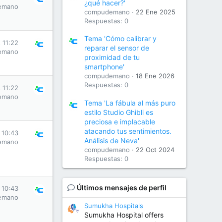
¿qué hacer?'
emano
compudemano
22 Ene 2025
Respuestas: 0
Tema 'Cómo calibrar y
 11:22
reparar el sensor de
emano
proximidad de tu
smartphone'
compudemano
18 Ene 2026
Respuestas: 0
 11:22
emano
Tema 'La fábula al más puro
estilo Studio Ghibli es
preciosa e implacable
atacando tus sentimientos.
 10:43
Análisis de Neva'
emano
compudemano
22 Oct 2024
Respuestas: 0
Últimos mensajes de perfil
 10:43
emano
Sumukha Hospitals
Sumukha Hospital offers