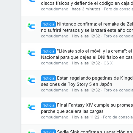
discos físicos y defiende el código en caja
compudemano
hace 3 minutos
Foro de consol
Nintendo confirma: el remake de Zel
Noticia
no sufrirá retrasos y se lanzará este año c
compudemano
Hoy a las 12:32
Foro de consola
"Llévate solo el móvil y la crema": el
Noticia
Nacional para que dejes el DNI físico en cas
compudemano
Hoy a las 12:32
OS X
Están regalando pegatinas de King
Noticia
sesiones de Toy Story 5 en Japón
compudemano
Hoy a las 12:32
Foro de consola
Final Fantasy XIV cumple su promesa
Noticia
parche que acelera las cargas
compudemano
Hoy a las 11:22
Foro de consola
Sadie Sink confirma su aparición en 
Noticia