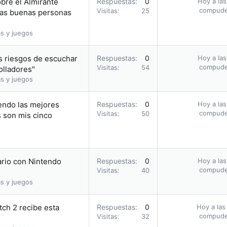
obre el Almirante
Respuestas
0
Hoy a las
compud
Visitas
25
 las buenas personas
s y juegos
s riesgos de escuchar
Respuestas
0
Hoy a las
compud
Visitas
54
olladores"
s y juegos
endo las mejores
Respuestas
0
Hoy a las
compud
Visitas
50
s son mis cinco
ario con Nintendo
Respuestas
0
Hoy a las
compud
Visitas
40
s y juegos
tch 2 recibe esta
Respuestas
0
Hoy a las
compud
Visitas
32