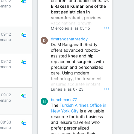
children, and adolescents.
Dr.
 09:12
Best Urologist in Vijayawada | Urology Specialist in Vijayawada
B Rakesh Kumar, one of the
emano
Dr. A. V. Krishna Kishore,
best pediatrician in
the Best Urologist...
secunderabad
, provides
vaccinations, growth
www.drkrishnakishore.com
•••
Miércoles a las 05:15
monitoring, newborn care,
 09:12
treatment for childhood
drmranganathreddy
emano
illnesses, nutrition guidance,
Dr. M Ranganath Reddy
and preventive healthcare in
offers advanced robotic-
a child-friendly environment.
assisted knee and hip
replacement surgeries with
 09:12
emano
precision and personalized
Children Hospital in Secunderabad | Best Pediatrician in Hyderabad | Neonatologist in Medchal
care. Using modern
Our pediatrician and
technology, the treatment
Neonatologist team at...
ensures accurate implant
www.srianaghaclinic.com
•••
Lunes a las 07:23
placement, reduced pain,
 09:12
quicker recovery, and
bunchmario77
emano
improved joint function,
B
The
Turkish Airlines Office in
helping patients return to an
New York City
is a valuable
active and comfortable
resource for both business
lifestyle.
and leisure travelers who
 08:33
emano
prefer personalized
assistance before their