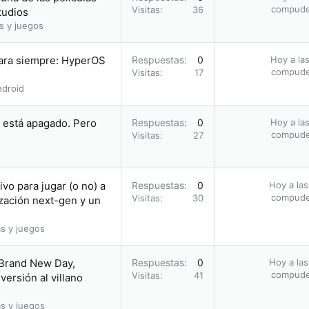
compud
Visitas
36
tudios
s y juegos
para siempre: HyperOS
Respuestas
0
Hoy a las
compud
Visitas
17
droid
i está apagado. Pero
Respuestas
0
Hoy a las
compud
Visitas
27
vo para jugar (o no) a
Respuestas
0
Hoy a las
compud
Visitas
30
zación next-gen y un
s y juegos
 Brand New Day,
Respuestas
0
Hoy a las
compud
Visitas
41
ersión al villano
s y juegos