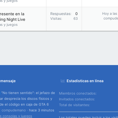
as y juegos
presente en la
Respuestas
0
Hoy a las
compud
Visitas
63
ng Night Live
as y juegos
 mensaje
Estadísticas en línea
"No tienen sentido": el jefazo de
Miembros conectados
ar desprecia los discos físicos y
Invitados conectados
de el código en caja de GTA 6
Total de visitantes
o: compudemano
hace 3 minutos
e consolas y juegos
Los totales pueden incluir a los visi