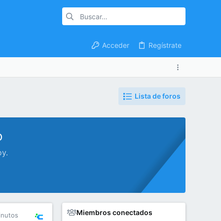
Acceder
Regístrate
Lista de foros
o
oy.
Miembros conectados
inutos