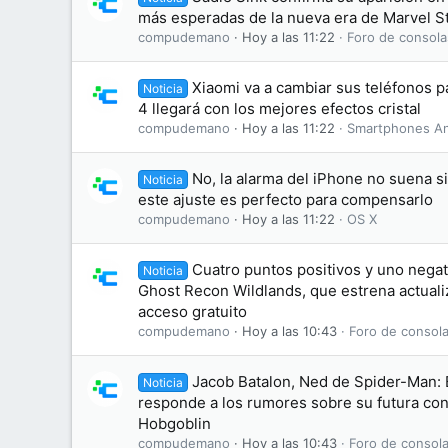
más esperadas de la nueva era de Marvel S
compudemano
Hoy a las 11:22
Foro de consola
Xiaomi va a cambiar sus teléfonos 
Noticia
4 llegará con los mejores efectos cristal
compudemano
Hoy a las 11:22
Smartphones An
No, la alarma del iPhone no suena s
Noticia
este ajuste es perfecto para compensarlo
compudemano
Hoy a las 11:22
OS X
Cuatro puntos positivos y uno negati
Noticia
Ghost Recon Wildlands, que estrena actuali
acceso gratuito
compudemano
Hoy a las 10:43
Foro de consola
Jacob Batalon, Ned de Spider-Man:
Noticia
responde a los rumores sobre su futura conv
Hobgoblin
compudemano
Hoy a las 10:43
Foro de consola