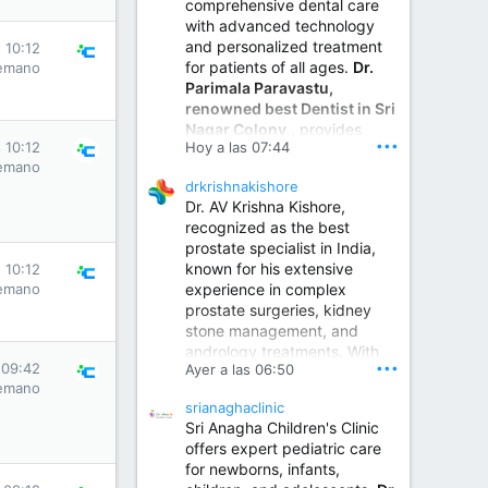
comprehensive dental care
with advanced technology
and personalized treatment
 10:12
for patients of all ages.
Dr.
emano
Parimala Paravastu,
renowned best Dentist in Sri
Nagar Colony
, provides
•••
Hoy a las 07:44
 10:12
expert care for tooth pain,
emano
gum disease, root canal
drkrishnakishore
treatment, dental implants,
Dr. AV Krishna Kishore,
smile designing, cosmetic
recognized as the best
dentistry.
prostate specialist in India,
known for his extensive
 10:12
experience in complex
emano
Sumukha Hospital | Ear, Nose & Throat, Dental & Maxillofacial Surgery Center
prostate surgeries, kidney
stone management, and
www.sumukhahospitals.co
andrology treatments. With
m
•••
 09:42
Ayer a las 06:50
years of surgical practice and
emano
a strong focus on minimally
srianaghaclinic
invasive and robotic
Sri Anagha Children's Clinic
techniques.
offers expert pediatric care
for newborns, infants,