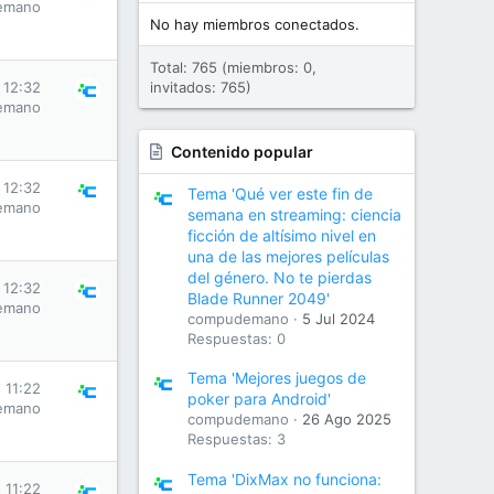
emano
No hay miembros conectados.
Total: 765 (miembros: 0,
 12:32
invitados: 765)
emano
Contenido popular
 12:32
Tema 'Qué ver este fin de
emano
semana en streaming: ciencia
ficción de altísimo nivel en
una de las mejores películas
del género. No te pierdas
 12:32
Blade Runner 2049'
emano
compudemano
5 Jul 2024
Respuestas: 0
Tema 'Mejores juegos de
 11:22
poker para Android'
emano
compudemano
26 Ago 2025
Respuestas: 3
Tema 'DixMax no funciona:
 11:22