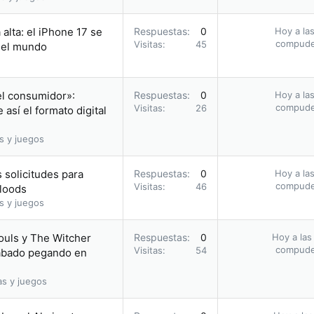
alta: el iPhone 17 se
Respuestas
0
Hoy a las
compud
Visitas
45
n el mundo
el consumidor»:
Respuestas
0
Hoy a las
compud
Visitas
26
así el formato digital
s y juegos
 solicitudes para
Respuestas
0
Hoy a las
compud
Visitas
46
bloods
s y juegos
ouls y The Witcher
Respuestas
0
Hoy a las
compud
Visitas
54
acabado pegando en
as y juegos