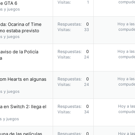
compud
Visitas
1
 de GTA 6
as y juegos
da: Ocarina of Time
Respuestas
0
Hoy a las
compud
Visitas
33
omo estaba previsto
s y juegos
 aviso de la Policía
Respuestas
0
Hoy a las
compud
Visitas
24
a
dom Hearts en algunas
Respuestas
0
Hoy a las
compud
Visitas
24
s y juegos
 en Switch 2: llega el
Respuestas
0
Hoy a las
compud
Visitas
34
s y juegos
una de las películas
Respuestas
0
Hoy a las