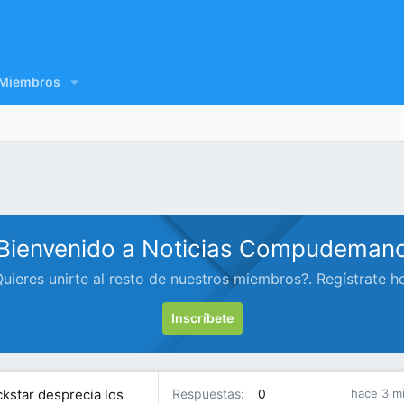
Miembros
Bienvenido a Noticias Compudeman
uieres unirte al resto de nuestros miembros?. Regístrate h
Inscríbete
ckstar desprecia los
Respuestas
0
hace 3 m