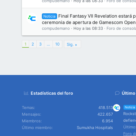
compudemano
Hoy a las 08:33
Foro de consol
Final Fantasy VII Revelation estará 
Noticia
ceremonia de apertura de Gamescom Openi
compudemano
Hoy a las 08:33
Foro de consol
1
2
3
…
10
Sig.
Estadísticas del foro
Último
Temas
418.513
Noticia
Rockst
Mensajes
422.657
defien
Miembros
6.954
Últim
Último miembro
Sumukha Hospitals
Foro d