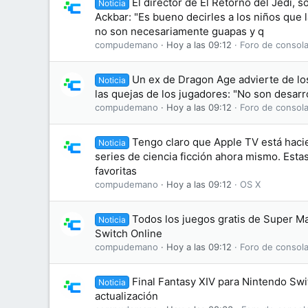
El director de El Retorno del Jedi, s
Noticia
Ackbar: "Es bueno decirles a los niños que
no son necesariamente guapas y q
compudemano
Hoy a las 09:12
Foro de consola
Un ex de Dragon Age advierte de lo
Noticia
las quejas de los jugadores: "No son desarr
compudemano
Hoy a las 09:12
Foro de consola
Tengo claro que Apple TV está haci
Noticia
series de ciencia ficción ahora mismo. Esta
favoritas
compudemano
Hoy a las 09:12
OS X
Todos los juegos gratis de Super M
Noticia
Switch Online
compudemano
Hoy a las 09:12
Foro de consola
Final Fantasy XIV para Nintendo Swi
Noticia
actualización