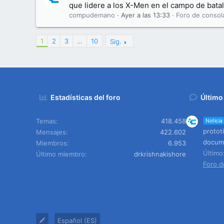
que lidere a los X-Men en el campo de batal
compudemano
Ayer a las 13:33
Foro de consol
1
2
3
…
10
Sig.
Estadísticas del foro
Último
Temas
418.458
Noticia
protot
Mensajes
422.602
docume
Miembros
6.953
Últim
Último miembro
drkrishnakishore
Foro d
Español (ES)