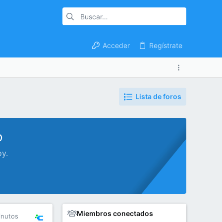
Acceder
Regístrate
Lista de foros
o
oy.
Miembros conectados
inutos