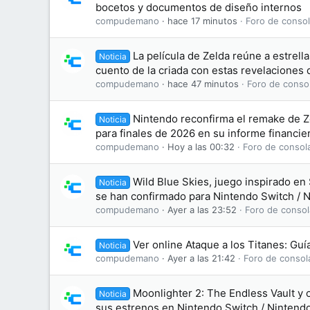
bocetos y documentos de diseño internos
compudemano
hace 17 minutos
Foro de consol
La película de Zelda reúne a estrell
Noticia
cuento de la criada con estas revelaciones 
compudemano
hace 47 minutos
Foro de conso
Nintendo reconfirma el remake de Z
Noticia
para finales de 2026 en su informe financie
compudemano
Hoy a las 00:32
Foro de consol
Wild Blue Skies, juego inspirado en 
Noticia
se han confirmado para Nintendo Switch / 
compudemano
Ayer a las 23:52
Foro de consol
Ver online Ataque a los Titanes: Gu
Noticia
compudemano
Ayer a las 21:42
Foro de consol
Moonlighter 2: The Endless Vault y 
Noticia
sus estrenos en Nintendo Switch / Nintend