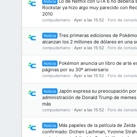
Lo de Netflix con GTA 6 no debería
Noticia
Rockstar ya hizo algo muy parecido con R
2010
compudemano
Ayer a las 15:52
Foro de consol
Tres primeras ediciones de Pokémon
Noticia
alcanzan los 2 millones de dólares en una 
compudemano
Ayer a las 15:52
Foro de consol
Pokémon anuncia un libro de arte es
Noticia
páginas por su 30º aniversario
compudemano
Ayer a las 15:52
Foro de consol
Japón expresa su preocupación por 
Noticia
administración de Donald Trump de memes
más
compudemano
Ayer a las 15:52
Foro de consol
Más papeles de la película de Zelda
Noticia
confirmado: Dichen Lachman, Yvonne Straho