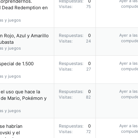
 sorprendernos.
Respuestas
0
Ayer a la
compud
Visitas
75
ed Dead Redemption en
as y juegos
 Rojo, Azul y Amarillo
Respuestas
0
Ayer a la
compud
Visitas
24
subasta
as y juegos
pecial de 1.500
Respuestas
0
Ayer a la
compud
Visitas
27
as y juegos
el uso que hace la
Respuestas
0
Ayer a la
compud
Visitas
82
 de Mario, Pokémon y
as y juegos
 se habrían
Respuestas
0
Ayer a la
compud
Visitas
72
vski y el