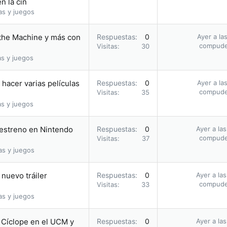
n la cin
as y juegos
 the Machine y más con
Respuestas
0
Ayer a la
compud
Visitas
30
as y juegos
hacer varias películas
Respuestas
0
Ayer a la
compud
Visitas
35
as y juegos
u estreno en Nintendo
Respuestas
0
Ayer a la
compud
Visitas
37
as y juegos
nuevo tráiler
Respuestas
0
Ayer a la
compud
Visitas
33
as y juegos
o Cíclope en el UCM y
Respuestas
0
Ayer a la