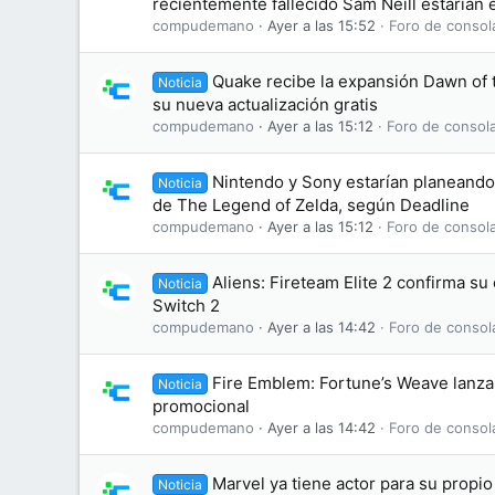
recientemente fallecido Sam Neill estarían e
compudemano
Ayer a las 15:52
Foro de consol
Quake recibe la expansión Dawn of
Noticia
su nueva actualización gratis
compudemano
Ayer a las 15:12
Foro de consol
Nintendo y Sony estarían planeando 
Noticia
de The Legend of Zelda, según Deadline
compudemano
Ayer a las 15:12
Foro de consol
Aliens: Fireteam Elite 2 confirma s
Noticia
Switch 2
compudemano
Ayer a las 14:42
Foro de consol
Fire Emblem: Fortune’s Weave lanza 
Noticia
promocional
compudemano
Ayer a las 14:42
Foro de consol
Marvel ya tiene actor para su propi
Noticia