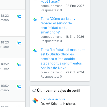
¿qué hacer?'
compudemano
22 Ene 2025
Respuestas: 0
s 18:23
Tema 'Cómo calibrar y
emano
reparar el sensor de
proximidad de tu
smartphone'
compudemano
18 Ene 2026
Respuestas: 0
s 18:23
emano
Tema 'La fábula al más puro
estilo Studio Ghibli es
preciosa e implacable
atacando tus sentimientos.
s 16:52
Análisis de Neva'
emano
compudemano
22 Oct 2024
Respuestas: 0
s 15:52
emano
Últimos mensajes de perfil
drkrishnakishore
Dr. AV Krishna Kishore,