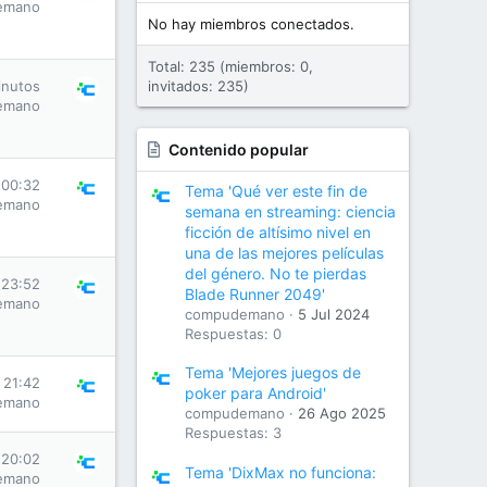
emano
No hay miembros conectados.
Total: 235 (miembros: 0,
inutos
invitados: 235)
emano
Contenido popular
 00:32
Tema 'Qué ver este fin de
emano
semana en streaming: ciencia
ficción de altísimo nivel en
una de las mejores películas
del género. No te pierdas
 23:52
Blade Runner 2049'
emano
compudemano
5 Jul 2024
Respuestas: 0
Tema 'Mejores juegos de
s 21:42
poker para Android'
emano
compudemano
26 Ago 2025
Respuestas: 3
 20:02
Tema 'DixMax no funciona:
emano