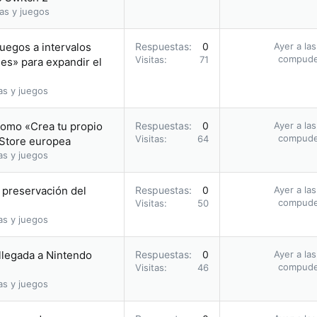
as y juegos
uegos a intervalos
Respuestas
0
Ayer a la
compud
Visitas
71
les» para expandir el
as y juegos
romo «Crea tu propio
Respuestas
0
Ayer a la
compud
Visitas
64
 Store europea
as y juegos
a preservación del
Respuestas
0
Ayer a la
compud
Visitas
50
as y juegos
 llegada a Nintendo
Respuestas
0
Ayer a la
compud
Visitas
46
as y juegos