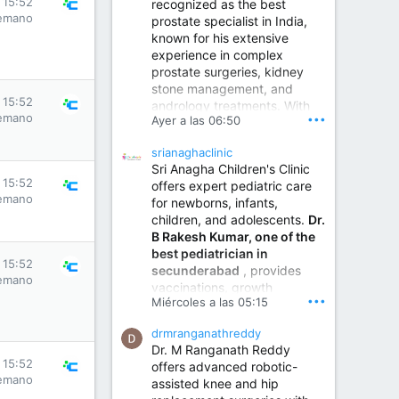
s 15:52
recognized as the best
emano
prostate specialist in India,
known for his extensive
experience in complex
prostate surgeries, kidney
stone management, and
s 15:52
andrology treatments. With
emano
•••
Ayer a las 06:50
years of surgical practice and
a strong focus on minimally
srianaghaclinic
invasive and robotic
Sri Anagha Children's Clinic
techniques.
s 15:52
offers expert pediatric care
emano
for newborns, infants,
children, and adolescents.
Dr.
Best Urologist in Vijayawada | Urology Specialist in Vijayawada
B Rakesh Kumar, one of the
Dr. A. V. Krishna Kishore,
best pediatrician in
the Best Urologist...
s 15:52
secunderabad
, provides
emano
vaccinations, growth
www.drkrishnakishore.com
•••
Miércoles a las 05:15
monitoring, newborn care,
treatment for childhood
drmranganathreddy
illnesses, nutrition guidance,
Dr. M Ranganath Reddy
and preventive healthcare in
s 15:52
offers advanced robotic-
a child-friendly environment.
emano
assisted knee and hip