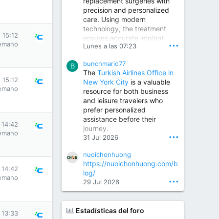
replacement surgeries with
precision and personalized
Children Hospital in Secunderabad | Best Pediatrician in Hyderabad | Neonatologist in Medchal
care. Using modern
Our pediatrician and
technology, the treatment
Neonatologist team at...
s 15:12
ensures accurate implant
www.srianaghaclinic.com
emano
•••
Lunes a las 07:23
placement, reduced pain,
quicker recovery, and
bunchmario77
improved joint function,
B
The
Turkish Airlines Office in
helping patients return to an
s 15:12
New York City
is a valuable
active and comfortable
emano
resource for both business
lifestyle.
and leisure travelers who
prefer personalized
assistance before their
Orthopedic Surgeon in Kondapur | Best Orthopedic Doctor in Kondapur | Dr. M. Ranganath Reddy
s 14:42
journey.
Consult Dr. M. Ranganath
emano
•••
31 Jul 2026
Reddy, the best...
nuoichonhuong
www.drranganathreddy.co
https://nuoichonhuong.com/b
m
s 14:42
log/
emano
•••
29 Jul 2026
Estadísticas del foro
s 13:33