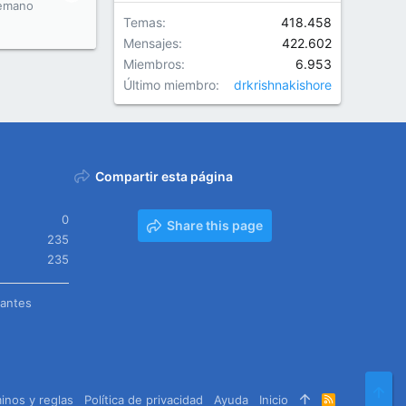
emano
Temas
418.458
Mensajes
422.602
Miembros
6.953
Último miembro
drkrishnakishore
Compartir esta página
0
Share this page
235
235
tantes
Arr
inos y reglas
Política de privacidad
Ayuda
Inicio
R