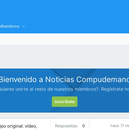
Miembros
Bienvenido a Noticias Compudeman
uieres unirte al resto de nuestros miembros?. Regístrate h
Inscríbete
o original: vídeo,
Respuestas
0
hace 17 m