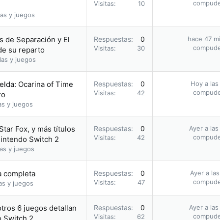
compud
Visitas
10
as y juegos
as de Separación y El
Respuestas
0
hace 47 m
compud
Visitas
30
de su reparto
las y juegos
elda: Ocarina of Time
Respuestas
0
Hoy a las
compud
Visitas
42
ro
as y juegos
Star Fox, y más títulos
Respuestas
0
Ayer a las
compud
Visitas
42
Nintendo Switch 2
as y juegos
ía completa
Respuestas
0
Ayer a la
compud
Visitas
47
as y juegos
otros 6 juegos detallan
Respuestas
0
Ayer a las
compud
Visitas
62
o Switch 2