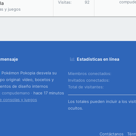
compud
Visitas
92
la
as y juegos
 mensaje
Estadísticas en línea
Pokémon Pokopia desvela su
Miembros conectados
ipo original: vídeo, bocetos y
Invitados conectados
ntos de diseño internos
Total de visitantes
o: compudemano
hace 17 minutos
e consolas y juegos
Los totales pueden incluir a los visi
ocultos.
Contáctanos
Térm