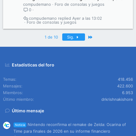
compudemano
Foro de consolas y juegos
0
compudemano
Ayer a las 13:02
Foro de consolas y juegos
Último
1 de 10
Sig.
Estadísticas del foro
Temas
418.456
Mensajes
422.600
Miembros
6.953
Último miembro
drkrishnakishore
Último mensaje
Nintendo reconfirma el remake de Zelda: Ocarina of
Noticia
Time para finales de 2026 en su informe financiero