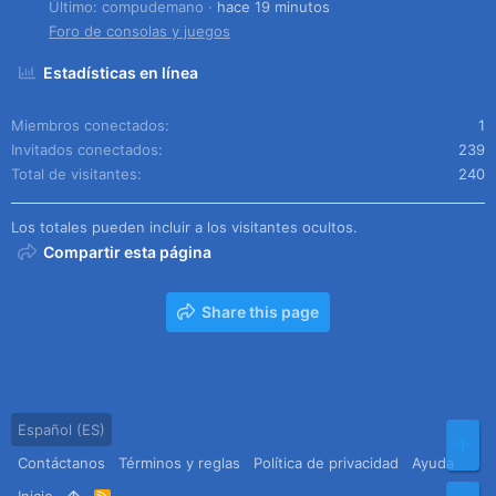
Último: compudemano
hace 19 minutos
Foro de consolas y juegos
Estadísticas en línea
Miembros conectados
1
Invitados conectados
239
Total de visitantes
240
Los totales pueden incluir a los visitantes ocultos.
Compartir esta página
Share this page
Español (ES)
Arr
Contáctanos
Términos y reglas
Política de privacidad
Ayuda
R