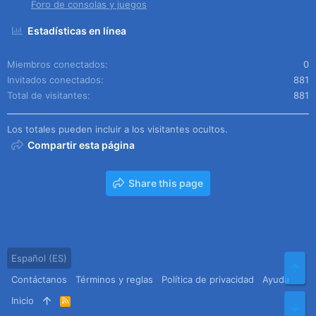
Foro de consolas y juegos
Estadísticas en línea
Miembros conectados
0
Invitados conectados
881
Total de visitantes
881
Los totales pueden incluir a los visitantes ocultos.
Compartir esta página
Share this page
Español (ES)
Arr
Contáctanos
Términos y reglas
Política de privacidad
Ayuda
Inicio
R
Pie
S