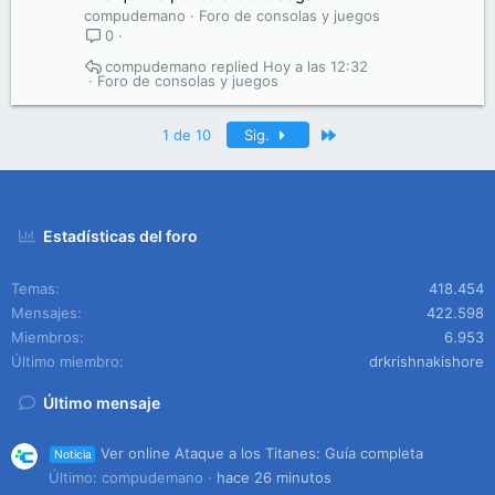
compudemano
Foro de consolas y juegos
0
compudemano
Hoy a las 12:32
Foro de consolas y juegos
Último
1 de 10
Sig.
Estadísticas del foro
Temas
418.454
Mensajes
422.598
Miembros
6.953
Último miembro
drkrishnakishore
Último mensaje
Ver online Ataque a los Titanes: Guía completa
Noticia
Último: compudemano
hace 26 minutos