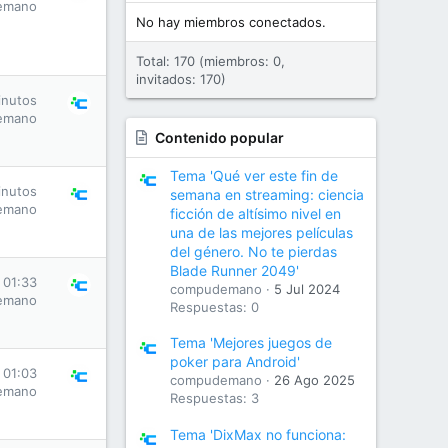
emano
No hay miembros conectados.
Total: 170 (miembros: 0,
invitados: 170)
inutos
emano
Contenido popular
Tema 'Qué ver este fin de
inutos
semana en streaming: ciencia
emano
ficción de altísimo nivel en
una de las mejores películas
del género. No te pierdas
Blade Runner 2049'
 01:33
compudemano
5 Jul 2024
emano
Respuestas: 0
Tema 'Mejores juegos de
poker para Android'
 01:03
compudemano
26 Ago 2025
emano
Respuestas: 3
Tema 'DixMax no funciona: