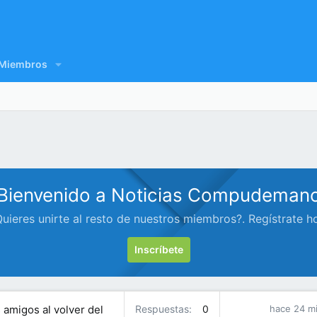
Miembros
Bienvenido a Noticias Compudeman
uieres unirte al resto de nuestros miembros?. Regístrate h
Inscríbete
 amigos al volver del
Respuestas
0
hace 24 m