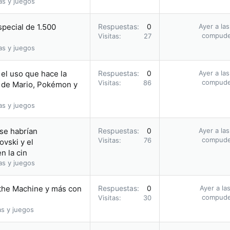
as y juegos
pecial de 1.500
Respuestas
0
Ayer a la
compud
Visitas
27
as y juegos
el uso que hace la
Respuestas
0
Ayer a la
compud
Visitas
86
 de Mario, Pokémon y
as y juegos
 se habrían
Respuestas
0
Ayer a la
compud
Visitas
76
vski y el
n la cin
as y juegos
 the Machine y más con
Respuestas
0
Ayer a la
compud
Visitas
30
as y juegos