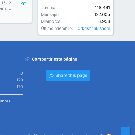
s 15:12
Temas
418.461
emano
Mensajes
422.605
Miembros
6.953
Último miembro
drkrishnakishore
Compartir esta página
0
Share this page
170
170
tantes
Arr