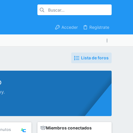
Acceder
Regístrate
Lista de foros
o
oy.
Miembros conectados
inutos