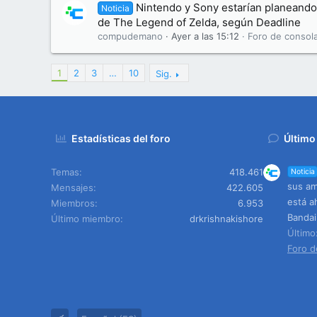
Nintendo y Sony estarían planeando 
Noticia
de The Legend of Zelda, según Deadline
compudemano
Ayer a las 15:12
Foro de consol
1
2
3
…
10
Sig.
Estadísticas del foro
Último
Temas
418.461
Noticia
sus am
Mensajes
422.605
está a
Miembros
6.953
Banda
Último miembro
drkrishnakishore
Últim
Foro d