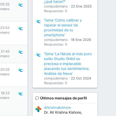
¿qué hacer?'
 00:32
compudemano
22 Ene 2025
emano
Respuestas: 0
Tema 'Cómo calibrar y
reparar el sensor de
 23:52
proximidad de tu
emano
smartphone'
compudemano
18 Ene 2026
Respuestas: 0
s 21:42
Tema 'La fábula al más puro
emano
estilo Studio Ghibli es
preciosa e implacable
atacando tus sentimientos.
 20:02
Análisis de Neva'
emano
compudemano
22 Oct 2024
Respuestas: 0
s 18:23
emano
Últimos mensajes de perfil
drkrishnakishore
Dr. AV Krishna Kishore,