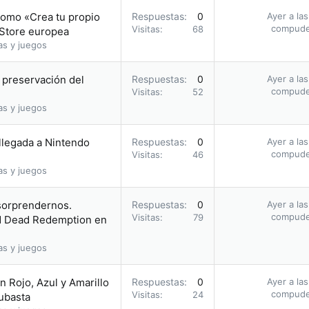
romo «Crea tu propio
Respuestas
0
Ayer a la
compud
Visitas
68
 Store europea
as y juegos
a preservación del
Respuestas
0
Ayer a la
compud
Visitas
52
as y juegos
 llegada a Nintendo
Respuestas
0
Ayer a la
compud
Visitas
46
as y juegos
 sorprendernos.
Respuestas
0
Ayer a la
compud
Visitas
79
ed Dead Redemption en
as y juegos
 Rojo, Azul y Amarillo
Respuestas
0
Ayer a la
compud
Visitas
24
subasta