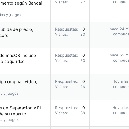
compud
Visitas
22
momento según Bandai
las y juegos
subida de precio,
Respuestas
0
hace 24 m
compud
Visitas
23
cord
 de macOS incluso
Respuestas
0
hace 55 m
compud
Visitas
23
 de seguridad
o original: vídeo,
Respuestas
0
Hoy a las
compud
Visitas
26
s y juegos
as de Separación y El
Respuestas
0
Hoy a las
compud
Visitas
38
de su reparto
s y juegos