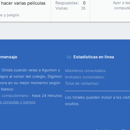
hacer varias películas
Respuestas
0
Ayer a la
compud
Visitas
35
as y juegos
 mensaje
Estadísticas en línea
Olvida cuando veías a Agumon y
Miembros conectados
igos al volver del colegio, Digimon
Invitados conectados
hora en su mejor momento según
Total de visitantes
i Namco
o: compudemano
hace 24 minutos
Los totales pueden incluir a los visi
e consolas y juegos
ocultos.