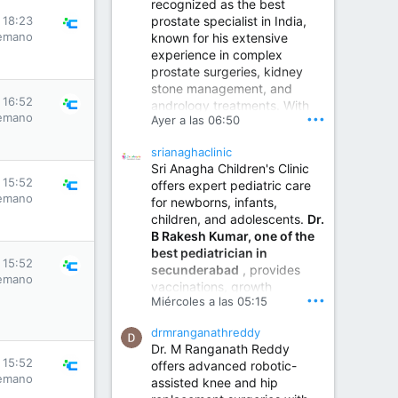
recognized as the best
prostate specialist in India,
s 18:23
emano
known for his extensive
experience in complex
prostate surgeries, kidney
stone management, and
s 16:52
andrology treatments. With
emano
•••
Ayer a las 06:50
years of surgical practice and
a strong focus on minimally
srianaghaclinic
invasive and robotic
Sri Anagha Children's Clinic
techniques.
s 15:52
offers expert pediatric care
emano
for newborns, infants,
children, and adolescents.
Dr.
Best Urologist in Vijayawada | Urology Specialist in Vijayawada
B Rakesh Kumar, one of the
Dr. A. V. Krishna Kishore,
best pediatrician in
the Best Urologist...
s 15:52
secunderabad
, provides
emano
vaccinations, growth
www.drkrishnakishore.com
•••
Miércoles a las 05:15
monitoring, newborn care,
treatment for childhood
drmranganathreddy
illnesses, nutrition guidance,
Dr. M Ranganath Reddy
and preventive healthcare in
s 15:52
offers advanced robotic-
a child-friendly environment.
emano
assisted knee and hip