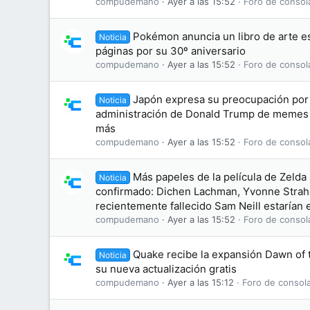
compudemano
Ayer a las 15:52
Foro de consol
Pokémon anuncia un libro de arte es
Noticia
páginas por su 30º aniversario
compudemano
Ayer a las 15:52
Foro de consol
Japón expresa su preocupación por 
Noticia
administración de Donald Trump de memes
más
compudemano
Ayer a las 15:52
Foro de consol
Más papeles de la película de Zelda
Noticia
confirmado: Dichen Lachman, Yvonne Straho
recientemente fallecido Sam Neill estarían e
compudemano
Ayer a las 15:52
Foro de consol
Quake recibe la expansión Dawn of
Noticia
su nueva actualización gratis
compudemano
Ayer a las 15:12
Foro de consol