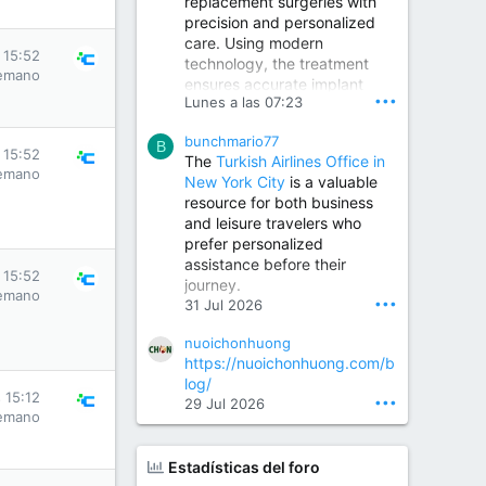
replacement surgeries with
precision and personalized
Children Hospital in Secunderabad | Best Pediatrician in Hyderabad | Neonatologist in Medchal
care. Using modern
Our pediatrician and
s 15:52
technology, the treatment
Neonatologist team at...
emano
ensures accurate implant
www.srianaghaclinic.com
•••
Lunes a las 07:23
placement, reduced pain,
quicker recovery, and
bunchmario77
improved joint function,
B
s 15:52
The
Turkish Airlines Office in
helping patients return to an
emano
New York City
is a valuable
active and comfortable
resource for both business
lifestyle.
and leisure travelers who
prefer personalized
assistance before their
Orthopedic Surgeon in Kondapur | Best Orthopedic Doctor in Kondapur | Dr. M. Ranganath Reddy
s 15:52
journey.
Consult Dr. M. Ranganath
emano
•••
31 Jul 2026
Reddy, the best...
nuoichonhuong
www.drranganathreddy.co
https://nuoichonhuong.com/b
m
log/
s 15:12
•••
29 Jul 2026
emano
Estadísticas del foro