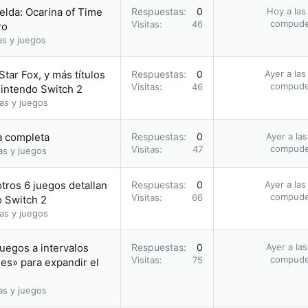
elda: Ocarina of Time
Respuestas
0
Hoy a las
compud
Visitas
46
ro
as y juegos
Star Fox, y más títulos
Respuestas
0
Ayer a las
compud
Visitas
46
Nintendo Switch 2
as y juegos
ía completa
Respuestas
0
Ayer a la
compud
Visitas
47
as y juegos
otros 6 juegos detallan
Respuestas
0
Ayer a las
compud
Visitas
66
o Switch 2
as y juegos
uegos a intervalos
Respuestas
0
Ayer a la
compud
Visitas
75
les» para expandir el
as y juegos