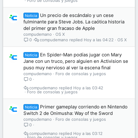
Foro de consolas y juegos
Un precio de escándalo y un cese
Noticia
fulminante para Steve Jobs. La caótica historia
del primer gran fracaso de Apple
compudemano
OS X
compudemano
Hoy a las 04:22
OS X
0
En Spider-Man podías jugar con Mary
Noticia
Jane con un truco, pero alguien en Activision se
puso muy nervioso al ver la escena final
compudemano
Foro de consolas y juegos
0
compudemano
Hoy a las 03:42
Foro de consolas y juegos
Primer gameplay corriendo en Nintendo
Noticia
Switch 2 de Onimusha: Way of the Sword
compudemano
Foro de consolas y juegos
0
compudemano
Hoy a las 03:12
Foro de consolas y juegos