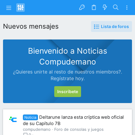
Nuevos mensajes
Lista de foros
Bienvenido a Noticias
Compudemano
¿Quieres unirte al resto de nuestros miembros?.
Regístrate hoy.
Inscríbete
Deltarune lanza esta críptica web oficial
Noticia
de su Capítulo 7B
compudemano
Foro de consolas y juegos
0