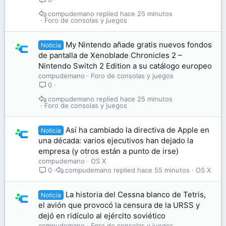
compudemano
hace 25 minutos
Foro de consolas y juegos
My Nintendo añade gratis nuevos fondos
Noticia
de pantalla de Xenoblade Chronicles 2 –
Nintendo Switch 2 Edition a su catálogo europeo
compudemano
Foro de consolas y juegos
0
compudemano
hace 25 minutos
Foro de consolas y juegos
Así ha cambiado la directiva de Apple en
Noticia
una década: varios ejecutivos han dejado la
empresa (y otros están a punto de irse)
compudemano
OS X
compudemano
hace 55 minutos
OS X
0
La historia del Cessna blanco de Tetris,
Noticia
el avión que provocó la censura de la URSS y
dejó en ridículo al ejército soviético
compudemano
Foro de consolas y juegos