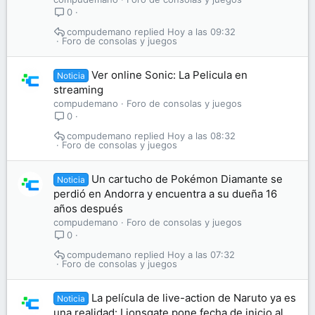
0
compudemano
Hoy a las 09:32
Foro de consolas y juegos
Ver online Sonic: La Pelicula en
Noticia
streaming
compudemano
Foro de consolas y juegos
0
compudemano
Hoy a las 08:32
Foro de consolas y juegos
Un cartucho de Pokémon Diamante se
Noticia
perdió en Andorra y encuentra a su dueña 16
años después
compudemano
Foro de consolas y juegos
0
compudemano
Hoy a las 07:32
Foro de consolas y juegos
La película de live-action de Naruto ya es
Noticia
una realidad: Lionsgate pone fecha de inicio al