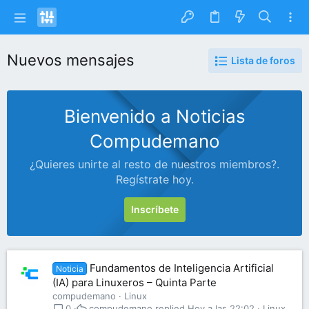
Nuevos mensajes
Lista de foros
Bienvenido a Noticias
Compudemano
¿Quieres unirte al resto de nuestros miembros?.
Regístrate hoy.
Inscríbete
Fundamentos de Inteligencia Artificial
Noticia
(IA) para Linuxeros – Quinta Parte
compudemano
Linux
compudemano
Hoy a las 22:02
Linux
0