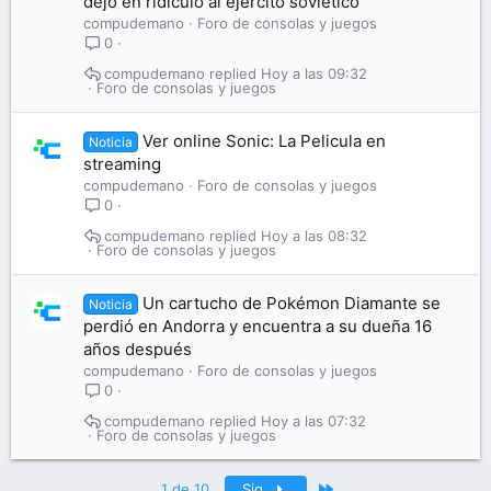
dejó en ridículo al ejército soviético
compudemano
Foro de consolas y juegos
0
compudemano
Hoy a las 09:32
Foro de consolas y juegos
Ver online Sonic: La Pelicula en
Noticia
streaming
compudemano
Foro de consolas y juegos
0
compudemano
Hoy a las 08:32
Foro de consolas y juegos
Un cartucho de Pokémon Diamante se
Noticia
perdió en Andorra y encuentra a su dueña 16
años después
compudemano
Foro de consolas y juegos
0
compudemano
Hoy a las 07:32
Foro de consolas y juegos
Último
1 de 10
Sig.