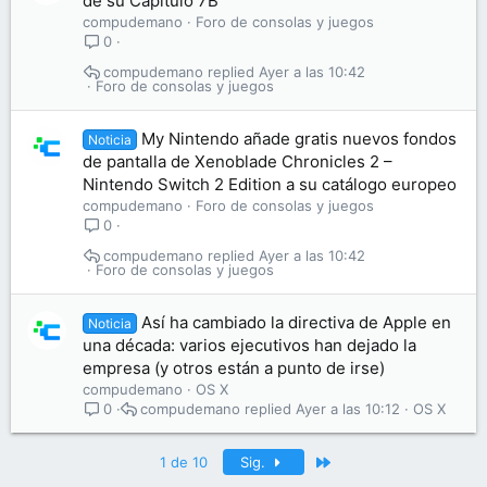
de su Capítulo 7B
compudemano
Foro de consolas y juegos
0
compudemano
Ayer a las 10:42
Foro de consolas y juegos
My Nintendo añade gratis nuevos fondos
Noticia
de pantalla de Xenoblade Chronicles 2 –
Nintendo Switch 2 Edition a su catálogo europeo
compudemano
Foro de consolas y juegos
0
compudemano
Ayer a las 10:42
Foro de consolas y juegos
Así ha cambiado la directiva de Apple en
Noticia
una década: varios ejecutivos han dejado la
empresa (y otros están a punto de irse)
compudemano
OS X
compudemano
Ayer a las 10:12
OS X
0
Último
1 de 10
Sig.