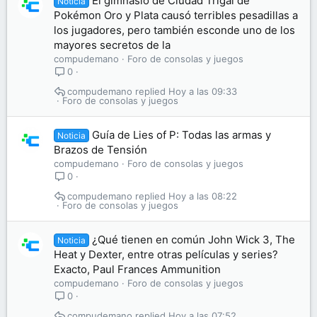
El gimnasio de Ciudad Trigal de
Noticia
Pokémon Oro y Plata causó terribles pesadillas a
los jugadores, pero también esconde uno de los
mayores secretos de la
compudemano
Foro de consolas y juegos
0
compudemano
Hoy a las 09:33
Foro de consolas y juegos
Guía de Lies of P: Todas las armas y
Noticia
Brazos de Tensión
compudemano
Foro de consolas y juegos
0
compudemano
Hoy a las 08:22
Foro de consolas y juegos
¿Qué tienen en común John Wick 3, The
Noticia
Heat y Dexter, entre otras películas y series?
Exacto, Paul Frances Ammunition
compudemano
Foro de consolas y juegos
0
compudemano
Hoy a las 07:52