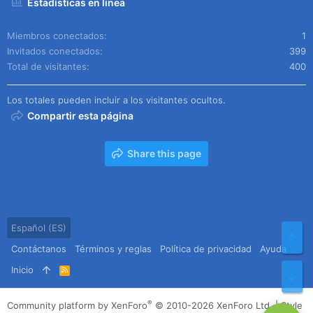
Estadísticas en línea
Miembros conectados
1
Invitados conectados
399
Total de visitantes
400
Los totales pueden incluir a los visitantes ocultos.
Compartir esta página
Share this page
Español (ES)
Arr
Contáctanos
Términos y reglas
Política de privacidad
Ayuda
Inicio
R
Pie
S
S
®
Community platform by XenForo
© 2010-2026 XenForo Ltd.
|
Style