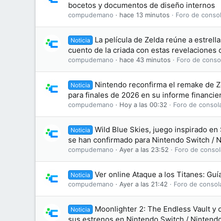
bocetos y documentos de diseño internos
compudemano
hace 13 minutos
Foro de consol
La película de Zelda reúne a estrell
Noticia
cuento de la criada con estas revelaciones 
compudemano
hace 43 minutos
Foro de conso
Nintendo reconfirma el remake de Z
Noticia
para finales de 2026 en su informe financie
compudemano
Hoy a las 00:32
Foro de consol
Wild Blue Skies, juego inspirado en 
Noticia
se han confirmado para Nintendo Switch / 
compudemano
Ayer a las 23:52
Foro de consol
Ver online Ataque a los Titanes: Gu
Noticia
compudemano
Ayer a las 21:42
Foro de consol
Moonlighter 2: The Endless Vault y 
Noticia
sus estrenos en Nintendo Switch / Nintend