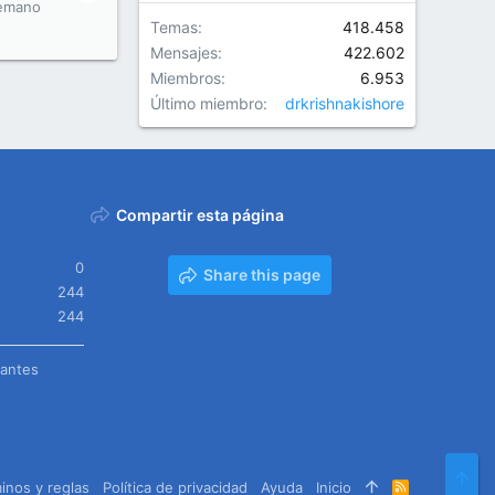
emano
Temas
418.458
Mensajes
422.602
Miembros
6.953
Último miembro
drkrishnakishore
Compartir esta página
0
Share this page
244
244
tantes
Arr
inos y reglas
Política de privacidad
Ayuda
Inicio
R