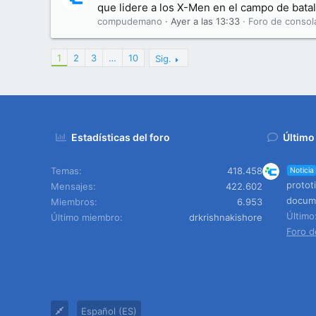
que lidere a los X-Men en el campo de batal
compudemano
Ayer a las 13:33
Foro de consol
1
2
3
…
10
Sig.
Estadísticas del foro
Último
Temas
418.458
Noticia
protot
Mensajes
422.602
docume
Miembros
6.953
Últim
Último miembro
drkrishnakishore
Foro d
Español (ES)