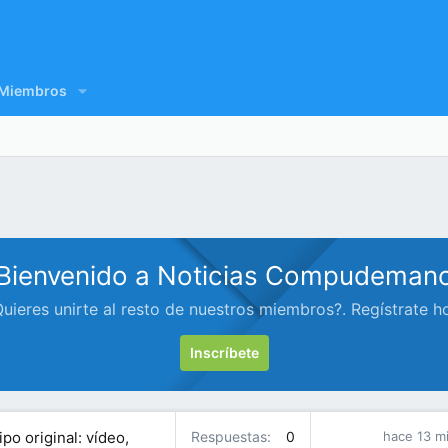
Miembros
Bienvenido a Noticias Compudeman
uieres unirte al resto de nuestros miembros?. Regístrate h
Inscríbete
o original: vídeo,
Respuestas
0
hace 13 m