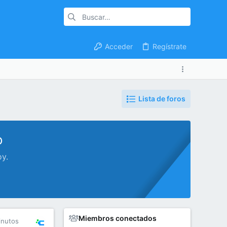
Acceder
Regístrate
Lista de foros
o
oy.
Miembros conectados
inutos