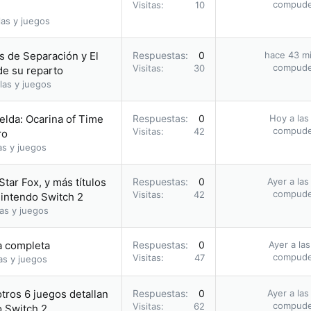
compud
Visitas
10
as y juegos
as de Separación y El
Respuestas
0
hace 43 m
compud
Visitas
30
de su reparto
las y juegos
elda: Ocarina of Time
Respuestas
0
Hoy a las
compud
Visitas
42
ro
as y juegos
Star Fox, y más títulos
Respuestas
0
Ayer a las
compud
Visitas
42
Nintendo Switch 2
as y juegos
ía completa
Respuestas
0
Ayer a la
compud
Visitas
47
as y juegos
otros 6 juegos detallan
Respuestas
0
Ayer a las
compud
Visitas
62
o Switch 2