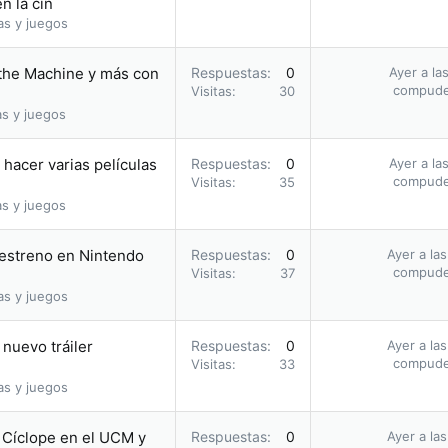
n la cin
as y juegos
 the Machine y más con
Respuestas
0
Ayer a la
compud
Visitas
30
as y juegos
hacer varias películas
Respuestas
0
Ayer a la
compud
Visitas
35
as y juegos
u estreno en Nintendo
Respuestas
0
Ayer a la
compud
Visitas
37
as y juegos
nuevo tráiler
Respuestas
0
Ayer a la
compud
Visitas
33
as y juegos
o Cíclope en el UCM y
Respuestas
0
Ayer a la