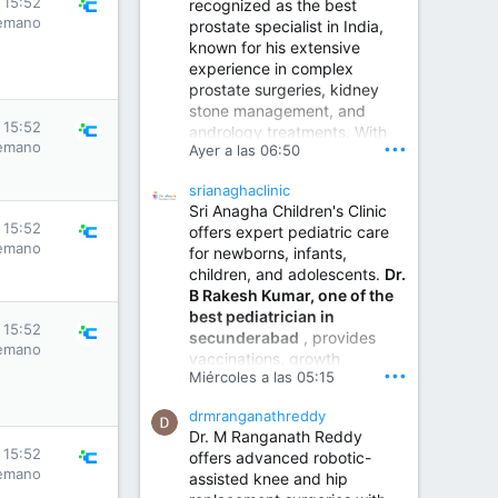
s 15:52
recognized as the best
emano
prostate specialist in India,
known for his extensive
experience in complex
prostate surgeries, kidney
stone management, and
s 15:52
andrology treatments. With
emano
•••
Ayer a las 06:50
years of surgical practice and
a strong focus on minimally
srianaghaclinic
invasive and robotic
Sri Anagha Children's Clinic
techniques.
s 15:52
offers expert pediatric care
emano
for newborns, infants,
children, and adolescents.
Dr.
Best Urologist in Vijayawada | Urology Specialist in Vijayawada
B Rakesh Kumar, one of the
Dr. A. V. Krishna Kishore,
best pediatrician in
the Best Urologist...
s 15:52
secunderabad
, provides
emano
vaccinations, growth
www.drkrishnakishore.com
•••
Miércoles a las 05:15
monitoring, newborn care,
treatment for childhood
drmranganathreddy
illnesses, nutrition guidance,
Dr. M Ranganath Reddy
and preventive healthcare in
s 15:52
offers advanced robotic-
a child-friendly environment.
emano
assisted knee and hip