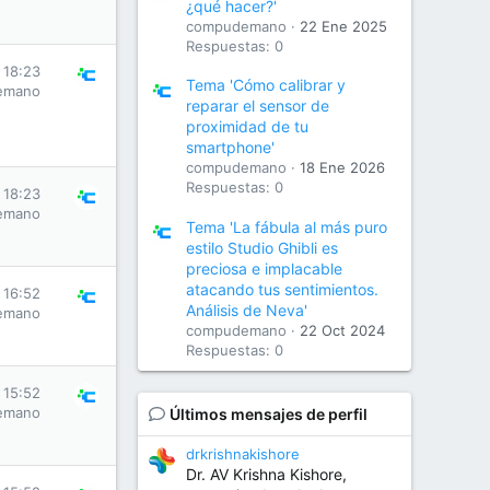
¿qué hacer?'
compudemano
22 Ene 2025
Respuestas: 0
s 18:23
Tema 'Cómo calibrar y
emano
reparar el sensor de
proximidad de tu
smartphone'
compudemano
18 Ene 2026
Respuestas: 0
s 18:23
emano
Tema 'La fábula al más puro
estilo Studio Ghibli es
preciosa e implacable
atacando tus sentimientos.
s 16:52
Análisis de Neva'
emano
compudemano
22 Oct 2024
Respuestas: 0
s 15:52
emano
Últimos mensajes de perfil
drkrishnakishore
Dr. AV Krishna Kishore,