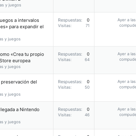
as y juegos
uegos a intervalos
Respuestas
0
Ayer a la
compud
Visitas
71
les» para expandir el
as y juegos
romo «Crea tu propio
Respuestas
0
Ayer a la
compud
Visitas
64
 Store europea
as y juegos
a preservación del
Respuestas
0
Ayer a la
compud
Visitas
50
as y juegos
 llegada a Nintendo
Respuestas
0
Ayer a la
compud
Visitas
46
as y juegos