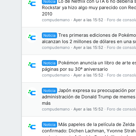
Lo de Netflix con GTA 6 no debería
Noticia
Rockstar ya hizo algo muy parecido con R
2010
compudemano
Ayer a las 15:52
Foro de consol
Tres primeras ediciones de Pokémon
Noticia
alcanzan los 2 millones de dólares en una 
compudemano
Ayer a las 15:52
Foro de consol
Pokémon anuncia un libro de arte es
Noticia
páginas por su 30º aniversario
compudemano
Ayer a las 15:52
Foro de consol
Japón expresa su preocupación por 
Noticia
administración de Donald Trump de memes
más
compudemano
Ayer a las 15:52
Foro de consol
Más papeles de la película de Zelda
Noticia
confirmado: Dichen Lachman, Yvonne Straho