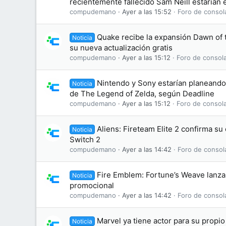
recientemente fallecido Sam Neill estarían e
compudemano
Ayer a las 15:52
Foro de consol
Quake recibe la expansión Dawn of
Noticia
su nueva actualización gratis
compudemano
Ayer a las 15:12
Foro de consol
Nintendo y Sony estarían planeando 
Noticia
de The Legend of Zelda, según Deadline
compudemano
Ayer a las 15:12
Foro de consol
Aliens: Fireteam Elite 2 confirma s
Noticia
Switch 2
compudemano
Ayer a las 14:42
Foro de consol
Fire Emblem: Fortune’s Weave lanza 
Noticia
promocional
compudemano
Ayer a las 14:42
Foro de consol
Marvel ya tiene actor para su propi
Noticia