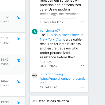
replacement surgeries with
precision and personalized
Children Hospital in Secunderabad | Best Pediatrician in Hyderabad | Neonatologist in Medchal
care. Using modern
Our pediatrician and
technology, the treatment
Neonatologist team at...
s 15:12
ensures accurate implant
www.srianaghaclinic.com
emano
•••
Lunes a las 07:23
placement, reduced pain,
quicker recovery, and
bunchmario77
improved joint function,
B
The
Turkish Airlines Office in
helping patients return to an
s 15:12
New York City
is a valuable
active and comfortable
emano
resource for both business
lifestyle.
and leisure travelers who
prefer personalized
assistance before their
Orthopedic Surgeon in Kondapur | Best Orthopedic Doctor in Kondapur | Dr. M. Ranganath Reddy
s 14:42
journey.
Consult Dr. M. Ranganath
emano
•••
31 Jul 2026
Reddy, the best...
nuoichonhuong
www.drranganathreddy.co
https://nuoichonhuong.com/b
m
s 14:42
log/
emano
•••
29 Jul 2026
Estadísticas del foro
s 13:33