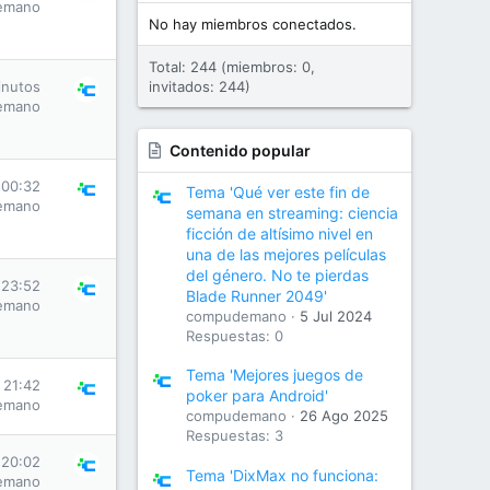
emano
No hay miembros conectados.
Total: 244 (miembros: 0,
inutos
invitados: 244)
emano
Contenido popular
 00:32
Tema 'Qué ver este fin de
emano
semana en streaming: ciencia
ficción de altísimo nivel en
una de las mejores películas
del género. No te pierdas
 23:52
Blade Runner 2049'
emano
compudemano
5 Jul 2024
Respuestas: 0
Tema 'Mejores juegos de
s 21:42
poker para Android'
emano
compudemano
26 Ago 2025
Respuestas: 3
 20:02
Tema 'DixMax no funciona:
emano