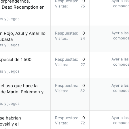
 sorprendernos.
Respuestas
0
Ayer a la
compud
Visitas
75
ed Dead Redemption en
as y juegos
 Rojo, Azul y Amarillo
Respuestas
0
Ayer a la
compud
Visitas
24
subasta
as y juegos
pecial de 1.500
Respuestas
0
Ayer a la
compud
Visitas
27
as y juegos
el uso que hace la
Respuestas
0
Ayer a la
compud
Visitas
82
 de Mario, Pokémon y
as y juegos
 se habrían
Respuestas
0
Ayer a la
compud
Visitas
72
vski y el