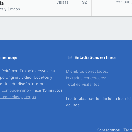
compud
Visitas
92
la
as y juegos
 mensaje
Estadísticas en línea
Pokémon Pokopia desvela su
Miembros conectados
ipo original: vídeo, bocetos y
Invitados conectados
ntos de diseño internos
Total de visitantes
o: compudemano
hace 13 minutos
e consolas y juegos
Los totales pueden incluir a los visi
ocultos.
Contáctanos
Térm