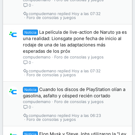
0
compudemano
Hoy a las 07:32
Foro de consolas y juegos
La película de live-action de Naruto ya es
Noticia
una realidad: Lionsgate pone fecha de inicio al
rodaje de una de las adaptaciones más
esperadas de los próx
compudemano
Foro de consolas y juegos
0
compudemano
Hoy a las 07:32
Foro de consolas y juegos
Cuando los discos de PlayStation olían a
Noticia
gasolina, asfalto y césped recién cortado
compudemano
Foro de consolas y juegos
0
compudemano
Hoy a las 06:23
Foro de consolas y juegos
Elon Musk y Steve Jobs utilizaron la "Ley
Noticia