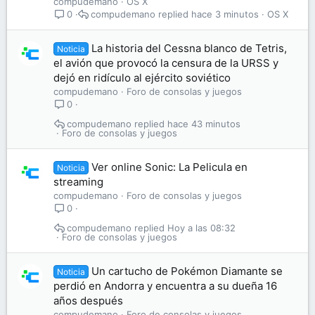
compudemano
OS X
compudemano
hace 3 minutos
OS X
0
La historia del Cessna blanco de Tetris,
Noticia
el avión que provocó la censura de la URSS y
dejó en ridículo al ejército soviético
compudemano
Foro de consolas y juegos
0
compudemano
hace 43 minutos
Foro de consolas y juegos
Ver online Sonic: La Pelicula en
Noticia
streaming
compudemano
Foro de consolas y juegos
0
compudemano
Hoy a las 08:32
Foro de consolas y juegos
Un cartucho de Pokémon Diamante se
Noticia
perdió en Andorra y encuentra a su dueña 16
años después
compudemano
Foro de consolas y juegos