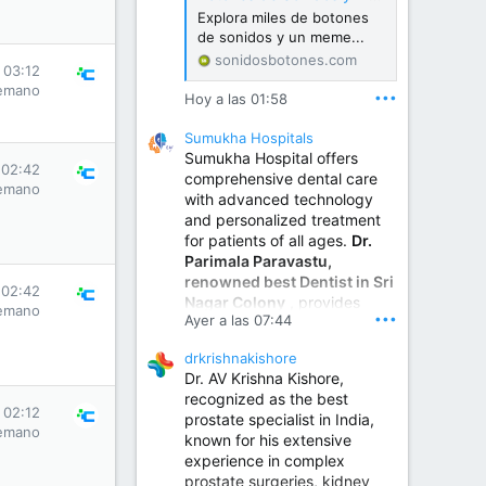
Explora miles de botones
de sonidos y un meme...
sonidosbotones.com
 03:12
emano
•••
Hoy a las 01:58
Sumukha Hospitals
Sumukha Hospital offers
 02:42
comprehensive dental care
emano
with advanced technology
and personalized treatment
for patients of all ages.
Dr.
Parimala Paravastu,
renowned best Dentist in Sri
 02:42
Nagar Colony
, provides
emano
•••
Ayer a las 07:44
expert care for tooth pain,
gum disease, root canal
drkrishnakishore
treatment, dental implants,
Dr. AV Krishna Kishore,
smile designing, cosmetic
recognized as the best
dentistry.
 02:12
prostate specialist in India,
emano
known for his extensive
experience in complex
Sumukha Hospital | Ear, Nose & Throat, Dental & Maxillofacial Surgery Center
prostate surgeries, kidney