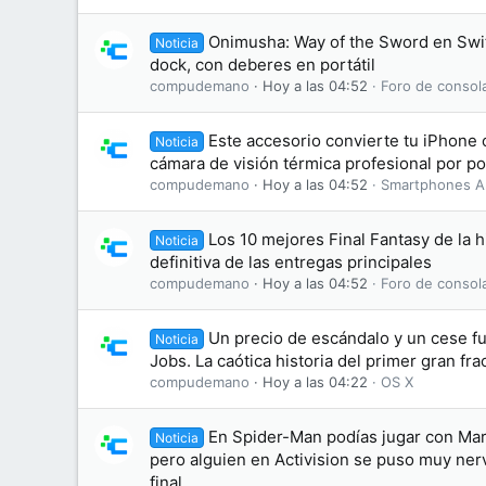
Onimusha: Way of the Sword en Swit
Noticia
dock, con deberes en portátil
compudemano
Hoy a las 04:52
Foro de consol
Este accesorio convierte tu iPhone
Noticia
cámara de visión térmica profesional por p
compudemano
Hoy a las 04:52
Smartphones A
Los 10 mejores Final Fantasy de la hi
Noticia
definitiva de las entregas principales
compudemano
Hoy a las 04:52
Foro de consol
Un precio de escándalo y un cese f
Noticia
Jobs. La caótica historia del primer gran fr
compudemano
Hoy a las 04:22
OS X
En Spider-Man podías jugar con Mar
Noticia
pero alguien en Activision se puso muy nerv
final