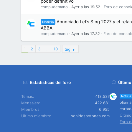
poder definitivo
compudemano
Ayer a las 19:52
Foro de consol
Anunciado Let’s Sing 2027 y el rela
Noticia
ABBA
compudemano
Ayer a las 17:32
Foro de consol
1
2
3
…
10
Sig.
Estadísticas del foro
Último
Temas
418.537
Noticia
olían 
Mensajes
422.681
cortad
Miembros
6.955
Últim
Último miembro
sonidosbotones.com
Foro d