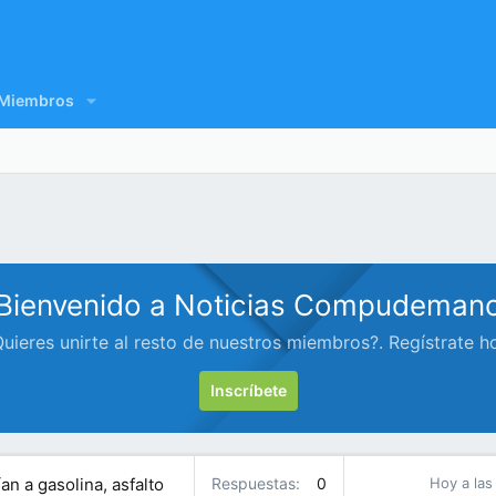
Miembros
Bienvenido a Noticias Compudeman
uieres unirte al resto de nuestros miembros?. Regístrate h
Inscríbete
an a gasolina, asfalto
Respuestas
0
Hoy a las