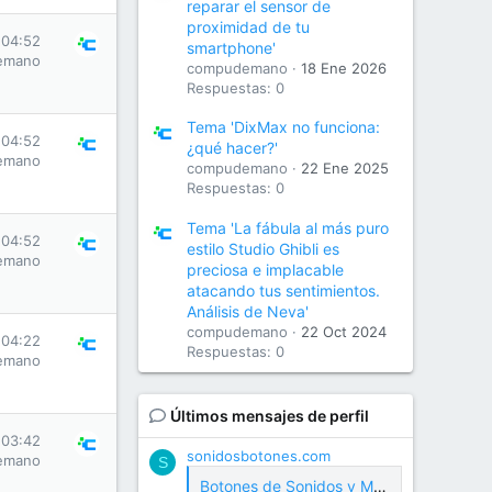
reparar el sensor de
proximidad de tu
 04:52
smartphone'
emano
compudemano
18 Ene 2026
Respuestas: 0
Tema 'DixMax no funciona:
 04:52
¿qué hacer?'
emano
compudemano
22 Ene 2025
Respuestas: 0
Tema 'La fábula al más puro
 04:52
estilo Studio Ghibli es
emano
preciosa e implacable
atacando tus sentimientos.
Análisis de Neva'
compudemano
22 Oct 2024
 04:22
Respuestas: 0
emano
Últimos mensajes de perfil
 03:42
sonidosbotones.com
emano
S
Botones de Sonidos y Meme Soundboard Gratis