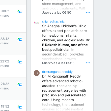
stone management, and
www.sumukhahospitals.co
andrology treatments. With
m
 01:02
•••
Jueves a las 06:50
years of surgical practice and
emano
a strong focus on minimally
srianaghaclinic
invasive and robotic
Sri Anagha Children's Clinic
techniques.
offers expert pediatric care
for newborns, infants,
 23:42
children, and adolescents.
Dr.
Best Urologist in Vijayawada | Urology Specialist in Vijayawada
emano
B Rakesh Kumar, one of the
Dr. A. V. Krishna Kishore,
best pediatrician in
the Best Urologist...
secunderabad
, provides
vaccinations, growth
www.drkrishnakishore.com
 22:02
•••
Miércoles a las 05:15
monitoring, newborn care,
emano
treatment for childhood
drmranganathreddy
illnesses, nutrition guidance,
Dr. M Ranganath Reddy
and preventive healthcare in
offers advanced robotic-
a child-friendly environment.
s 21:32
assisted knee and hip
emano
replacement surgeries with
precision and personalized
Children Hospital in Secunderabad | Best Pediatrician in Hyderabad | Neonatologist in Medchal
care. Using modern
Our pediatrician and
technology, the treatment
Neonatologist team at...
s 19:52
ensures accurate implant
www.srianaghaclinic.com
emano