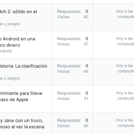
ch 2: sólido en el
Respuestas
0
Hoy a las
compud
Visitas
40
as y juegos
 o Android en una
Respuestas
0
Hoy a las
compud
Visitas
27
oco dinero
ndroid
storia: La clasificación
Respuestas
0
Hoy a las
compud
Visitas
46
as y juegos
ulminante para Steve
Respuestas
0
Hoy a las
compud
Visitas
51
acaso de Apple
y Jane con un truco,
Respuestas
0
Hoy a las
compud
Visitas
45
ioso al ver la escena