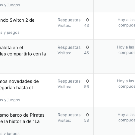
as y juegos
endo Switch 2 de
Respuestas
0
Hoy a las
compud
Visitas
43
s y juegos
aleta en el
Respuestas
0
Hoy a las
compud
Visitas
45
des compartirlo con la
íamos novedades de
Respuestas
0
Hoy a las
compud
Visitas
56
egarían hasta el
as y juegos
ismo barco de Piratas
Respuestas
0
Hoy a las
compud
Visitas
58
 la historia de "La
s y juegos