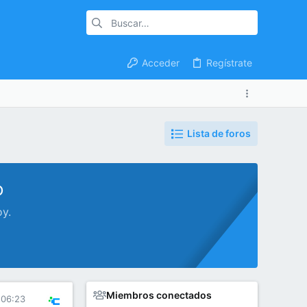
Acceder
Regístrate
Lista de foros
o
oy.
Miembros conectados
 06:23