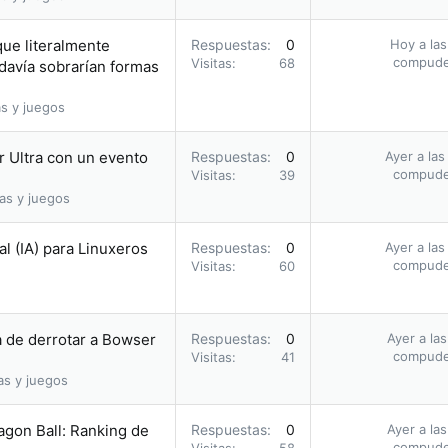
que literalmente
Respuestas
0
Hoy a las
compud
Visitas
68
davía sobrarían formas
s y juegos
r Ultra con un evento
Respuestas
0
Ayer a las
compud
Visitas
39
as y juegos
al (IA) para Linuxeros
Respuestas
0
Ayer a las
compud
Visitas
60
a de derrotar a Bowser
Respuestas
0
Ayer a la
compud
Visitas
41
as y juegos
agon Ball: Ranking de
Respuestas
0
Ayer a la
compud