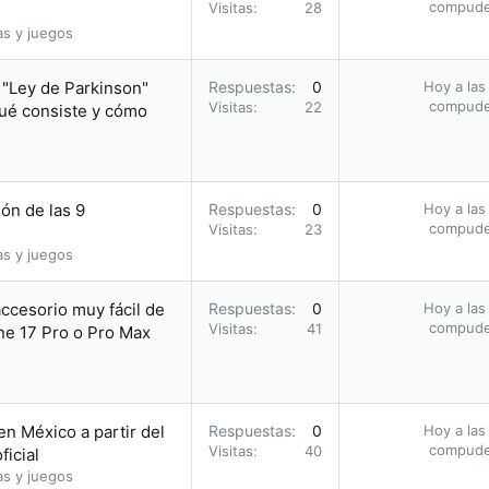
compud
Visitas
28
as y juegos
a "Ley de Parkinson"
Respuestas
0
Hoy a las
compud
Visitas
22
qué consiste y cómo
ón de las 9
Respuestas
0
Hoy a las
compud
Visitas
23
as y juegos
accesorio muy fácil de
Respuestas
0
Hoy a las
compud
Visitas
41
one 17 Pro o Pro Max
en México a partir del
Respuestas
0
Hoy a las
compud
Visitas
40
ficial
as y juegos