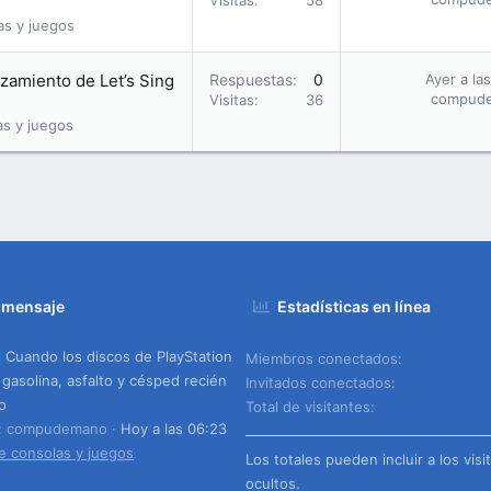
Visitas
58
as y juegos
nzamiento de Let’s Sing
Respuestas
0
Ayer a la
compud
Visitas
36
as y juegos
 mensaje
Estadísticas en línea
Cuando los discos de PlayStation
Miembros conectados
a gasolina, asfalto y césped recién
Invitados conectados
o
Total de visitantes
o: compudemano
Hoy a las 06:23
e consolas y juegos
Los totales pueden incluir a los visi
ocultos.