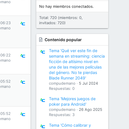
emano
No hay miembros conectados.
Total: 720 (miembros: 0,
 06:23
invitados: 720)
emano
Contenido popular
Tema 'Qué ver este fin de
 06:22
semana en streaming: ciencia
emano
ficción de altísimo nivel en
una de las mejores películas
del género. No te pierdas
Blade Runner 2049'
 05:52
compudemano
5 Jul 2024
emano
Respuestas: 0
Tema 'Mejores juegos de
poker para Android'
compudemano
26 Ago 2025
 05:52
Respuestas: 3
emano
Tema 'Cómo calibrar y