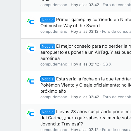
compudemano
Hoy a las 03:42
Foro de consol
Primer gameplay corriendo en Nint
Noticia
Onimusha: Way of the Sword
compudemano
Hoy a las 03:12
Foro de consola
El mejor consejo para no perder la m
Noticia
aeropuerto es ponerle un AirTag. Y así pue
aerolínea
compudemano
Hoy a las 02:42
OS X
Esta sería la fecha en la que tendr
Noticia
Pokémon Viento y Oleaje oficialmente: no ll
próximo año
compudemano
Hoy a las 02:42
Foro de consol
Llevas 23 años suspirando por el m
Noticia
del Caribe, ¿pero qué sabes realmente sobre
Jovencita Traviesa"?
compudemano
Hoy a las 02:12
Foro de consola