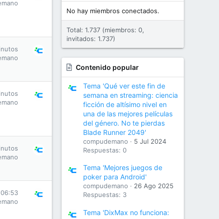
emano
No hay miembros conectados.
Total: 1.737 (miembros: 0,
invitados: 1.737)
inutos
emano
Contenido popular
Tema 'Qué ver este fin de
inutos
semana en streaming: ciencia
emano
ficción de altísimo nivel en
una de las mejores películas
del género. No te pierdas
Blade Runner 2049'
compudemano
5 Jul 2024
inutos
Respuestas: 0
emano
Tema 'Mejores juegos de
poker para Android'
compudemano
26 Ago 2025
 06:53
Respuestas: 3
emano
Tema 'DixMax no funciona: