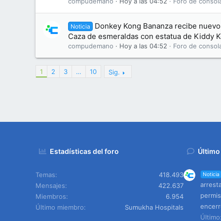
compudemano
Hoy a las 04:52
Foro de consol
Donkey Kong Bananza recibe nuevo
Noticia
Caza de esmeraldas con estatua de Kiddy 
compudemano
Hoy a las 04:52
Foro de consol
1
2
3
…
10
Sig.
Estadísticas del foro
Último
Temas
418.493
Noticia
arrest
Mensajes
422.637
permis
Miembros
6.954
encerr
Último miembro
Sumukha Hospitals
Últim