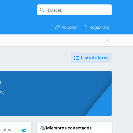
Acceder
Regístrate
Lista de foros
o
oy.
Miembros conectados
inutos