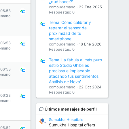
¿qué hacer?'
compudemano
22 Ene 2025
 06:53
Respuestas: 0
emano
Tema 'Cómo calibrar y
reparar el sensor de
proximidad de tu
smartphone'
 06:53
compudemano
18 Ene 2026
emano
Respuestas: 0
Tema 'La fábula al más puro
estilo Studio Ghibli es
 06:53
preciosa e implacable
emano
atacando tus sentimientos.
Análisis de Neva'
compudemano
22 Oct 2024
Respuestas: 0
 06:23
emano
Últimos mensajes de perfil
Sumukha Hospitals
Sumukha Hospital offers
 05:52