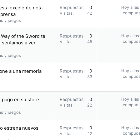
 esta excelente nota
Respuestas
0
Hoy a las
compud
Visitas
42
 prensa
as y juegos
 Way of the Sword te
Respuestas
0
Hoy a las
compud
Visitas
45
s sentamos a ver
as y juegos
hone a una memoria
Respuestas
0
Hoy a las
compud
Visitas
33
 pago en su store
Respuestas
0
Hoy a las
compud
Visitas
22
as y juegos
ño estrena nuevos
Respuestas
0
Hoy a las
compud
Visitas
12