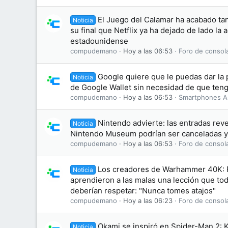
El Juego del Calamar ha acabado tan
Noticia
su final que Netflix ya ha dejado de lado la 
estadounidense
compudemano
Hoy a las 06:53
Foro de consol
Google quiere que le puedas dar la p
Noticia
de Google Wallet sin necesidad de que teng
compudemano
Hoy a las 06:53
Smartphones A
Nintendo advierte: las entradas rev
Noticia
Nintendo Museum podrían ser canceladas y
compudemano
Hoy a las 06:53
Foro de consol
Los creadores de Warhammer 40K: 
Noticia
aprendieron a las malas una lección que tod
deberían respetar: "Nunca tomes atajos"
compudemano
Hoy a las 06:23
Foro de consol
Okami se inspiró en Spider-Man 2: 
Noticia