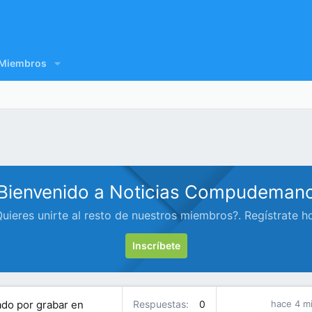
Miembros
Bienvenido a Noticias Compudeman
uieres unirte al resto de nuestros miembros?. Regístrate h
Inscríbete
tado por grabar en
Respuestas
0
hace 4 m