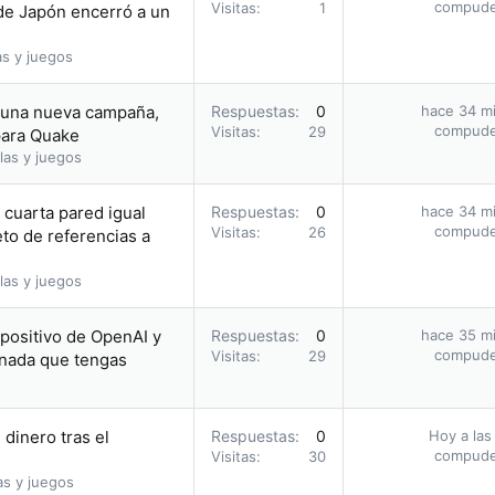
compud
Visitas
1
 de Japón encerró a un
as y juegos
a una nueva campaña,
Respuestas
0
hace 34 m
compud
Visitas
29
para Quake
las y juegos
cuarta pared igual
Respuestas
0
hace 34 m
compud
Visitas
26
eto de referencias a
las y juegos
positivo de OpenAI y
Respuestas
0
hace 35 m
compud
Visitas
29
 nada que tengas
dinero tras el
Respuestas
0
Hoy a las
compud
Visitas
30
as y juegos