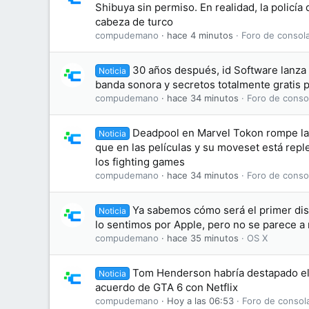
Shibuya sin permiso. En realidad, la policía
cabeza de turco
compudemano
hace 4 minutos
Foro de consol
30 años después, id Software lanz
Noticia
banda sonora y secretos totalmente gratis 
compudemano
hace 34 minutos
Foro de conso
Deadpool en Marvel Tokon rompe la 
Noticia
que en las películas y su moveset está repl
los fighting games
compudemano
hace 34 minutos
Foro de conso
Ya sabemos cómo será el primer dis
Noticia
lo sentimos por Apple, pero no se parece a
compudemano
hace 35 minutos
OS X
Tom Henderson habría destapado el 
Noticia
acuerdo de GTA 6 con Netflix
compudemano
Hoy a las 06:53
Foro de consol