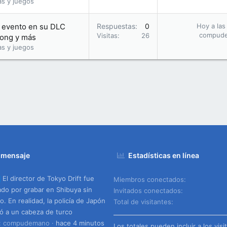
as y juegos
 evento en su DLC
Respuestas
0
Hoy a las
compud
Visitas
26
Kong y más
as y juegos
 mensaje
Estadísticas en línea
El director de Tokyo Drift fue
Miembros conectados
ado por grabar en Shibuya sin
Invitados conectados
o. En realidad, la policía de Japón
Total de visitantes
ó a un cabeza de turco
o: compudemano
hace 4 minutos
Los totales pueden incluir a los visi