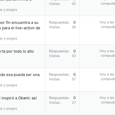
compud
Visitas
33
as y juegos
por fin encuentra a su
Respuestas
0
Hoy a las
compud
Visitas
39
 para el live-action de
as y juegos
rta por todo lo alto
Respuestas
0
Hoy a las
compud
Visitas
33
izás esa pueda ser una
Respuestas
0
Hoy a las
compud
Visitas
57
as y juegos
inspiró a Okami: así
Respuestas
0
Hoy a las
compud
Visitas
27
as y juegos