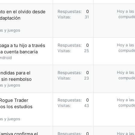
to en el olvido desde
Respuestas
0
Hoy a las
compud
Visitas
31
adaptación
as y juegos
aga a tu hijo a través
Respuestas
0
Hoy a las
compud
Visitas
25
a cuenta bancaria
ndroid
endidas para el
Respuestas
0
Hoy a las
compud
Visitas
23
 sin reembolso
as y juegos
Rogue Trader
Respuestas
0
Hoy a las
compud
Visitas
43
os los estudios
as y juegos
Kamiya confirma el
Respuestas
0
Hoy a las