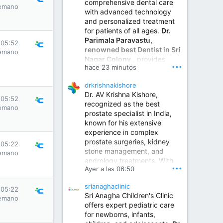
comprehensive dental care
emano
with advanced technology
and personalized treatment
for patients of all ages.
Dr.
Parimala Paravastu,
 05:52
renowned best Dentist in Sri
emano
Nagar Colony
, provides
•••
hace 23 minutos
expert care for tooth pain,
gum disease, root canal
drkrishnakishore
treatment, dental implants,
Dr. AV Krishna Kishore,
smile designing, cosmetic
 05:52
recognized as the best
dentistry.
emano
prostate specialist in India,
known for his extensive
experience in complex
Sumukha Hospital | Ear, Nose & Throat, Dental & Maxillofacial Surgery Center
prostate surgeries, kidney
 05:22
stone management, and
www.sumukhahospitals.co
emano
andrology treatments. With
m
•••
Ayer a las 06:50
years of surgical practice and
a strong focus on minimally
srianaghaclinic
invasive and robotic
 05:22
Sri Anagha Children's Clinic
techniques.
emano
offers expert pediatric care
for newborns, infants,