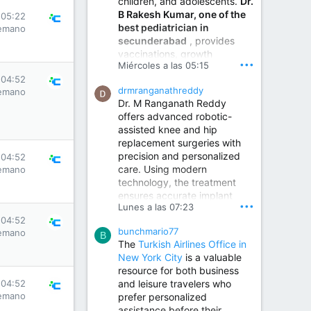
children, and adolescents.
Dr.
Best Urologist in Vijayawada | Urology Specialist in Vijayawada
B Rakesh Kumar, one of the
 05:22
Dr. A. V. Krishna Kishore,
best pediatrician in
emano
the Best Urologist...
secunderabad
, provides
vaccinations, growth
www.drkrishnakishore.com
•••
Miércoles a las 05:15
monitoring, newborn care,
 04:52
treatment for childhood
drmranganathreddy
emano
illnesses, nutrition guidance,
Dr. M Ranganath Reddy
and preventive healthcare in
offers advanced robotic-
a child-friendly environment.
assisted knee and hip
replacement surgeries with
precision and personalized
Children Hospital in Secunderabad | Best Pediatrician in Hyderabad | Neonatologist in Medchal
 04:52
care. Using modern
emano
Our pediatrician and
technology, the treatment
Neonatologist team at...
ensures accurate implant
www.srianaghaclinic.com
•••
Lunes a las 07:23
placement, reduced pain,
 04:52
quicker recovery, and
bunchmario77
emano
improved joint function,
B
The
Turkish Airlines Office in
helping patients return to an
New York City
is a valuable
active and comfortable
resource for both business
lifestyle.
and leisure travelers who
 04:52
emano
prefer personalized
assistance before their