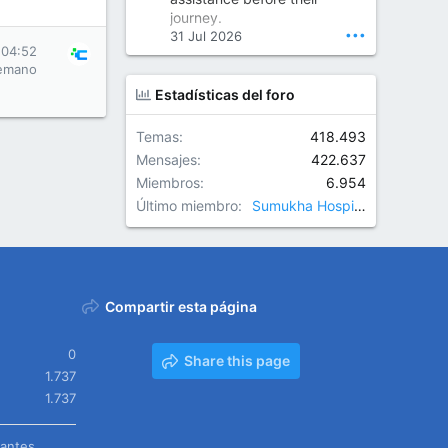
Orthopedic Surgeon in Kondapur | Best Orthopedic Doctor in Kondapur | Dr. M. Ranganath Reddy
journey.
Consult Dr. M. Ranganath
•••
31 Jul 2026
Reddy, the best...
 04:52
emano
www.drranganathreddy.co
Estadísticas del foro
m
Temas
418.493
Mensajes
422.637
Miembros
6.954
Último miembro
Sumukha Hospitals
Compartir esta página
0
Share this page
1.737
1.737
tantes