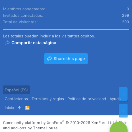
Miembros conectados
0
Invitados conectados
299
Total de visitantes
299
Los totales pueden incluir a los visitantes ocultos.
Compartir esta página
Share this page
Español (ES)
Arr
Contáctanos
Términos y reglas
Política de privacidad
Ayuda
Inicio
R
Pie
S
S
®
Community platform by XenForo
© 2010-2026 XenForo Ltd.
|
Style
and add-ons by ThemeHouse