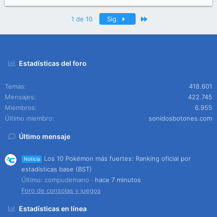
Último
1 de 10
Sig.
Estadísticas del foro
Temas
418.601
Mensajes
422.745
Miembros
6.955
Último miembro
sonidosbotones.com
Último mensaje
Los 10 Pokémon más fuertes: Ranking oficial por
Noticia
estadísticas base (BST)
Último: compudemano
hace 7 minutos
Foro de consolas y juegos
Estadísticas en línea