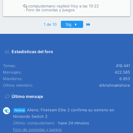
compudemano
Hoy a las 10:22
Foro de consolas y juegos
Último
1 de 10
Sig.
Estadísticas del foro
Temas
418.441
Mensajes
422.585
Miembros
6.953
Último miembro
drkrishnakishore
Último mensaje
Aliens: Fireteam Elite 2 confirma su estreno en
Noticia
Nintendo Switch 2
Último: compudemano
hace 24 minutos
Foro de consolas y juegos