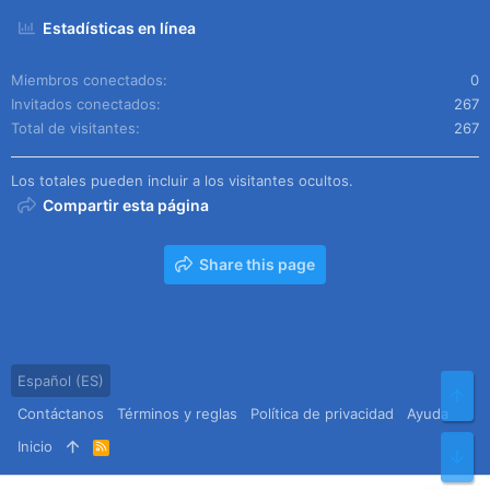
Estadísticas en línea
Miembros conectados
0
Invitados conectados
267
Total de visitantes
267
Los totales pueden incluir a los visitantes ocultos.
Compartir esta página
Share this page
Español (ES)
Arr
Contáctanos
Términos y reglas
Política de privacidad
Ayuda
Inicio
R
Pie
S
S