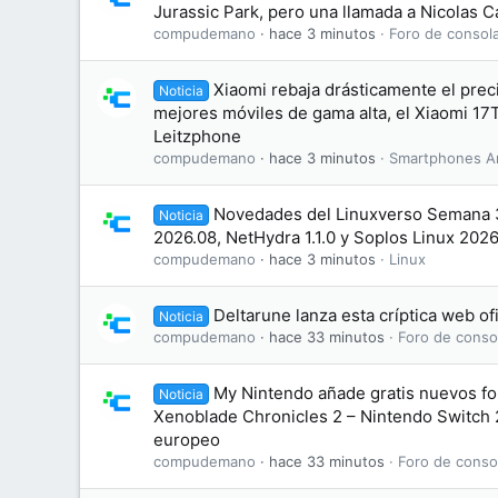
Jurassic Park, pero una llamada a Nicolas 
compudemano
hace 3 minutos
Foro de consol
Xiaomi rebaja drásticamente el prec
Noticia
mejores móviles de gama alta, el Xiaomi 17T
Leitzphone
compudemano
hace 3 minutos
Smartphones A
Novedades del Linuxverso Semana
Noticia
2026.08, NetHydra 1.1.0 y Soplos Linux 202
compudemano
hace 3 minutos
Linux
Deltarune lanza esta críptica web of
Noticia
compudemano
hace 33 minutos
Foro de conso
My Nintendo añade gratis nuevos fo
Noticia
Xenoblade Chronicles 2 – Nintendo Switch 2
europeo
compudemano
hace 33 minutos
Foro de conso