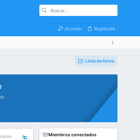
Acceder
Regístrate
Lista de foros
o
oy.
Miembros conectados
inutos