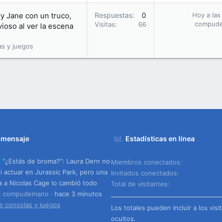
y Jane con un truco,
Respuestas
0
Hoy a las
compud
Visitas
66
ioso al ver la escena
as y juegos
 mensaje
Estadísticas en línea
"¿Estás de broma?": Laura Dern no
Miembros conectados
si actuar en Jurassic Park, pero una
Invitados conectados
a a Nicolas Cage lo cambió todo
Total de visitantes
o: compudemano
hace 3 minutos
e consolas y juegos
Los totales pueden incluir a los visi
ocultos.