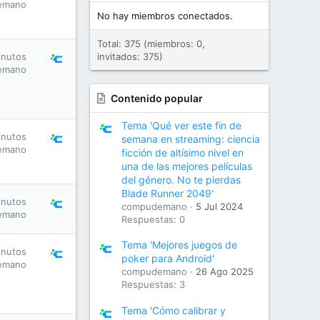
emano
No hay miembros conectados.
Total: 375 (miembros: 0,
inutos
invitados: 375)
emano
Contenido popular
Tema 'Qué ver este fin de
inutos
semana en streaming: ciencia
emano
ficción de altísimo nivel en
una de las mejores películas
del género. No te pierdas
Blade Runner 2049'
inutos
compudemano
5 Jul 2024
emano
Respuestas: 0
Tema 'Mejores juegos de
inutos
poker para Android'
emano
compudemano
26 Ago 2025
Respuestas: 3
Tema 'Cómo calibrar y