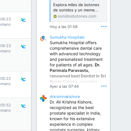
Explora miles de botones
de sonidos y un meme...
sonidosbotones.com
 06:23
emano
•••
Hoy a las 01:58
Sumukha Hospitals
Sumukha Hospital offers
 06:23
comprehensive dental care
emano
with advanced technology
and personalized treatment
for patients of all ages.
Dr.
Parimala Paravastu,
renowned best Dentist in Sri
 06:22
Nagar Colony
, provides
emano
•••
Ayer a las 07:44
expert care for tooth pain,
gum disease, root canal
drkrishnakishore
treatment, dental implants,
Dr. AV Krishna Kishore,
smile designing, cosmetic
 05:52
recognized as the best
dentistry.
emano
prostate specialist in India,
known for his extensive
experience in complex
Sumukha Hospital | Ear, Nose & Throat, Dental & Maxillofacial Surgery Center
prostate surgeries, kidney