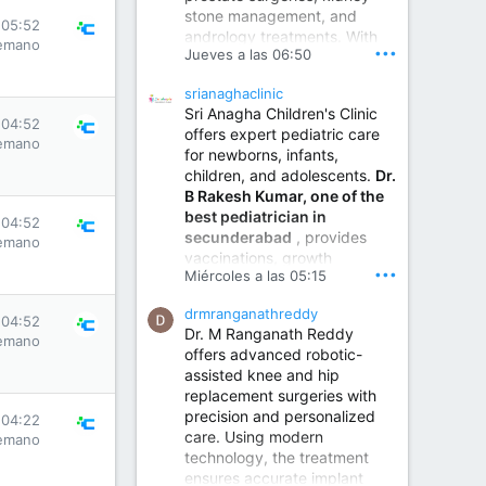
stone management, and
www.sumukhahospitals.co
 05:52
andrology treatments. With
m
emano
•••
Jueves a las 06:50
years of surgical practice and
a strong focus on minimally
srianaghaclinic
invasive and robotic
Sri Anagha Children's Clinic
techniques.
 04:52
offers expert pediatric care
emano
for newborns, infants,
children, and adolescents.
Dr.
Best Urologist in Vijayawada | Urology Specialist in Vijayawada
B Rakesh Kumar, one of the
Dr. A. V. Krishna Kishore,
best pediatrician in
the Best Urologist...
 04:52
secunderabad
, provides
emano
vaccinations, growth
www.drkrishnakishore.com
•••
Miércoles a las 05:15
monitoring, newborn care,
treatment for childhood
drmranganathreddy
illnesses, nutrition guidance,
 04:52
Dr. M Ranganath Reddy
and preventive healthcare in
emano
offers advanced robotic-
a child-friendly environment.
assisted knee and hip
replacement surgeries with
precision and personalized
Children Hospital in Secunderabad | Best Pediatrician in Hyderabad | Neonatologist in Medchal
 04:22
care. Using modern
emano
Our pediatrician and
technology, the treatment
Neonatologist team at...
ensures accurate implant
www.srianaghaclinic.com