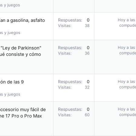
as y juegos
an a gasolina, asfalto
Respuestas
0
Hoy a las
compud
Visitas
38
as y juegos
a "Ley de Parkinson"
Respuestas
0
Hoy a las
compud
Visitas
36
qué consiste y cómo
ón de las 9
Respuestas
0
Hoy a las
compud
Visitas
32
as y juegos
accesorio muy fácil de
Respuestas
0
Hoy a las
compud
Visitas
60
one 17 Pro o Pro Max