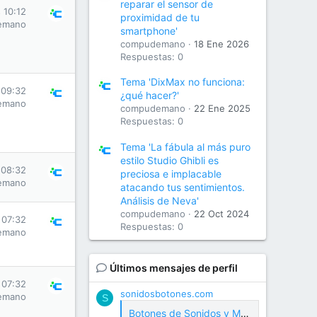
reparar el sensor de
 10:12
proximidad de tu
emano
smartphone'
compudemano
18 Ene 2026
Respuestas: 0
Tema 'DixMax no funciona:
 09:32
¿qué hacer?'
emano
compudemano
22 Ene 2025
Respuestas: 0
Tema 'La fábula al más puro
estilo Studio Ghibli es
 08:32
preciosa e implacable
emano
atacando tus sentimientos.
Análisis de Neva'
compudemano
22 Oct 2024
 07:32
Respuestas: 0
emano
Últimos mensajes de perfil
 07:32
sonidosbotones.com
emano
S
Botones de Sonidos y Meme Soundboard Gratis