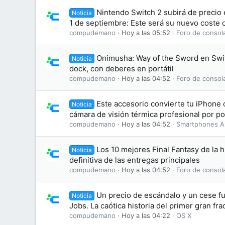
Nintendo Switch 2 subirá de precio 
Noticia
1 de septiembre: Este será su nuevo coste o
compudemano
Hoy a las 05:52
Foro de consol
Onimusha: Way of the Sword en Swit
Noticia
dock, con deberes en portátil
compudemano
Hoy a las 04:52
Foro de consol
Este accesorio convierte tu iPhone
Noticia
cámara de visión térmica profesional por p
compudemano
Hoy a las 04:52
Smartphones A
Los 10 mejores Final Fantasy de la hi
Noticia
definitiva de las entregas principales
compudemano
Hoy a las 04:52
Foro de consol
Un precio de escándalo y un cese f
Noticia
Jobs. La caótica historia del primer gran fr
compudemano
Hoy a las 04:22
OS X