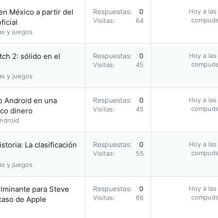
en México a partir del
Respuestas
0
Hoy a las
compud
Visitas
64
ficial
as y juegos
ch 2: sólido en el
Respuestas
0
Hoy a las
compud
Visitas
45
as y juegos
 o Android en una
Respuestas
0
Hoy a las
compud
Visitas
45
oco dinero
ndroid
storia: La clasificación
Respuestas
0
Hoy a las
compud
Visitas
55
as y juegos
ulminante para Steve
Respuestas
0
Hoy a las
compud
Visitas
66
acaso de Apple