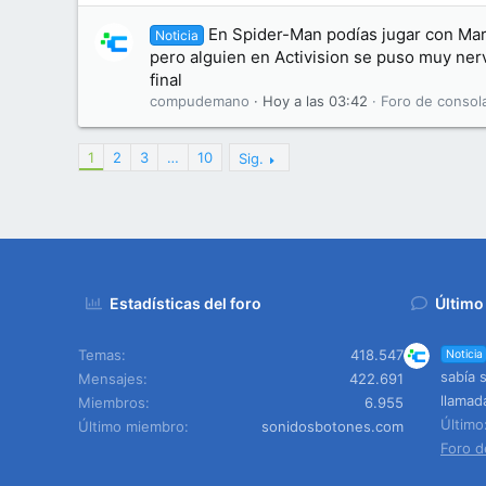
En Spider-Man podías jugar con Mar
Noticia
pero alguien en Activision se puso muy nerv
final
compudemano
Hoy a las 03:42
Foro de consol
1
2
3
…
10
Sig.
Estadísticas del foro
Último
Temas
418.547
Noticia
sabía 
Mensajes
422.691
llamad
Miembros
6.955
Últim
Último miembro
sonidosbotones.com
Foro d