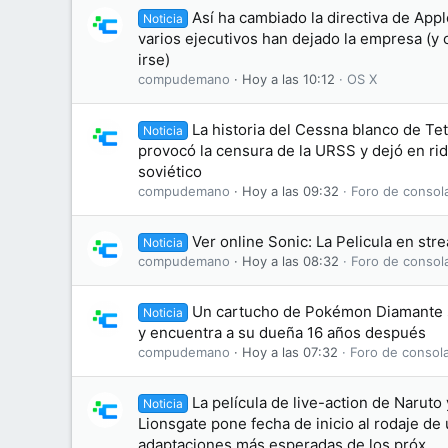
Así ha cambiado la directiva de App
Noticia
varios ejecutivos han dejado la empresa (y 
irse)
compudemano
Hoy a las 10:12
OS X
La historia del Cessna blanco de Tet
Noticia
provocó la censura de la URSS y dejó en ridí
soviético
compudemano
Hoy a las 09:32
Foro de consol
Ver online Sonic: La Pelicula en str
Noticia
compudemano
Hoy a las 08:32
Foro de consol
Un cartucho de Pokémon Diamante 
Noticia
y encuentra a su dueña 16 años después
compudemano
Hoy a las 07:32
Foro de consol
La película de live-action de Naruto 
Noticia
Lionsgate pone fecha de inicio al rodaje de 
adaptaciones más esperadas de los próx