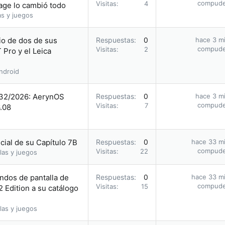
compud
Visitas
4
Cage lo cambió todo
as y juegos
io de dos de sus
Respuestas
0
hace 3 m
compud
Visitas
2
 Pro y el Leica
ndroid
 32/2026: AerynOS
Respuestas
0
hace 3 m
compud
Visitas
7
6.08
icial de su Capítulo 7B
Respuestas
0
hace 33 m
compud
Visitas
22
las y juegos
ndos de pantalla de
Respuestas
0
hace 33 m
compud
Visitas
15
 Edition a su catálogo
las y juegos