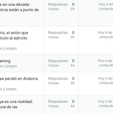
le en una década:
Respuestas
0
Hoy a las
compud
Visitas
29
otros están a punto de
ris, el avión que
Respuestas
0
Hoy a las
compud
Visitas
29
culo al ejército
as y juegos
eaming
Respuestas
0
Hoy a las
compud
Visitas
44
as y juegos
se perdió en Andorra
Respuestas
0
Hoy a las
compud
Visitas
39
as y juegos
ya es una realidad:
Respuestas
0
Hoy a las
compud
Visitas
44
una de las