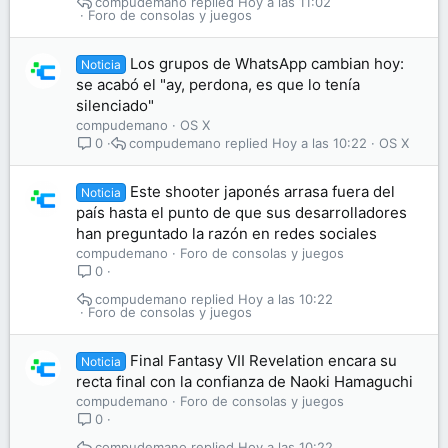
compudemano
Hoy a las 11:02
Foro de consolas y juegos
Los grupos de WhatsApp cambian hoy:
Noticia
se acabó el "ay, perdona, es que lo tenía
silenciado"
compudemano
OS X
compudemano
Hoy a las 10:22
OS X
0
Este shooter japonés arrasa fuera del
Noticia
país hasta el punto de que sus desarrolladores
han preguntado la razón en redes sociales
compudemano
Foro de consolas y juegos
0
compudemano
Hoy a las 10:22
Foro de consolas y juegos
Final Fantasy VII Revelation encara su
Noticia
recta final con la confianza de Naoki Hamaguchi
compudemano
Foro de consolas y juegos
0
compudemano
Hoy a las 10:22