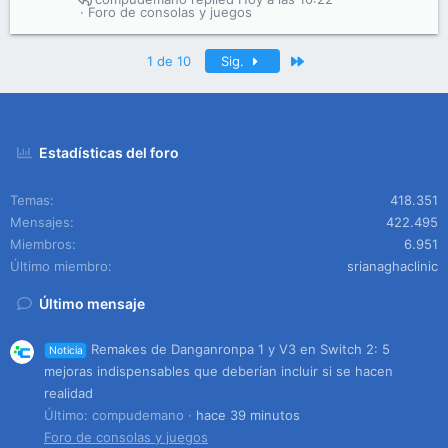
Foro de consolas y juegos
Último
1 de 10
Sig.
Estadísticas del foro
Temas
418.351
Mensajes
422.495
Miembros
6.951
Último miembro
srianaghaclinic
Último mensaje
Remakes de Danganronpa 1 y V3 en Switch 2: 5
Noticia
mejoras indispensables que deberían incluir si se hacen
realidad
Último: compudemano
hace 39 minutos
Foro de consolas y juegos