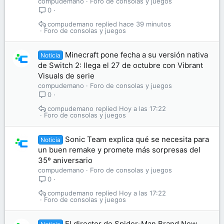
compudemano
Foro de consolas y juegos
0
compudemano
hace 39 minutos
Foro de consolas y juegos
Minecraft pone fecha a su versión nativa
Noticia
de Switch 2: llega el 27 de octubre con Vibrant
Visuals de serie
compudemano
Foro de consolas y juegos
0
compudemano
Hoy a las 17:22
Foro de consolas y juegos
Sonic Team explica qué se necesita para
Noticia
un buen remake y promete más sorpresas del
35º aniversario
compudemano
Foro de consolas y juegos
0
compudemano
Hoy a las 17:22
Foro de consolas y juegos
El director de Spider-Man Brand New