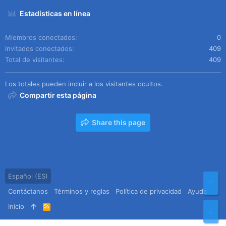
Estadísticas en línea
Miembros conectados
0
Invitados conectados
409
Total de visitantes
409
Los totales pueden incluir a los visitantes ocultos.
Compartir esta página
Share this page
Español (ES)
Arr
Contáctanos
Términos y reglas
Política de privacidad
Ayuda
Inicio
R
Pie
S
S