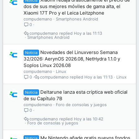
Noticia
dos de sus mejores móviles de gama alta, el
Xiaomi 17T Pro y el Leica Leitzphone
compudemano
Smartphones Android
0
compudemano
Hoy a las 11:13
Smartphones Android
Novedades del Linuxverso Semana
Noticia
32/2026: AerynOS 2026.08, NetHydra 1.1.0 y
Soplos Linux 2026.08
compudemano
Linux
compudemano
Hoy a las 11:13
Linux
0
Deltarune lanza esta críptica web oficial
Noticia
de su Capítulo 7B
compudemano
Foro de consolas y juegos
0
compudemano
Hoy a las 10:42
Foro de consolas y juegos
My Nintendo añade gratis nuevos fondos
Noticia