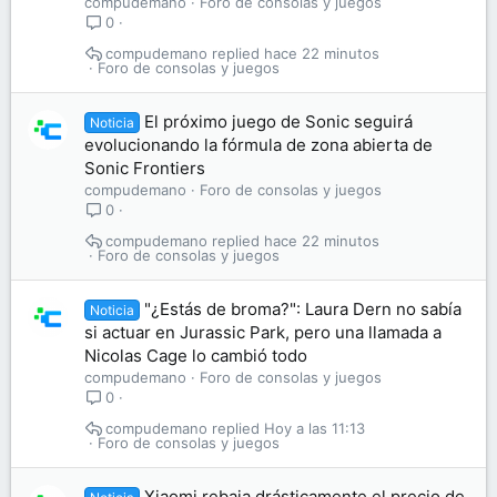
compudemano
Foro de consolas y juegos
0
compudemano
hace 22 minutos
Foro de consolas y juegos
El próximo juego de Sonic seguirá
Noticia
evolucionando la fórmula de zona abierta de
Sonic Frontiers
compudemano
Foro de consolas y juegos
0
compudemano
hace 22 minutos
Foro de consolas y juegos
"¿Estás de broma?": Laura Dern no sabía
Noticia
si actuar en Jurassic Park, pero una llamada a
Nicolas Cage lo cambió todo
compudemano
Foro de consolas y juegos
0
compudemano
Hoy a las 11:13
Foro de consolas y juegos
Xiaomi rebaja drásticamente el precio de