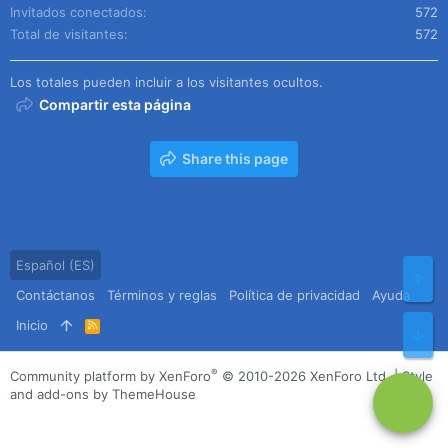
Invitados conectados
572
Total de visitantes
572
Los totales pueden incluir a los visitantes ocultos.
Compartir esta página
Share this page
Español (ES)
Arr
Contáctanos
Términos y reglas
Política de privacidad
Ayuda
Inicio
R
Pie
S
S
®
Community platform by XenForo
© 2010-2026 XenForo Ltd.
|
Style
and add-ons by ThemeHouse