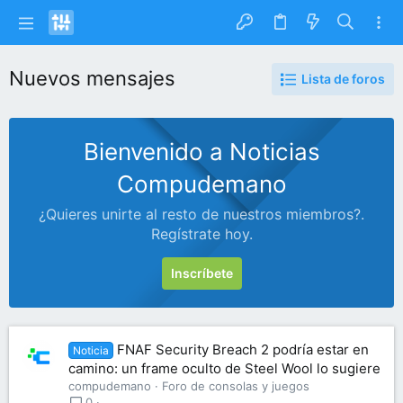
Nuevos mensajes
Lista de foros
Bienvenido a Noticias
Compudemano
¿Quieres unirte al resto de nuestros miembros?.
Regístrate hoy.
Inscríbete
FNAF Security Breach 2 podría estar en
Noticia
camino: un frame oculto de Steel Wool lo sugiere
compudemano
Foro de consolas y juegos
0