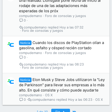
una realidad: Lionsgate pone fecha de inicio al
rodaje de una de las adaptaciones más
esperadas de los próx
compudemano
Foro de consolas y juegos
0
compudemano
Hoy a las 07:32
Foro de consolas y juegos
Cuando los discos de PlayStation olían a
Noticia
gasolina, asfalto y césped recién cortado
compudemano
Foro de consolas y juegos
0
compudemano
Hoy a las 06:23
Foro de consolas y juegos
Elon Musk y Steve Jobs utilizaron la "Ley
Noticia
de Parkinson" para llevar sus empresas a lo más
alto. En qué consiste y cómo puede ayudarte
compudemano
OS X
compudemano
Hoy a las 06:23
OS X
0
Último
1 de 10
Sig.