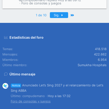
compudemano
Hoy a las 09:12
Foro de consolas y juegos
Último
1 de 10
Sig.
Estadísticas del foro
Temas
418.518
Mensajes
422.662
Miembros
6.954
Último miembro
Sumukha Hospitals
Último mensaje
Anunciado Let’s Sing 2027 y el relanzamiento de Let’s
Noticia
Sing ABBA
Último: compudemano
Hoy a las 17:32
Foro de consolas y juegos