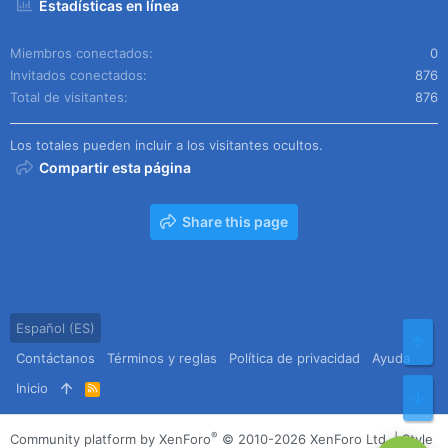
Estadísticas en línea
Miembros conectados
0
Invitados conectados
876
Total de visitantes
876
Los totales pueden incluir a los visitantes ocultos.
Compartir esta página
Share this page
Español (ES)
Arr
Contáctanos
Términos y reglas
Política de privacidad
Ayuda
Inicio
R
Pie
S
S
®
Community platform by XenForo
© 2010-2026 XenForo Ltd.
|
Style