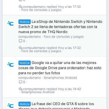
compudemano
Hoy a las 17:32
Foro de consolas y juegos
La eShop de Nintendo Switch y Nintendo
Noticia
Switch 2 se llena de tentadoras ofertas con la
nueva promo de THQ Nordic
compudemano
Foro de consolas y juegos
0
compudemano
Hoy a las 17:32
Foro de consolas y juegos
Google va a quitar una de las mejores
Noticia
cosas de Google Drive para ordenador: haz esto
para no perder tus fotos
compudemano
Smartphones Android
0
compudemano
Hoy a las 14:42
Smartphones Android
La frase del CEO de GTA 6 sobre los
Noticia
discos que debería preocupar a Nintendo