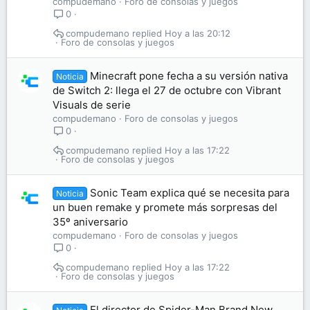
compudemano
Foro de consolas y juegos
0
compudemano
Hoy a las 20:12
Foro de consolas y juegos
Minecraft pone fecha a su versión nativa
Noticia
de Switch 2: llega el 27 de octubre con Vibrant
Visuals de serie
compudemano
Foro de consolas y juegos
0
compudemano
Hoy a las 17:22
Foro de consolas y juegos
Sonic Team explica qué se necesita para
Noticia
un buen remake y promete más sorpresas del
35º aniversario
compudemano
Foro de consolas y juegos
0
compudemano
Hoy a las 17:22
Foro de consolas y juegos
El director de Spider-Man Brand New