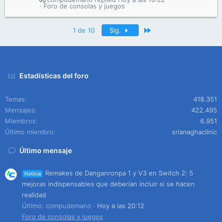
Foro de consolas y juegos
Último
1 de 10
Sig.
Estadísticas del foro
Temas
418.351
Mensajes
422.495
Miembros
6.951
Último miembro
srianaghaclinic
Último mensaje
Remakes de Danganronpa 1 y V3 en Switch 2: 5
Noticia
mejoras indispensables que deberían incluir si se hacen
realidad
Último: compudemano
Hoy a las 20:12
Foro de consolas y juegos