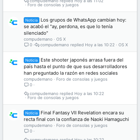
compudemano
Hoy a las 11:02
Foro de consolas y juegos
Los grupos de WhatsApp cambian hoy:
Noticia
se acabó el "ay, perdona, es que lo tenía
silenciado"
compudemano
OS X
compudemano
Hoy a las 10:22
OS X
0
Este shooter japonés arrasa fuera del
Noticia
país hasta el punto de que sus desarrolladores
han preguntado la razón en redes sociales
compudemano
Foro de consolas y juegos
0
compudemano
Hoy a las 10:22
Foro de consolas y juegos
Final Fantasy VII Revelation encara su
Noticia
recta final con la confianza de Naoki Hamaguchi
compudemano
Foro de consolas y juegos
0
compudemano
Hoy a las 10:22