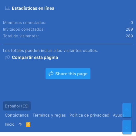
Estadísticas en línea
Miembros conectados
0
Invitados conectados
289
Total de visitantes
289
Los totales pueden incluir a los visitantes ocultos.
Compartir esta página
Share this page
Español (ES)
Arr
Contáctanos
Términos y reglas
Política de privacidad
Ayuda
Inicio
R
Pie
S
S