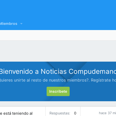
Miembros
Bienvenido a Noticias Compudeman
uieres unirte al resto de nuestros miembros?. Regístrate h
Inscríbete
e está teniendo al
Respuestas
0
hace 37 m