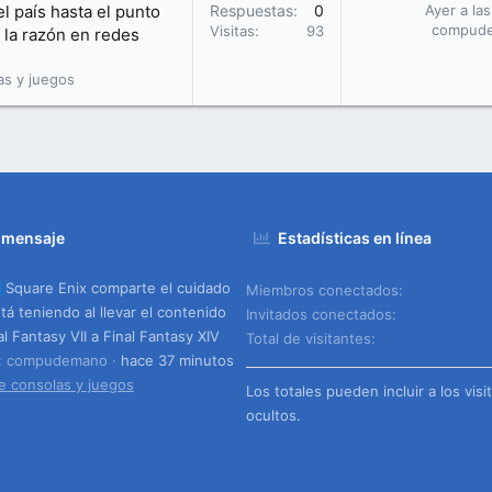
l país hasta el punto
Respuestas
0
Ayer a la
compud
Visitas
93
 la razón en redes
as y juegos
 mensaje
Estadísticas en línea
Square Enix comparte el cuidado
Miembros conectados
tá teniendo al llevar el contenido
Invitados conectados
al Fantasy VII a Final Fantasy XIV
Total de visitantes
o: compudemano
hace 37 minutos
e consolas y juegos
Los totales pueden incluir a los visi
ocultos.