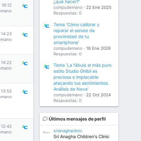
¿qué hacer?'
s 16:12
compudemano
22 Ene 2025
emano
Respuestas: 0
Tema 'Cómo calibrar y
reparar el sensor de
s 14:23
proximidad de tu
emano
smartphone'
compudemano
18 Ene 2026
Respuestas: 0
s 14:22
Tema 'La fábula al más puro
emano
estilo Studio Ghibli es
preciosa e implacable
atacando tus sentimientos.
Análisis de Neva'
s 13:52
compudemano
22 Oct 2024
emano
Respuestas: 0
Últimos mensajes de perfil
s 12:42
srianaghaclinic
emano
Sri Anagha Children's Clinic