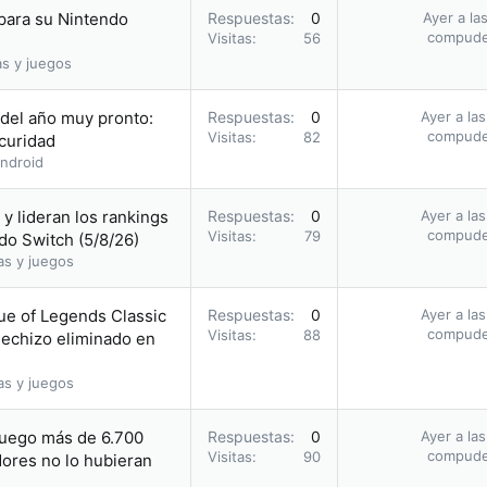
 para su Nintendo
Respuestas
0
Ayer a la
compud
Visitas
56
as y juegos
 del año muy pronto:
Respuestas
0
Ayer a la
compud
Visitas
82
scuridad
ndroid
y lideran los rankings
Respuestas
0
Ayer a la
compud
Visitas
79
do Switch (5/8/26)
as y juegos
ue of Legends Classic
Respuestas
0
Ayer a la
compud
Visitas
88
hechizo eliminado en
as y juegos
juego más de 6.700
Respuestas
0
Ayer a la
compud
Visitas
90
ores no lo hubieran