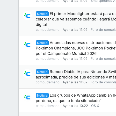
compudemano
Ayer a las 11:02
Smartphones A
El primer Moonlighter estará para d
Noticia
celebrar que ya sabemos cuándo llegará Moo
digital
compudemano
Ayer a las 11:02
Foro de consol
Anunciadas nuevas distribuciones d
Noticia
Pokémon Champions, JCC Pokémon Pocket
por el Campeonato Mundial 2026
compudemano
Ayer a las 11:02
Foro de consol
Rumor: Diablo IV para Nintendo Swit
Noticia
aproximada, precios de sus ediciones y más
compudemano
Ayer a las 11:02
Foro de consol
Los grupos de WhatsApp cambian hoy
Noticia
perdona, es que lo tenía silenciado"
compudemano
Ayer a las 10:22
OS X