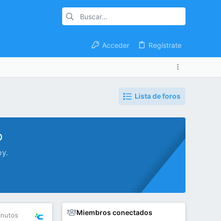
Acceder
Regístrate
Lista de foros
o
oy.
Miembros conectados
inutos