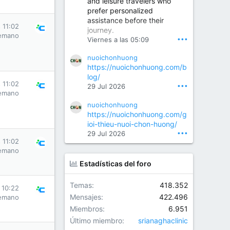
and leisure travelers who
prefer personalized
assistance before their
Orthopedic Surgeon in Kondapur | Best Orthopedic Doctor in Kondapur | Dr. M. Ranganath Reddy
s 11:02
journey.
Consult Dr. M. Ranganath
emano
•••
Viernes a las 05:09
Reddy, the best...
nuoichonhuong
www.drranganathreddy.co
https://nuoichonhuong.com/b
m
log/
s 11:02
•••
29 Jul 2026
emano
nuoichonhuong
https://nuoichonhuong.com/g
ioi-thieu-nuoi-chon-huong/
•••
29 Jul 2026
s 11:02
emano
Estadísticas del foro
Temas
418.352
s 10:22
Mensajes
422.496
emano
Miembros
6.951
Último miembro
srianaghaclinic