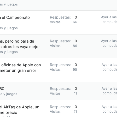
as y juegos
a el Campeonato
Respuestas
0
Ayer a la
compud
Visitas
66
as y juegos
s, pero no para de
Respuestas
0
Ayer a la
compud
Visitas
86
a otros les vaya mejor
as y juegos
s oficinas de Apple con
Respuestas
0
Ayer a la
compud
Visitas
95
meter un gran error
.60
Respuestas
0
Ayer a la
compud
Visitas
41
as y juegos
al AirTag de Apple, un
Respuestas
0
Ayer a la
compud
Visitas
71
ene precio