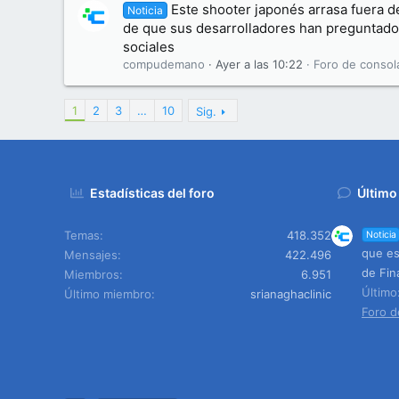
Este shooter japonés arrasa fuera de
Noticia
de que sus desarrolladores han preguntado
sociales
compudemano
Ayer a las 10:22
Foro de consol
1
2
3
…
10
Sig.
Estadísticas del foro
Último
Temas
418.352
Noticia
que es
Mensajes
422.496
de Fin
Miembros
6.951
Últim
Último miembro
srianaghaclinic
Foro d