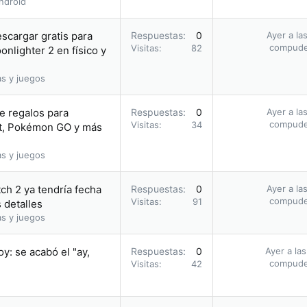
ndroid
escargar gratis para
Respuestas
0
Ayer a la
compud
Visitas
82
nlighter 2 en físico y
as y juegos
e regalos para
Respuestas
0
Ayer a la
compud
Visitas
34
, Pokémon GO y más
as y juegos
ch 2 ya tendría fecha
Respuestas
0
Ayer a la
compud
Visitas
91
 detalles
as y juegos
: se acabó el "ay,
Respuestas
0
Ayer a la
compud
Visitas
42