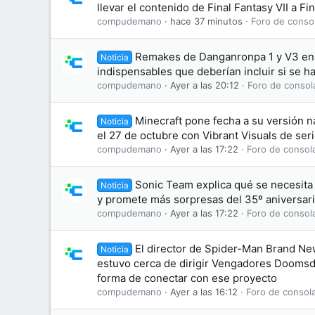
llevar el contenido de Final Fantasy VII a Fi
compudemano
hace 37 minutos
Foro de conso
Remakes de Danganronpa 1 y V3 en 
Noticia
indispensables que deberían incluir si se h
compudemano
Ayer a las 20:12
Foro de consol
Minecraft pone fecha a su versión na
Noticia
el 27 de octubre con Vibrant Visuals de ser
compudemano
Ayer a las 17:22
Foro de consol
Sonic Team explica qué se necesit
Noticia
y promete más sorpresas del 35º aniversar
compudemano
Ayer a las 17:22
Foro de consol
El director de Spider-Man Brand N
Noticia
estuvo cerca de dirigir Vengadores Doomsd
forma de conectar con ese proyecto
compudemano
Ayer a las 16:12
Foro de consol