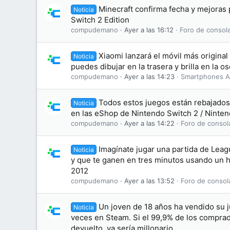
Minecraft confirma fecha y mejoras
Noticia
Switch 2 Edition
compudemano
Ayer a las 16:12
Foro de consol
Xiaomi lanzará el móvil más original
Noticia
puedes dibujar en la trasera y brilla en la o
compudemano
Ayer a las 14:23
Smartphones A
Todos estos juegos están rebajados 
Noticia
en las eShop de Nintendo Switch 2 / Ninten
compudemano
Ayer a las 14:22
Foro de consol
Imagínate jugar una partida de Leag
Noticia
y que te ganen en tres minutos usando un 
2012
compudemano
Ayer a las 13:52
Foro de consol
Un joven de 18 años ha vendido su 
Noticia
veces en Steam. Si el 99,9% de los comprad
devuelto, ya sería millonario