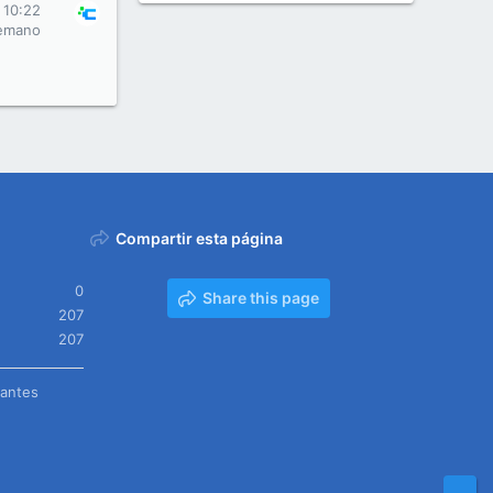
s 10:22
emano
Compartir esta página
0
Share this page
207
207
tantes