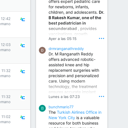
offers expert pediatric care
for newborns, infants,
children, and adolescents.
Dr.
B Rakesh Kumar, one of the
s 12:42
best pediatrician in
emano
secunderabad
, provides
vaccinations, growth
•••
Ayer a las 05:15
monitoring, newborn care,
treatment for childhood
s 12:03
drmranganathreddy
emano
illnesses, nutrition guidance,
Dr. M Ranganath Reddy
and preventive healthcare in
offers advanced robotic-
a child-friendly environment.
assisted knee and hip
replacement surgeries with
s 11:32
precision and personalized
emano
Children Hospital in Secunderabad | Best Pediatrician in Hyderabad | Neonatologist in Medchal
care. Using modern
Our pediatrician and
technology, the treatment
Neonatologist team at...
ensures accurate implant
www.srianaghaclinic.com
•••
s 11:32
Lunes a las 07:23
placement, reduced pain,
emano
quicker recovery, and
bunchmario77
improved joint function,
B
The
Turkish Airlines Office in
helping patients return to an
s 11:02
New York City
is a valuable
active and comfortable
emano
resource for both business
lifestyle.