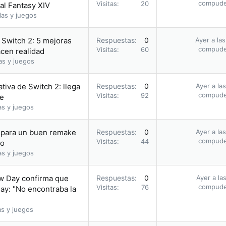
compud
Visitas
20
nal Fantasy XIV
las y juegos
Switch 2: 5 mejoras
Respuestas
0
Ayer a la
compud
Visitas
60
acen realidad
as y juegos
tiva de Switch 2: llega
Respuestas
0
Ayer a la
compud
Visitas
92
ie
as y juegos
a para un buen remake
Respuestas
0
Ayer a la
compud
Visitas
44
io
as y juegos
ew Day confirma que
Respuestas
0
Ayer a la
compud
Visitas
76
ay: "No encontraba la
as y juegos