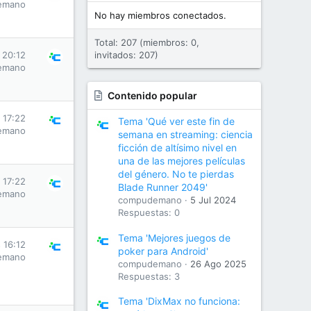
emano
No hay miembros conectados.
Total: 207 (miembros: 0,
s 20:12
invitados: 207)
emano
Contenido popular
s 17:22
Tema 'Qué ver este fin de
emano
semana en streaming: ciencia
ficción de altísimo nivel en
una de las mejores películas
del género. No te pierdas
s 17:22
Blade Runner 2049'
emano
compudemano
5 Jul 2024
Respuestas: 0
Tema 'Mejores juegos de
s 16:12
poker para Android'
emano
compudemano
26 Ago 2025
Respuestas: 3
Tema 'DixMax no funciona: