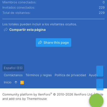
Miembros conectados
0
Invitados conectados
229
Total de visitantes
229
Los totales pueden incluir a los visitantes ocultos.
Compartir esta página
Share this page
Español (ES)
Arr
Contáctanos
Términos y reglas
Política de privacidad
Ayuda
Inicio
R
Pie
S
S
®
Community platform by XenForo
© 2010-2026 XenForo Ltd.
|
Style
and add-ons by ThemeHouse