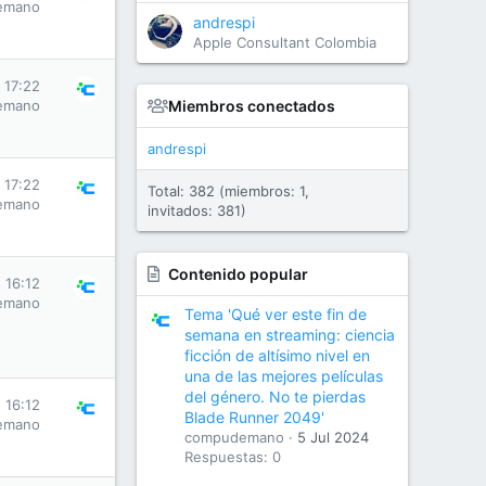
emano
andrespi
Apple Consultant Colombia
 17:22
Miembros conectados
emano
andrespi
 17:22
Total: 382 (miembros: 1,
emano
invitados: 381)
Contenido popular
 16:12
emano
Tema 'Qué ver este fin de
semana en streaming: ciencia
ficción de altísimo nivel en
una de las mejores películas
del género. No te pierdas
 16:12
Blade Runner 2049'
emano
compudemano
5 Jul 2024
Respuestas: 0