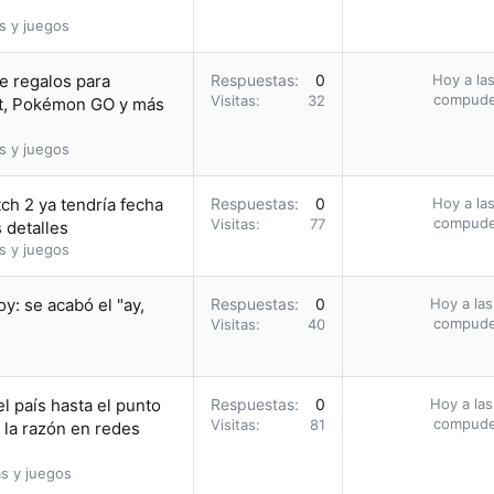
s y juegos
e regalos para
Respuestas
0
Hoy a las
compud
Visitas
32
, Pokémon GO y más
s y juegos
ch 2 ya tendría fecha
Respuestas
0
Hoy a las
compud
Visitas
77
 detalles
s y juegos
: se acabó el "ay,
Respuestas
0
Hoy a las
compud
Visitas
40
l país hasta el punto
Respuestas
0
Hoy a las
compud
Visitas
81
 la razón en redes
s y juegos