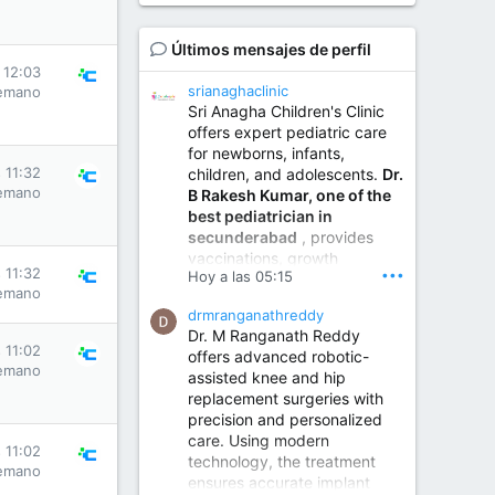
Últimos mensajes de perfil
 12:03
srianaghaclinic
emano
Sri Anagha Children's Clinic
offers expert pediatric care
for newborns, infants,
 11:32
children, and adolescents.
Dr.
emano
B Rakesh Kumar, one of the
best pediatrician in
secunderabad
, provides
vaccinations, growth
 11:32
•••
Hoy a las 05:15
monitoring, newborn care,
emano
treatment for childhood
drmranganathreddy
illnesses, nutrition guidance,
Dr. M Ranganath Reddy
and preventive healthcare in
 11:02
offers advanced robotic-
a child-friendly environment.
emano
assisted knee and hip
replacement surgeries with
precision and personalized
Children Hospital in Secunderabad | Best Pediatrician in Hyderabad | Neonatologist in Medchal
care. Using modern
Our pediatrician and
 11:02
technology, the treatment
Neonatologist team at...
emano
ensures accurate implant
www.srianaghaclinic.com