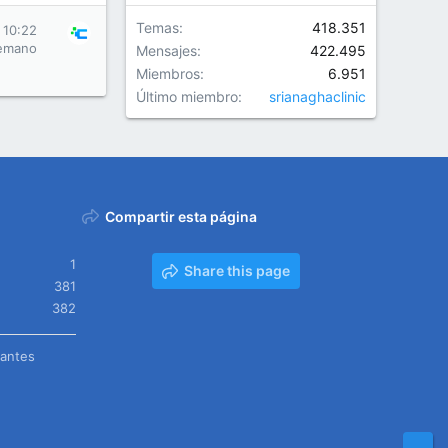
Temas
418.351
 10:22
emano
Mensajes
422.495
Miembros
6.951
Último miembro
srianaghaclinic
Compartir esta página
1
Share this page
381
382
tantes