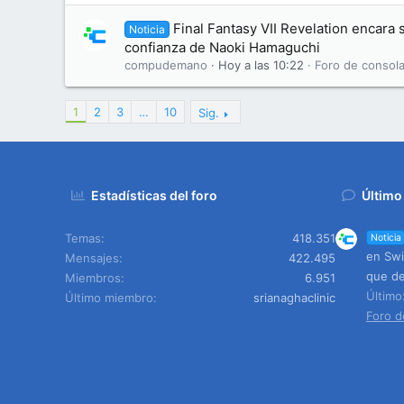
Final Fantasy VII Revelation encara s
Noticia
confianza de Naoki Hamaguchi
compudemano
Hoy a las 10:22
Foro de consola
1
2
3
…
10
Sig.
Estadísticas del foro
Último
Temas
418.351
Noticia
en Swi
Mensajes
422.495
que de
Miembros
6.951
Últim
Último miembro
srianaghaclinic
Foro d