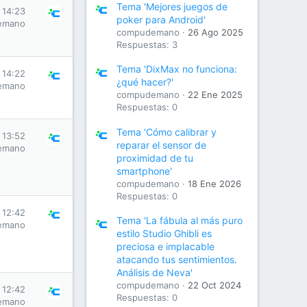
Tema 'Mejores juegos de
 14:23
poker para Android'
emano
compudemano
26 Ago 2025
Respuestas: 3
Tema 'DixMax no funciona:
 14:22
¿qué hacer?'
emano
compudemano
22 Ene 2025
Respuestas: 0
Tema 'Cómo calibrar y
 13:52
reparar el sensor de
emano
proximidad de tu
smartphone'
compudemano
18 Ene 2026
Respuestas: 0
 12:42
Tema 'La fábula al más puro
emano
estilo Studio Ghibli es
preciosa e implacable
atacando tus sentimientos.
Análisis de Neva'
compudemano
22 Oct 2024
 12:42
Respuestas: 0
emano