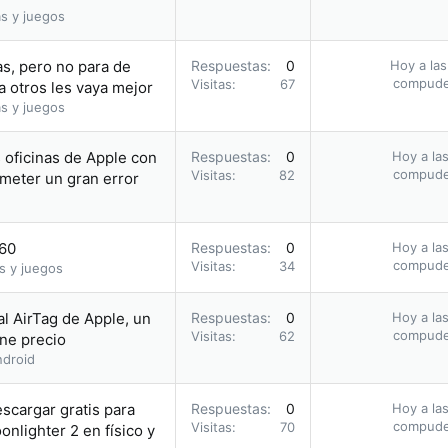
s y juegos
s, pero no para de
Respuestas
0
Hoy a las
compud
Visitas
67
a otros les vaya mejor
s y juegos
s oficinas de Apple con
Respuestas
0
Hoy a las
compud
Visitas
82
meter un gran error
.60
Respuestas
0
Hoy a las
compud
Visitas
34
s y juegos
al AirTag de Apple, un
Respuestas
0
Hoy a las
compud
Visitas
62
ene precio
droid
escargar gratis para
Respuestas
0
Hoy a las
compud
Visitas
70
nlighter 2 en físico y