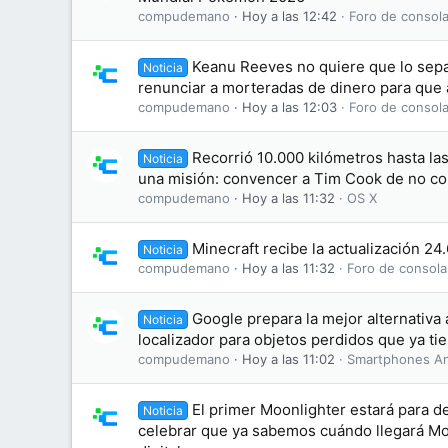
compudemano
Hoy a las 12:42
Foro de consola
Keanu Reeves no quiere que lo sepa
Noticia
renunciar a morteradas de dinero para que 
compudemano
Hoy a las 12:03
Foro de consola
Recorrió 10.000 kilómetros hasta la
Noticia
una misión: convencer a Tim Cook de no co
compudemano
Hoy a las 11:32
OS X
Minecraft recibe la actualización 24
Noticia
compudemano
Hoy a las 11:32
Foro de consola
Google prepara la mejor alternativa 
Noticia
localizador para objetos perdidos que ya ti
compudemano
Hoy a las 11:02
Smartphones An
El primer Moonlighter estará para d
Noticia
celebrar que ya sabemos cuándo llegará Moo