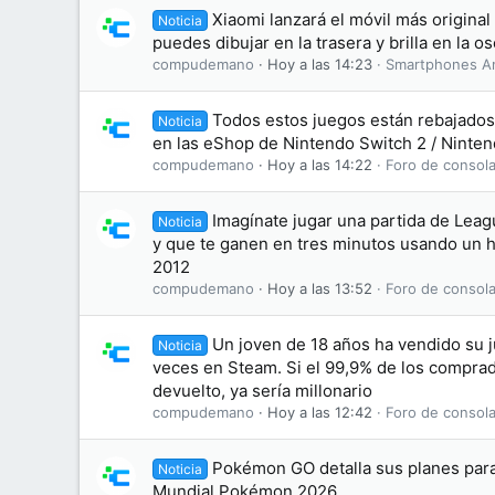
Xiaomi lanzará el móvil más original
Noticia
puedes dibujar en la trasera y brilla en la o
compudemano
Hoy a las 14:23
Smartphones A
Todos estos juegos están rebajados 
Noticia
en las eShop de Nintendo Switch 2 / Ninten
compudemano
Hoy a las 14:22
Foro de consola
Imagínate jugar una partida de Leag
Noticia
y que te ganen en tres minutos usando un 
2012
compudemano
Hoy a las 13:52
Foro de consola
Un joven de 18 años ha vendido su 
Noticia
veces en Steam. Si el 99,9% de los comprad
devuelto, ya sería millonario
compudemano
Hoy a las 12:42
Foro de consola
Pokémon GO detalla sus planes par
Noticia
Mundial Pokémon 2026