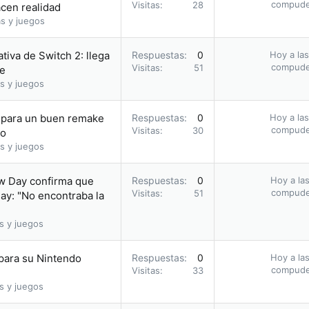
compud
Visitas
28
acen realidad
s y juegos
tiva de Switch 2: llega
Respuestas
0
Hoy a las
compud
Visitas
51
ie
s y juegos
a para un buen remake
Respuestas
0
Hoy a las
compud
Visitas
30
io
s y juegos
ew Day confirma que
Respuestas
0
Hoy a las
compud
Visitas
51
ay: "No encontraba la
s y juegos
 para su Nintendo
Respuestas
0
Hoy a las
compud
Visitas
33
s y juegos