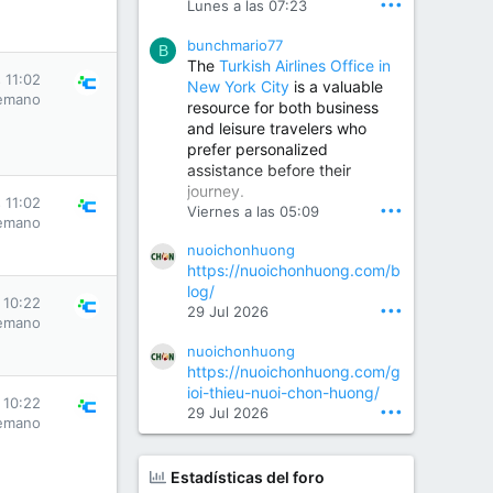
•••
Lunes a las 07:23
placement, reduced pain,
quicker recovery, and
bunchmario77
improved joint function,
B
The
Turkish Airlines Office in
helping patients return to an
 11:02
New York City
is a valuable
active and comfortable
emano
resource for both business
lifestyle.
and leisure travelers who
prefer personalized
assistance before their
Orthopedic Surgeon in Kondapur | Best Orthopedic Doctor in Kondapur | Dr. M. Ranganath Reddy
journey.
Consult Dr. M. Ranganath
 11:02
•••
Viernes a las 05:09
Reddy, the best...
emano
nuoichonhuong
www.drranganathreddy.co
https://nuoichonhuong.com/b
m
log/
 10:22
•••
29 Jul 2026
emano
nuoichonhuong
https://nuoichonhuong.com/g
ioi-thieu-nuoi-chon-huong/
 10:22
•••
29 Jul 2026
emano
Estadísticas del foro