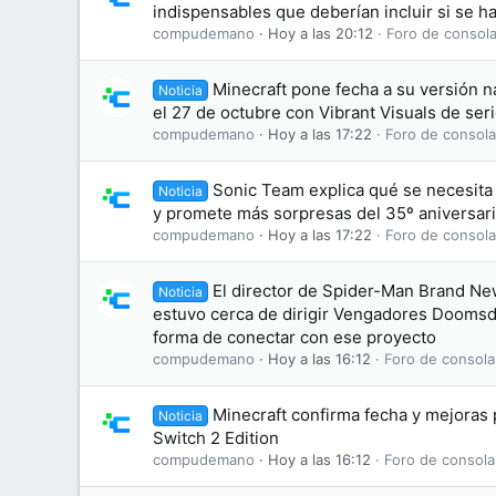
indispensables que deberían incluir si se h
compudemano
Hoy a las 20:12
Foro de consola
Minecraft pone fecha a su versión na
Noticia
el 27 de octubre con Vibrant Visuals de ser
compudemano
Hoy a las 17:22
Foro de consola
Sonic Team explica qué se necesit
Noticia
y promete más sorpresas del 35º aniversar
compudemano
Hoy a las 17:22
Foro de consola
El director de Spider-Man Brand N
Noticia
estuvo cerca de dirigir Vengadores Doomsd
forma de conectar con ese proyecto
compudemano
Hoy a las 16:12
Foro de consola
Minecraft confirma fecha y mejoras
Noticia
Switch 2 Edition
compudemano
Hoy a las 16:12
Foro de consola