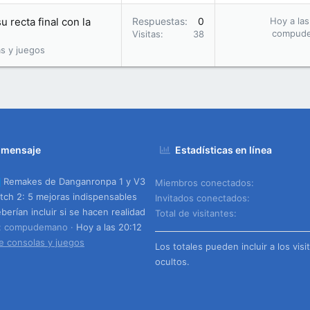
u recta final con la
Respuestas
0
Hoy a las
compud
Visitas
38
s y juegos
 mensaje
Estadísticas en línea
Remakes de Danganronpa 1 y V3
Miembros conectados
tch 2: 5 mejoras indispensables
Invitados conectados
berían incluir si se hacen realidad
Total de visitantes
o: compudemano
Hoy a las 20:12
e consolas y juegos
Los totales pueden incluir a los visi
ocultos.