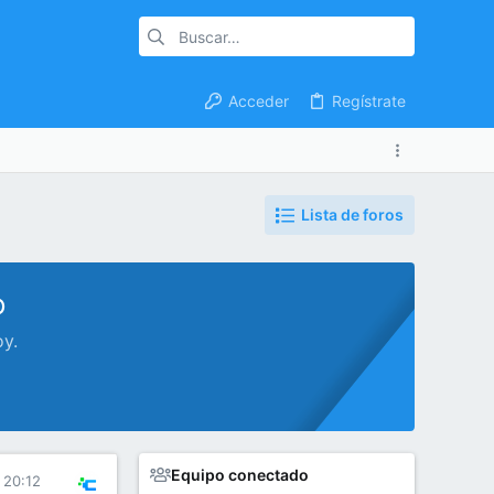
Acceder
Regístrate
Lista de foros
o
oy.
Equipo conectado
 20:12