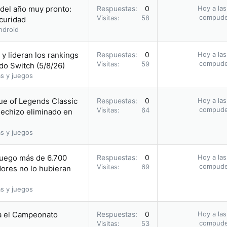
 del año muy pronto:
Respuestas
0
Hoy a las
compud
Visitas
58
scuridad
ndroid
y lideran los rankings
Respuestas
0
Hoy a las
compud
Visitas
59
do Switch (5/8/26)
s y juegos
ue of Legends Classic
Respuestas
0
Hoy a las
compud
Visitas
64
hechizo eliminado en
s y juegos
juego más de 6.700
Respuestas
0
Hoy a las
compud
Visitas
69
ores no lo hubieran
s y juegos
a el Campeonato
Respuestas
0
Hoy a las
compud
Visitas
53