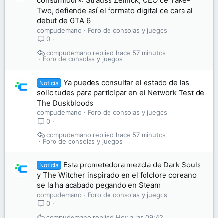
consumidor»: Strauss Zelnick, CEO de Take-
Two, defiende así el formato digital de cara al
debut de GTA 6
compudemano
Foro de consolas y juegos
0
compudemano
hace 57 minutos
Foro de consolas y juegos
Ya puedes consultar el estado de las
Noticia
solicitudes para participar en el Network Test de
The Duskbloods
compudemano
Foro de consolas y juegos
0
compudemano
hace 57 minutos
Foro de consolas y juegos
Esta prometedora mezcla de Dark Souls
Noticia
y The Witcher inspirado en el folclore coreano
se la ha acabado pegando en Steam
compudemano
Foro de consolas y juegos
0
compudemano
Hoy a las 09:42