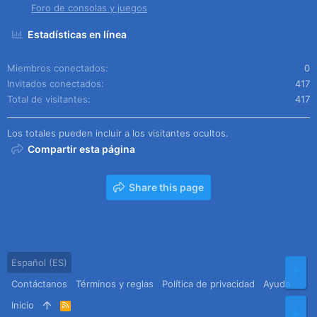
Foro de consolas y juegos
Estadísticas en línea
Miembros conectados
0
Invitados conectados
417
Total de visitantes
417
Los totales pueden incluir a los visitantes ocultos.
Compartir esta página
Share this page
Español (ES)
Arr
Contáctanos
Términos y reglas
Política de privacidad
Ayuda
Inicio
R
Pie
S