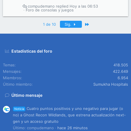
compudemano
Hoy a las 06:53
Foro de consolas y juegos
Último
1 de 10
Sig.
Estadísticas del foro
Temas
418.505
Mensajes
422.649
Miembros
6.954
Último miembro
Sumukha Hospitals
Último mensaje
Cuatro puntos positivos y uno negativo para jugar (o
Noticia
no) a Ghost Recon Wildlands, que estrena actualización next-
gen y un acceso gratuito
Último: compudemano
hace 26 minutos