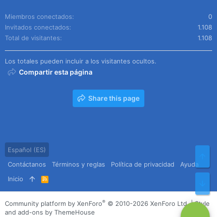
Miembros conectados
0
Invitados conectados
1.108
Total de visitantes
1.108
Los totales pueden incluir a los visitantes ocultos.
Compartir esta página
Share this page
Español (ES)
Arr
Contáctanos
Términos y reglas
Política de privacidad
Ayuda
Inicio
R
Pie
S
S
®
Community platform by XenForo
© 2010-2026 XenForo Ltd.
|
Style
and add-ons by ThemeHouse