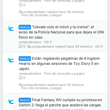
compudemano
Foro de consolas y juegos
0
compudemano
hace 59 minutos
Foro de consolas y juegos
"Llévate solo el móvil y la crema": el
Noticia
aviso de la Policía Nacional para que dejes el DNI
físico en casa
compudemano
OS X
compudemano
hace 59 minutos
OS X
0
Están regalando pegatinas de Kingdom
Noticia
Hearts en algunas sesiones de Toy Story 5 en
Japón
compudemano
Foro de consolas y juegos
0
compudemano
hace 59 minutos
Foro de consolas y juegos
Final Fantasy XIV cumple su promesa en
Noticia
Switch 2: llega el parche que acelera las cargas
compudemano
Foro de consolas y juegos