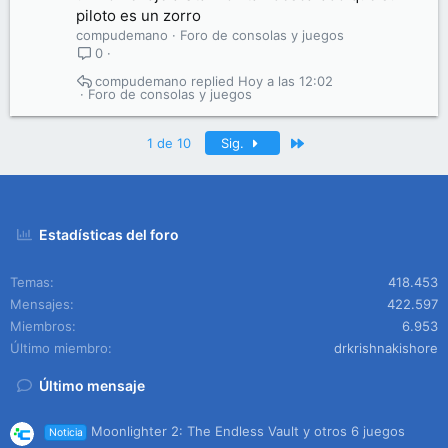
piloto es un zorro
compudemano
Foro de consolas y juegos
0
compudemano
Hoy a las 12:02
Foro de consolas y juegos
Último
1 de 10
Sig.
Estadísticas del foro
Temas
418.453
Mensajes
422.597
Miembros
6.953
Último miembro
drkrishnakishore
Último mensaje
Moonlighter 2: The Endless Vault y otros 6 juegos
Noticia