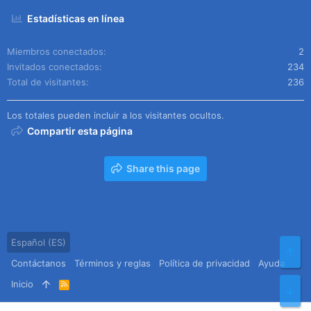
Estadísticas en línea
Miembros conectados
2
Invitados conectados
234
Total de visitantes
236
Los totales pueden incluir a los visitantes ocultos.
Compartir esta página
Share this page
Español (ES)
Arr
Contáctanos
Términos y reglas
Política de privacidad
Ayuda
Inicio
R
Pie
S
S