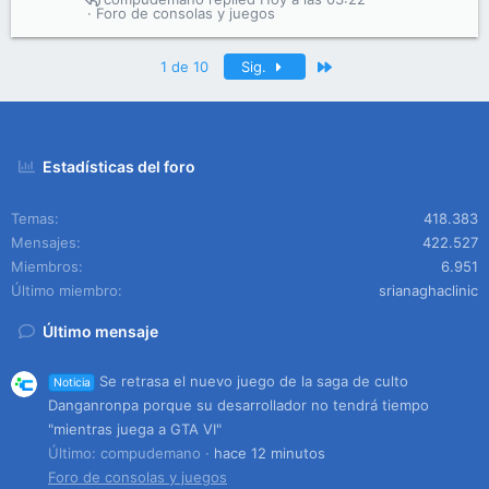
Foro de consolas y juegos
Último
1 de 10
Sig.
Estadísticas del foro
Temas
418.383
Mensajes
422.527
Miembros
6.951
Último miembro
srianaghaclinic
Último mensaje
Se retrasa el nuevo juego de la saga de culto
Noticia
Danganronpa porque su desarrollador no tendrá tiempo
"mientras juega a GTA VI"
Último: compudemano
hace 12 minutos
Foro de consolas y juegos